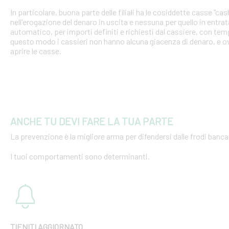
In particolare, buona parte delle filiali ha le cosiddette casse "cash
nell'erogazione del denaro in uscita e nessuna per quello in entra
automatico, per importi definiti e richiesti dal cassiere, con tempi
questo modo i cassieri non hanno alcuna giacenza di denaro, e o
aprire le casse.
ANCHE TU DEVI FARE LA TUA PARTE
La prevenzione è la migliore arma per difendersi dalle frodi bancar
I tuoi comportamenti sono determinanti.
TIENITI AGGIORNATO