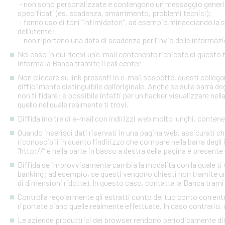
- non sono personalizzate e contengono un messaggio generico
specificati (es. scadenza, smarrimento, problemi tecnici);
- fanno uso di toni “intimidatori”, ad esempio minacciando la
dell’utente;
- non riportano una data di scadenza per l’invio delle informazi
Nel caso in cui ricevi un’e-mail contenente richieste di quest
informa la Banca tramite il call center
Non cliccare su link presenti in e-mail sospette, questi colleg
difficilmente distinguibile dall’originale. Anche se sulla barra de
non ti fidare: è possibile infatti per un hacker visualizzare nell
quello nel quale realmente ti trovi.
Diffida inoltre di e-mail con indirizzi web molto lunghi, contenen
Quando inserisci dati riservati in una pagina web, assicurati c
riconoscibili in quanto l’indirizzo che compare nella barra degl
“http://” e nella parte in basso a destra della pagina è presente
Diffida se improvvisamente cambia la modalità con la quale ti v
banking: ad esempio, se questi vengono chiesti non tramite un
di dimensioni ridotte). In questo caso, contatta la Banca tramite
Controlla regolarmente gli estratti conto del tuo conto corrente 
riportate siano quelle realmente effettuate. In caso contrario, c
Le aziende produttrici dei browser rendono periodicamente disp