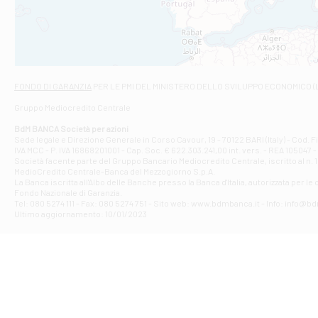
VIALE CRISPI 50
Filiale di Ars
Viale San Franc
Filiale di Asc
Via Napoli - As
Filiale di At
FONDO DI GARANZIA
PER LE PMI DEL MINISTERO DELLO SVILUPPO ECONOMICO (
Contrada Piana 
Gruppo Mediocredito Centrale
Filiale di At
Corso Elio Adria
BdM BANCA Società per azioni
Filiale di Ave
Sede legale e Direzione Generale in Corso Cavour, 19 - 70122 BARI (Italy) - Cod.
IVA MCC - P. IVA 16868201001 - Cap. Soc. € 622.303.241,00 int. vers. - REA 105047 -
VIA PARTENIO 4
Società facente parte del Gruppo Bancario Mediocredito Centrale, iscritto al n. 10
Filiale di Av
MedioCredito Centrale-Banca del Mezzogiorno S.p.A.
La Banca iscritta all'Albo delle Banche presso la Banca d'ltalia, autorizzata per le
VIA F. SAPORITO
Fondo Nazionale di Garanzia.
Filiale di Av
Tel: 080 5274 111 - Fax: 080 5274 751 - Sito web: www.bdmbanca.it - Info: info@b
Piazza Torlonia
Ultimo aggiornamento: 10/01/2023
Filiale di Avi
PIAZZA E. GIAN
Filiale di Bai
VIA G. LIPPIELL
Filiale di Bar
CORSO VITTORIO