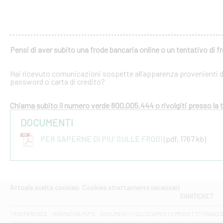
Pensi di aver subito una frode bancaria online o un tentativo di f
Hai ricevuto comunicazioni sospette all’apparenza provenienti dal
password o carta di credito?
Chiama subito il numero verde 800.005.444 o rivolgiti presso la tu
DOCUMENTI
PER SAPERNE DI PIU' SULLE FRODI
(pdf, 1767 kb)
Attuale scelta cookies: Cookies strettamente necessari
SANITICKET
TRASPARENZA
NORMATIVA MIFID
DOCUMENTI COLLOCAMENTO PRODOTTI FINANZI