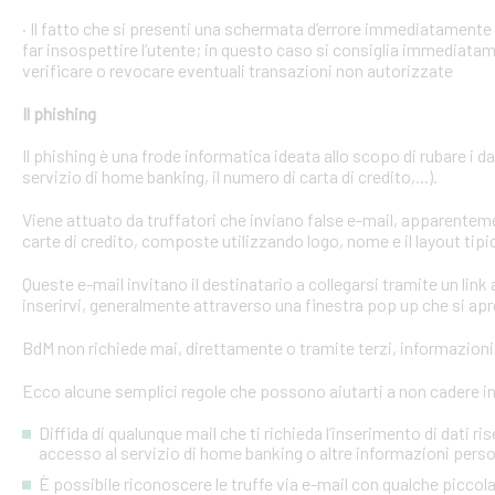
· Il fatto che si presenti una schermata d’errore immediatament
far insospettire l’utente; in questo caso si consiglia immediatame
verificare o revocare eventuali transazioni non autorizzate
Il phishing
Il phishing è una frode informatica ideata allo scopo di rubare i d
servizio di home banking, il numero di carta di credito,...).
Viene attuato da truffatori che inviano false e-mail, apparente
carte di credito, composte utilizzando logo, nome e il layout tipi
Queste e-mail invitano il destinatario a collegarsi tramite un link a
inserirvi, generalmente attraverso una finestra pop up che si apre
BdM non richiede mai, direttamente o tramite terzi, informazioni p
Ecco alcune semplici regole che possono aiutarti a non cadere in 
Diffida di qualunque mail che ti richieda l’inserimento di dati ri
accesso al servizio di home banking o altre informazioni perso
È possibile riconoscere le truffe via e-mail con qualche picco