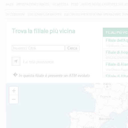
DAC6
IMPOSTAZIONI COOKIES
SICUREZZA
PSD2
NUOVE REGOLE EUROPEE SUL D
SUCCESSIONI
SOSTENIBILITA' GRUPPO
DISCONOSCIMENTO DI UNA OPERAZIONE DI 
Trova la filiale più vicina
FILIALI PIÙ VI
Filiale dell'A
Via Beato Cesid
Filiale di Ac
VIA SALENTO 42
La mia posizione
Filiale di Ala
Via Errico Ruggi
In questa filiale è presente un ATM evoluto
Filiale di Al
Via Roma, 13 - 
Filiale di Al
+
VIA VITTORIO V
−
Filiale di Am
STATALE 18/17 
Filiale di An
C.SO VITTORIO 
Filiale di And