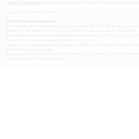
FONDO DI GARANZIA
PER LE PMI DEL MINISTERO DELLO SVILUPPO ECONOMICO (
Contrada Piana 
Gruppo Mediocredito Centrale
Filiale di At
Corso Elio Adria
BdM BANCA Società per azioni
Filiale di Ave
Sede legale e Direzione Generale in Corso Cavour, 19 - 70122 BARI (Italy) - Cod.
IVA MCC - P. IVA 16868201001 - Cap. Soc. € 622.303.241,00 int. vers. - REA 105047 -
VIA PARTENIO 4
Società facente parte del Gruppo Bancario Mediocredito Centrale, iscritto al n. 10
Filiale di Av
MedioCredito Centrale-Banca del Mezzogiorno S.p.A.
La Banca iscritta all'Albo delle Banche presso la Banca d'ltalia, autorizzata per le
VIA F. SAPORITO
Fondo Nazionale di Garanzia.
Filiale di Av
Tel: 080 5274 111 - Fax: 080 5274 751 - Sito web: www.bdmbanca.it - Info: info@b
Piazza Torlonia
Ultimo aggiornamento: 10/01/2023
Filiale di Avi
PIAZZA E. GIAN
Filiale di Bai
VIA G. LIPPIELL
Filiale di Bar
CORSO VITTORIO
Filiale di Ba
VIALE PAPA GIOV
Filiale di Bar
VIA LEMBO 36 C
Filiale di Ba
VIA AMENDOLA 1