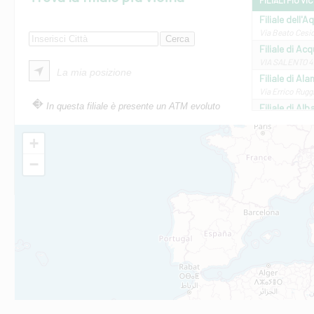
FILIALI PIÙ VI
Filiale dell'A
Via Beato Cesid
Filiale di Ac
VIA SALENTO 42
La mia posizione
Filiale di Ala
Via Errico Ruggi
In questa filiale è presente un ATM evoluto
Filiale di Al
Via Roma, 13 - 
Filiale di Al
+
VIA VITTORIO V
−
Filiale di Am
STATALE 18/17 
Filiale di An
C.SO VITTORIO 
Filiale di And
VIALE CRISPI 50
Filiale di Ars
Viale San Franc
Filiale di Asc
Via Napoli - As
Filiale di At