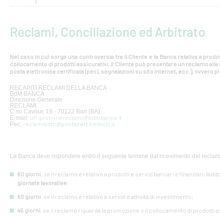
Reclami, Conciliazione ed Arbitrato
Nel caso in cui sorga una controversia tra il Cliente e la Banca relativa a prodot
collocamento di prodotti assicurativi, il Cliente può presentare un reclamo all
posta elettronica certificata (pec), segnalazioni su sito internet, ecc.], ovvero pr
RECAPITI RECLAMI DELLA BANCA
BdM BANCA
Direzione Generale
RECLAMI
C.so Cavour, 19 - 70122 Bari (BA)
uff.gestionereclami@bdmbanca.it
E-mail:
reclamibdm@postacert.cedacri.it
Pec:
La Banca deve rispondere entro il seguente termine dal ricevimento del reclam
60 giorni
, se il reclamo è relativo a prodotti e servizi bancari e finanziari; lad
giornate lavorative
;
60 giorni
, se il reclamo è relativo a servizi e attività di investimento;
45 giorni
, se il reclamo riguarda la promozione o il collocamento di prodotti a