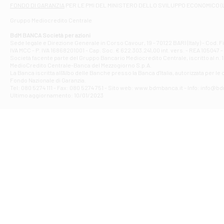
Filiale di At
FONDO DI GARANZIA
PER LE PMI DEL MINISTERO DELLO SVILUPPO ECONOMICO (
Contrada Piana 
Gruppo Mediocredito Centrale
Filiale di At
Corso Elio Adria
BdM BANCA Società per azioni
Filiale di Ave
Sede legale e Direzione Generale in Corso Cavour, 19 - 70122 BARI (Italy) - Cod.
IVA MCC - P. IVA 16868201001 - Cap. Soc. € 622.303.241,00 int. vers. - REA 105047 -
VIA PARTENIO 4
Società facente parte del Gruppo Bancario Mediocredito Centrale, iscritto al n. 10
Filiale di Av
MedioCredito Centrale-Banca del Mezzogiorno S.p.A.
La Banca iscritta all'Albo delle Banche presso la Banca d'ltalia, autorizzata per le
VIA F. SAPORITO
Fondo Nazionale di Garanzia.
Filiale di Av
Tel: 080 5274 111 - Fax: 080 5274 751 - Sito web: www.bdmbanca.it - Info: info@b
Piazza Torlonia
Ultimo aggiornamento: 10/01/2023
Filiale di Avi
PIAZZA E. GIAN
Filiale di Bai
VIA G. LIPPIELL
Filiale di Bar
CORSO VITTORIO
Filiale di Ba
VIALE PAPA GIOV
Filiale di Bar
VIA LEMBO 36 C
Filiale di Ba
VIA AMENDOLA 1