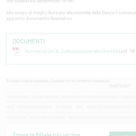
che soddisfino determinati criteri.
Allo scopo di meglio illustrare alla clientela della Banca il conten
apposito documento illustrativo.
DOCUMENTI
Normativa DAC6_Comunicazione alla Clientela
(pdf, 118
Attuale scelta cookies: Cookies strettamente necessari
SANITICKET
TRASPARENZA
NORMATIVA MIFID
DOCUMENTI COLLOCAMENTO PRODOTTI FINANZI
DAC6
IMPOSTAZIONI COOKIES
SICUREZZA
PSD2
NUOVE REGOLE EUROPEE SUL D
SUCCESSIONI
SOSTENIBILITA' GRUPPO
DISCONOSCIMENTO DI UNA OPERAZIONE DI 
Trova la filiale più vicina