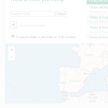
FILIALI PIÙ VI
Filiale dell'A
Via Beato Cesid
Filiale di Ac
VIA SALENTO 42
La mia posizione
Filiale di Ala
Via Errico Ruggi
In questa filiale è presente un ATM evoluto
Filiale di Al
Via Roma, 13 - 
Filiale di Al
+
VIA VITTORIO V
−
Filiale di Am
STATALE 18/17 
Filiale di An
C.SO VITTORIO 
Filiale di And
VIALE CRISPI 50
Filiale di Ars
Viale San Franc
Filiale di Asc
Via Napoli - As