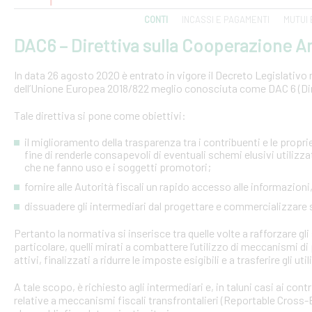
CONTI
INCASSI E PAGAMENTI
MUTUI 
DAC6 – Direttiva sulla Cooperazione Am
In data 26 agosto 2020 è entrato in vigore il Decreto Legislativo n.
dell’Unione Europea 2018/822 meglio conosciuta come DAC 6 (Dire
Tale direttiva si pone come obiettivi:
il miglioramento della trasparenza tra i contribuenti e le proprie 
fine di renderle consapevoli di eventuali schemi elusivi utilizz
che ne fanno uso e i soggetti promotori;
fornire alle Autorità fiscali un rapido accesso alle informazio
dissuadere gli intermediari dal progettare e commercializzare
Pertanto la normativa si inserisce tra quelle volte a rafforzare gli 
particolare, quelli mirati a combattere l’utilizzo di meccanismi d
attivi, finalizzati a ridurre le imposte esigibili e a trasferire gli ut
A tale scopo, è richiesto agli intermediari e, in taluni casi ai con
relative a meccanismi fiscali transfrontalieri (Reportable Cros