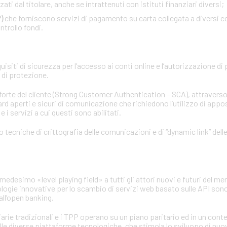
ati dal titolare, anche se intrattenuti con istituti finanziari diversi;
)
che forniscono servizi di pagamento su carta collegata a diversi co
ntrollo fondi.
siti di sicurezza per l’accesso ai conti online e l’autorizzazione di
d di protezione.
 forte del cliente (Strong Customer Authentication – SCA), attraverso
rd aperti e sicuri di comunicazione che richiedono l’utilizzo di apposi
 i servizi a cui questi sono abilitati.
no tecniche di crittografia delle comunicazioni e di “dynamic link” del
medesimo «level playing field» a tutti gli attori nuovi e futuri del mer
ologie innovative per lo scambio di servizi web basato sulle API sono
ll’open banking.
iarie tradizionali e i TPP operano su un piano paritario ed in un con
elle diverse piattaforme tecnologiche, che stimola lo sviluppo di nuo