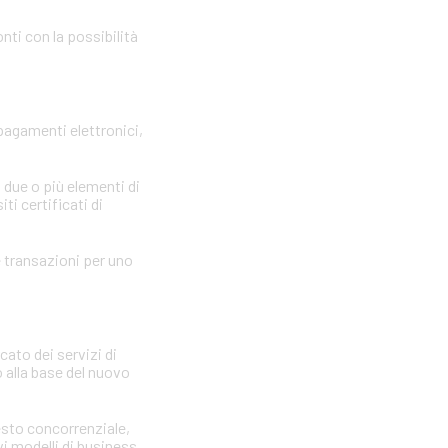
nti con la possibilità
 pagamenti elettronici,
 due o più elementi di
ti certificati di
le transazioni per uno
cato dei servizi di
 alla base del nuovo
testo concorrenziale,
vi modelli di business