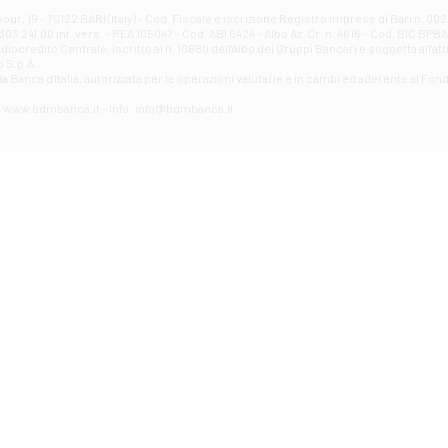
Filiale di Avellino - Partenio
ur, 19 - 70122 BARI (Italy) - Cod. Fiscale e iscrizione Registro Imprese di Bari n. 
03.241,00 int. vers. - REA 105047 - Cod. ABI 5424 - Albo Az. Cr. n. 4616 - Cod. BIC BPB
VIA PARTENIO 48 - Avellino
credito Centrale, iscritto al n. 10680 dell'Albo dei Gruppi Bancari e soggetta all'att
Filiale di Aversa
 S.p.A.
a Banca d'ltalia, autorizzata per le operazioni valutarie e in cambi ed aderente al Fond
VIA F. SAPORITO, 27/A - Aversa
Filiale di Avezzano - Piazza Torlonia
eb: www.bdmbanca.it - Info: info@bdmbanca.it
Piazza Torlonia - Avezzano
Filiale di Avigliano
PIAZZA E. GIANTURCO 49 - Avigliano
Filiale di Baiano
VIA G. LIPPIELLO 33 - Baiano
Filiale di Bari - Corso Vittorio Emanuele II
CORSO VITTORIO EMANUELE II, 86 - Bari
Filiale di Bari 10 - Papa Giovanni
VIALE PAPA GIOVANNI XXIII 131 - Bari
Filiale di Bari 11 - Lembo
VIA LEMBO 36 C/H - Bari
Filiale di Bari 2 - Amendola
VIA AMENDOLA 193/A - Bari
Filiale di Bari 4 - Poggiofranco
VIA FAVIA 3 - Bari
Filiale di Bari 6 - Japigia