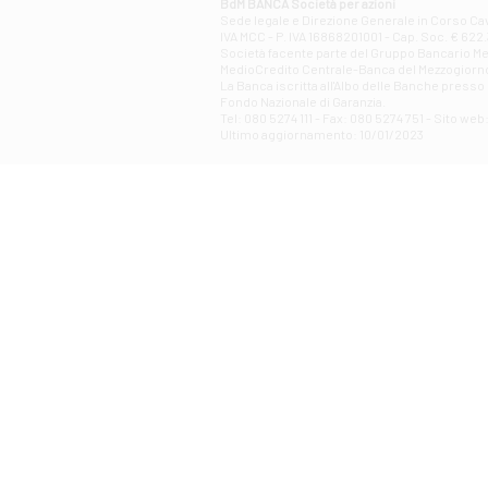
BdM BANCA Società per azioni
Sede legale e Direzione Generale in Corso Cavo
IVA MCC - P. IVA 16868201001 - Cap. Soc. € 622.3
Società facente parte del Gruppo Bancario Medio
MedioCredito Centrale-Banca del Mezzogiorno
La Banca iscritta all'Albo delle Banche presso l
Fondo Nazionale di Garanzia.
Tel: 080 5274 111 - Fax: 080 5274 751 - Sito w
Ultimo aggiornamento: 10/01/2023