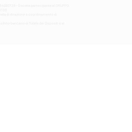
00254030729 - Società partecipante al GRUPPO
AlT3B.
ività di direzione e coordinamento di
o Interbancario di Tutela dei Depositi e al