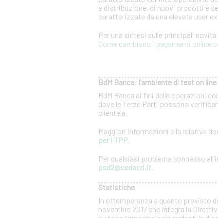
e distribuzione, di nuovi prodotti e se
caratterizzate da una elevata user e
Per una sintesi sulle principali novit
Come cambiano i pagamenti online c
BdM Banca: l’ambiente di test on line 
BdM Banca ai fini delle operazioni co
dove le Terze Parti possono verificare
clientela.
Maggiori informazioni e la relativa 
per i TPP
.
Per qualsiasi problema connesso all’in
psd2@cedacri.it
.
Statistiche
In ottemperanza a quanto previsto d
novembre 2017 che integra la Direttiv
su base trimestrale riguardanti la dis