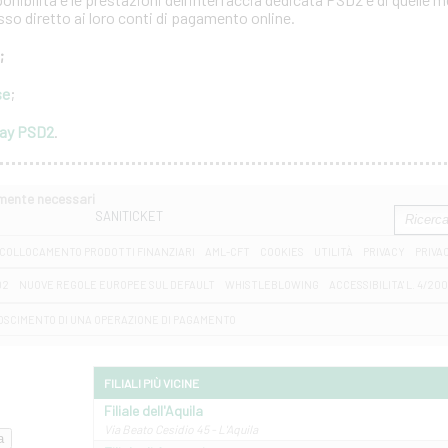
esso diretto ai loro conti di pagamento online.
;
se
;
way PSD2
.
amente necessari
SANITICKET
COLLOCAMENTO PRODOTTI FINANZIARI
AML-CFT
COOKIES
UTILITÀ
PRIVACY
PRIVA
D2
NUOVE REGOLE EUROPEE SUL DEFAULT
WHISTLEBLOWING
ACCESSIBILITA' L. 4/20
OSCIMENTO DI UNA OPERAZIONE DI PAGAMENTO
FILIALI PIÙ VICINE
Filiale dell'Aquila
Via Beato Cesidio 45 - L'Aquila