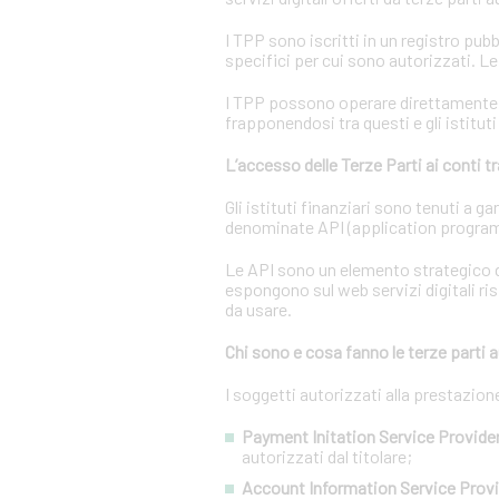
I TPP sono iscritti in un registro pubb
specifici per cui sono autorizzati. L
I TPP possono operare direttamente su
frapponendosi tra questi e gli istituti
L’accesso delle Terze Parti ai conti 
Gli istituti finanziari sono tenuti a 
denominate API (application program
Le API sono un elemento strategico d
espongono sul web servizi digitali ris
da usare.
Chi sono e cosa fanno le terze parti a
I soggetti autorizzati alla prestazio
Payment Initation Service Provider
autorizzati dal titolare;
Account Information Service Provi