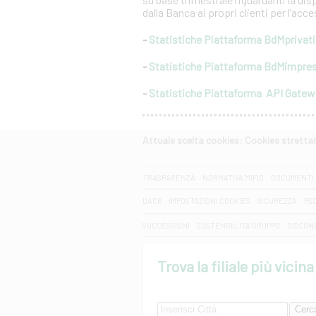
dalla Banca ai propri clienti per l’acc
-
Statistiche Piattaforma BdMprivati
-
Statistiche Piattaforma BdMimpre
-
Statistiche Piattaforma API Gate
Attuale scelta cookies: Cookies strett
CERCA
TRASPARENZA
NORMATIVA MIFID
DOCUMENTI 
DAC6
IMPOSTAZIONI COOKIES
SICUREZZA
PS
SUCCESSIONI
SOSTENIBILITA' GRUPPO
DISCON
Trova la filiale più vicina