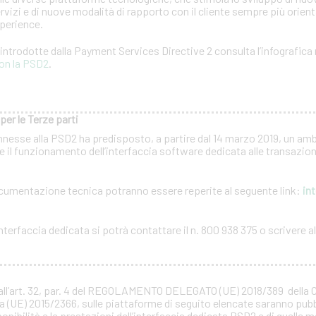
rvizi e di nuove modalità di rapporto con il cliente sempre più orientat
xperience.
à introdotte dalla Payment Services Directive 2 consulta l’infografica 
on la PSD2
.
per le Terze parti
nnesse alla PSD2 ha predisposto, a partire dal 14 marzo 2019, un amb
 il funzionamento dell’interfaccia software dedicata alle transazioni
documentazione tecnica potranno essere reperite al seguente link:
int
terfaccia dedicata si potrà contattare il n. 800 938 375 o scrivere all
all’art. 32, par. 4 del REGOLAMENTO DELEGATO (UE) 2018/389 della
a (UE) 2015/2366, sulle piattaforme di seguito elencate saranno pubb
ponibilità e le prestazioni dell’interfaccia dedicata PSD2 e di quelle