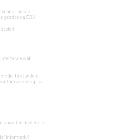
ndicano i servizi
 e gestito da EBA.
itolari,
e interfacce web
e modalità standard,
à intuitive e semplici
ispositivi richiesti e
zi informativi