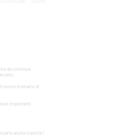
SSICURAZIONI
SERVIZI
inta da continue
mercato.
el nuovo scenario di
oduce importanti
ancarie anche tramite i