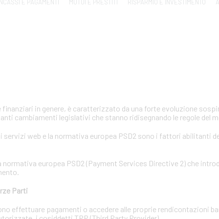
INCASSI E PAGAMENTI
MUTUI E PRESTITI
RISPARMIO E INVESTIMENTO
A
e finanziari in genere, è caratterizzato da una forte evoluzione sosp
anti cambiamenti legislativi che stanno ridisegnando le regole del 
 servizi web e la normativa europea PSD2 sono i fattori abilitanti d
e la normativa europea PSD2 (Payment Services Directive 2) che intr
mento.
rze Parti
ossono effettuare pagamenti o accedere alle proprie rendicontazioni b
 autorizzate, i cosiddetti TPP (Third Party Provider).