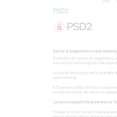
CONTI
PSD2
Servizi di pagamento e open banking
Il mercato dei servizi di pagamento, 
innovazioni tecnologiche e da import
Le nuove tecnologie per lo scambio di
open banking.
Il 13 gennaio 2018 è entrata in vigor
novità nel mondo dei servizi di paga
La nuova operatività attraverso le Te
I titolari di conti correnti online p
servizi digitali offerti da terze parti