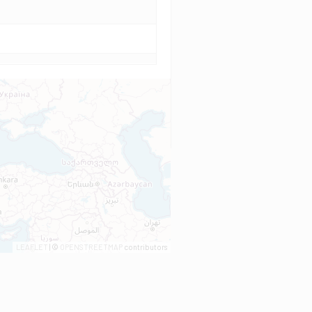
LEAFLET
| ©
OPENSTREETMAP
contributors