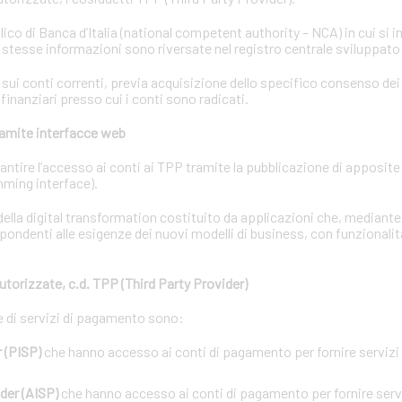
lico di Banca d’Italia (national competent authority – NCA) in cui si i
e stesse informazioni sono riversate nel registro centrale sviluppato
i conti correnti, previa acquisizione dello specifico consenso dei t
 finanziari presso cui i conti sono radicati.
tramite interfacce web
garantire l’accesso ai conti ai TPP tramite la pubblicazione di apposit
ming interface).
ella digital transformation costituito da applicazioni che, mediant
pondenti alle esigenze dei nuovi modelli di business, con funzionalit
utorizzate, c.d. TPP (Third Party Provider)
ne di servizi di pagamento sono:
 (PISP)
che hanno accesso ai conti di pagamento per fornire servizi d
der (AISP)
che hanno accesso ai conti di pagamento per fornire servi