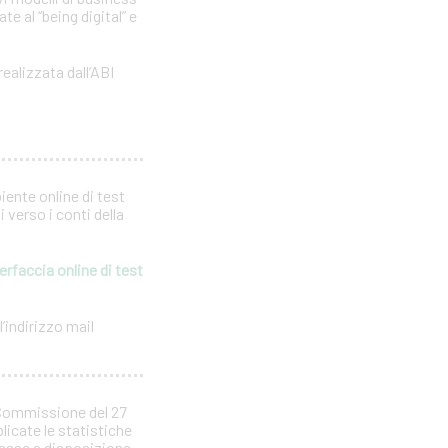
e al “being digital” e
realizzata dall’ABI
iente online di test
 verso i conti della
erfaccia online di test
’indirizzo mail
 Commissione del 27
licate le statistiche
 messe a disposizione