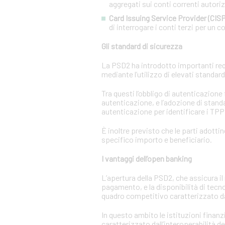
aggregati sui conti correnti autorizz
Card Issuing Service Provider (CISP
di interrogare i conti terzi per un co
Gli standard di sicurezza
La PSD2 ha introdotto importanti requi
mediante l’utilizzo di elevati standar
Tra questi l’obbligo di autenticazione
autenticazione, e l’adozione di standa
autenticazione per identificare i TPP e
È inoltre previsto che le parti adotti
specifico importo e beneficiario.
I vantaggi dell’open banking
L’apertura della PSD2, che assicura il 
pagamento, e la disponibilità di tecn
quadro competitivo caratterizzato da
In questo ambito le istituzioni finanz
caratterizzato dall’interoperabilità d