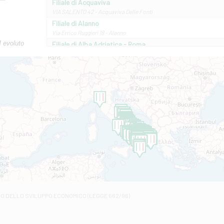
Filiale di Acquaviva
VIA SALENTO 42 - Acquaviva Delle Fonti
Filiale di Alanno
Via Errico Ruggieri 18 - Alanno
M evoluto
Filiale di Alba Adriatica - Roma
Via Roma, 13 - Alba Adriatica
Filiale di Altamura
VIA VITTORIO VENETO 79/81 A - Altamura
Filiale di Amantea
STATALE 18/17 - Amantea
Filiale di Andretta
C.SO VITTORIO VENETO 8 - Andretta
Filiale di Andria 1 - Crispi
VIALE CRISPI 50/A - Andria
Filiale di Arsita
Viale San Francesco 6/b - Arsita
Filiale di Ascoli Piceno
Via Napoli - Ascoli Piceno
Filiale di Atessa
RO DELLO SVILUPPO ECONOMICO (LEGGE 662/96)
Contrada Piana La Fara - Via per Piazzano snc - Atessa
Filiale di Atri - Corso Adriano
Corso Elio Adriano, 1 - Atri