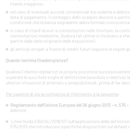
ritardo maggiore;
nel caso di eventuali accordi commerciali tra cedente e debitori 
data di pagamento, il conteggio dello scaduto decorre a partire
condizione che la banca segnalante abbia formale conoscenza 
in caso di ritardi dovuti a contestazioni nelle forniture, la con
contestazioni medesime. Qualora tali ultime si risolvano a sfav
partire dalle date originarie delle esposizioni;
gli anticipi erogati a fronte di crediti futuri seguono le regole g
Quando termina l’inadempienza?
Qualora il cliente regolarizzi la propria posizione successivament
superate le succitate soglie di definizione (assoluta o relativa),
ulteriori situazioni di arretrato o pregiudizievoli, prima di far dec
Per saperne di più la normativa di riferimento è la seguente
:
Regolamento dell’Unione Europea del 26 giugno 2013 – n. 575 – a
debitore
Linee Guida EBA/GL/2016/07 sull’applicazione della definizione 
575/2013 che introducono specifiche disposizioni sul default d