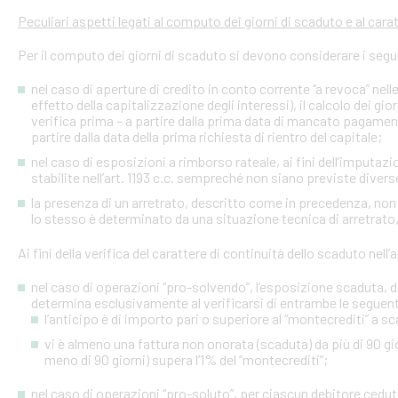
Peculiari aspetti legati al computo dei giorni di scaduto e al cara
Per il computo dei giorni di scaduto si devono considerare i segu
nel caso di aperture di credito in conto corrente “a revoca” nell
effetto della capitalizzazione degli interessi), il calcolo dei gio
verifica prima – a partire dalla prima data di mancato pagame
partire dalla data della prima richiesta di rientro del capitale;
nel caso di esposizioni a rimborso rateale, ai fini dell’imputaz
stabilite nell’art. 1193 c.c. sempreché non siano previste diver
la presenza di un arretrato, descritto come in precedenza, non
lo stesso è determinato da una situazione tecnica di arretrato, 
Ai fini della verifica del carattere di continuità dello scaduto nel
nel caso di operazioni “pro-solvendo”, l’esposizione scaduta, di
determina esclusivamente al verificarsi di entrambe le seguent
l’anticipo è di importo pari o superiore al “montecrediti” a s
vi è almeno una fattura non onorata (scaduta) da più di 90 gio
meno di 90 giorni) supera l’1% del “montecrediti”;
nel caso di operazioni “pro-soluto”, per ciascun debitore ceduto