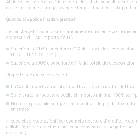
Al fine di evitare la classificazione a default, in caso di operazio
corrente, è necessario provvedere tempestivamente al ripristino
Quando si applica l’inadempienza?
Le banche definiscono automaticamente un cliente come inademp
consecutivi, il cui importo risulti:
Superiore a 100€ e superiore all’1% del totale delle esposizion
MEDIE IMPRESE (PMI);
Superiore a 500€ e superiore all’1% del totale delle esposizion
Rispetto alle regole previgenti:
La % dell’importo arretrato rispetto al totale è stata ridotta da
Sono state introdotte le soglie di importo minimo (100€ per i p
Non è più possibile compensare eventuali disponibilità su altre l
arretrato;
In caso di cointestazioni (per esempio aperture di credito in conto
dell’obbligazione congiunta ha anche conseguenze negative per i si
connessi).