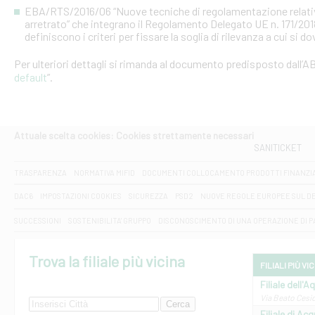
EBA/RTS/2016/06 “Nuove tecniche di regolamentazione relative al
arretrato” che integrano il Regolamento Delegato UE n. 171/20
definiscono i criteri per fissare la soglia di rilevanza a cui si d
Per ulteriori dettagli si rimanda al documento predisposto dall’AB
default
”.
Attuale scelta cookies: Cookies strettamente necessari
SANITICKET
TRASPARENZA
NORMATIVA MIFID
DOCUMENTI COLLOCAMENTO PRODOTTI FINANZI
DAC6
IMPOSTAZIONI COOKIES
SICUREZZA
PSD2
NUOVE REGOLE EUROPEE SUL D
SUCCESSIONI
SOSTENIBILITA' GRUPPO
DISCONOSCIMENTO DI UNA OPERAZIONE DI 
Trova la filiale più vicina
FILIALI PIÙ VI
Filiale dell'A
Via Beato Cesid
Filiale di Ac