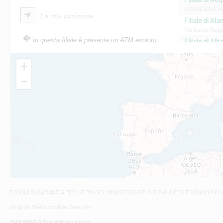
VIA SALENTO 42
La mia posizione
Filiale di Ala
Via Errico Ruggi
In questa filiale è presente un ATM evoluto
Filiale di Al
Via Roma, 13 - 
Filiale di Al
+
VIA VITTORIO V
−
Filiale di Am
STATALE 18/17 
Filiale di An
C.SO VITTORIO 
Filiale di And
VIALE CRISPI 50
Filiale di Ars
Viale San Franc
Filiale di Asc
Via Napoli - As
Filiale di At
FONDO DI GARANZIA
PER LE PMI DEL MINISTERO DELLO SVILUPPO ECONOMICO (
Contrada Piana 
Gruppo Mediocredito Centrale
Filiale di At
Corso Elio Adria
BdM BANCA Società per azioni