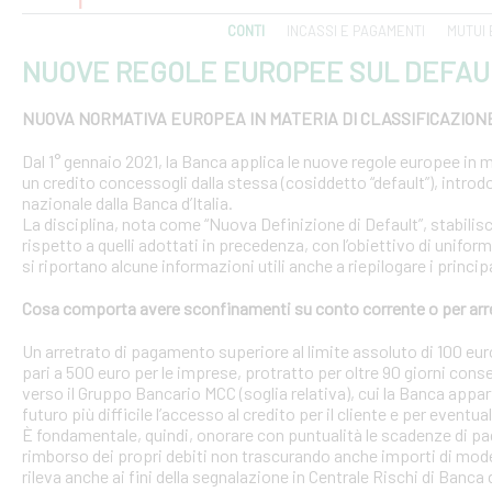
CONTI
INCASSI E PAGAMENTI
MUTUI 
NUOVE REGOLE EUROPEE SUL DEFAU
NUOVA NORMATIVA EUROPEA IN MATERIA DI CLASSIFICAZION
Dal 1° gennaio 2021, la Banca applica le nuove regole europee in m
un credito concessogli dalla stessa (cosiddetto “default”), introd
nazionale dalla Banca d’Italia.
La disciplina, nota come “Nuova Definizione di Default”, stabilisce 
rispetto a quelli adottati in precedenza, con l’obiettivo di uniform
si riportano alcune informazioni utili anche a riepilogare i princ
Cosa comporta avere sconfinamenti su conto corrente o per arr
Un arretrato di pagamento superiore al limite assoluto di 100 euro
pari a 500 euro per le imprese, protratto per oltre 90 giorni conse
verso il Gruppo Bancario MCC (soglia relativa), cui la Banca appar
futuro più difficile l’accesso al credito per il cliente e per eventua
È fondamentale, quindi, onorare con puntualità le scadenze di pa
rimborso dei propri debiti non trascurando anche importi di modest
rileva anche ai fini della segnalazione in Centrale Rischi di Banca d