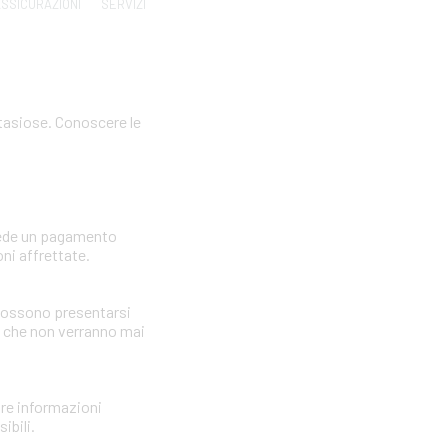
SSICURAZIONI
SERVIZI
ntasiose. Conoscere le
hiede un pagamento
ni affrettate.
i possono presentarsi
i che non verranno mai
nire informazioni
ibili.