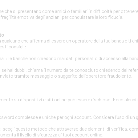
e che si presentano come amici o familiari in difficoltà per ottenere
 fragilità emotiva degli anziani per conquistare la loro fiducia.
to
a qualcuno che afferma di essere un operatore della tua banca e ti chi
esti consigli:
li: le banche non chiedono mai dati personali o di accesso alla banca
 se hai dubbi, chiama il numero da te conosciuto chiedendo dei refere
inviato tramite messaggio o suggerito dall’operatore fraudolento.
amento su dispositivi e siti online può essere rischioso. Ecco alcuni
assword complesse e uniche per ogni account. Considera l'uso di un
ri: scegli questo metodo che attraverso due elementi di verifica, co
enta il livello di sicurezza ai tuoi account online.