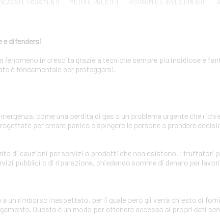
INCASSI E PAGAMENTI
MUTUI E PRESTITI
RISPARMIO E INVESTIMENTO
A
 e difendersi
 un fenomeno in crescita grazie a tecniche sempre più insidiose e fa
zzate è fondamentale per proteggersi.
'emergenza, come una perdita di gas o un problema urgente che ric
ogettate per creare panico e spingere le persone a prendere decisio
ento di cauzioni per servizi o prodotti che non esistono. I truffator
rvizi pubblici o di riparazione, chiedendo somme di denaro per lavor
o a un rimborso inaspettato, per il quale però gli verrà chiesto di for
pagamento. Questo è un modo per ottenere accesso ai propri dati sens