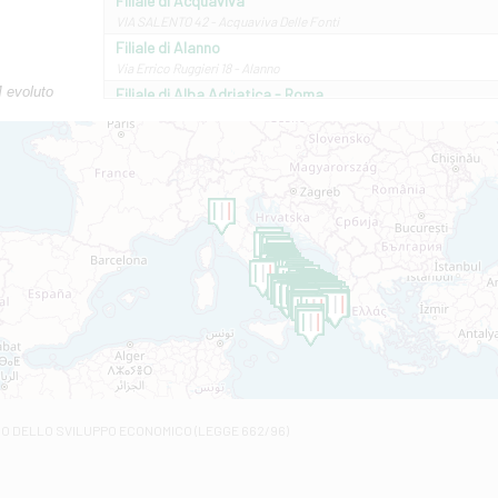
Filiale di Acquaviva
VIA SALENTO 42 - Acquaviva Delle Fonti
Filiale di Alanno
Via Errico Ruggieri 18 - Alanno
M evoluto
Filiale di Alba Adriatica - Roma
Via Roma, 13 - Alba Adriatica
Filiale di Altamura
VIA VITTORIO VENETO 79/81 A - Altamura
Filiale di Amantea
STATALE 18/17 - Amantea
Filiale di Andretta
C.SO VITTORIO VENETO 8 - Andretta
Filiale di Andria 1 - Crispi
VIALE CRISPI 50/A - Andria
Filiale di Arsita
Viale San Francesco 6/b - Arsita
Filiale di Ascoli Piceno
Via Napoli - Ascoli Piceno
Filiale di Atessa
RO DELLO SVILUPPO ECONOMICO (LEGGE 662/96)
Contrada Piana La Fara - Via per Piazzano snc - Atessa
Filiale di Atri - Corso Adriano
Corso Elio Adriano, 1 - Atri