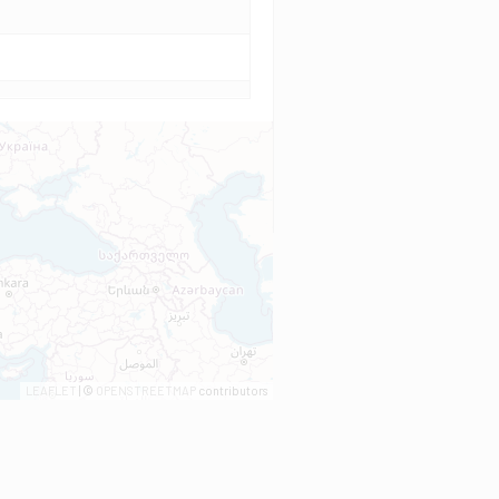
LEAFLET
| ©
OPENSTREETMAP
contributors