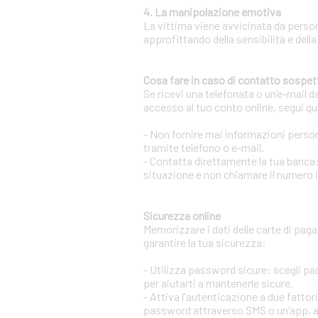
4. La manipolazione emotiva
La vittima viene avvicinata da person
approfittando della sensibilità e della
Cosa fare in caso di contatto sospet
Se ricevi una telefonata o un’e-mail d
accesso al tuo conto online, segui qu
- Non fornire mai informazioni persona
tramite telefono o e-mail.
- Contatta direttamente la tua banca:
situazione e non chiamare il numero 
Sicurezza online
Memorizzare i dati delle carte di pag
garantire la tua sicurezza:
- Utilizza password sicure: scegli p
per aiutarti a mantenerle sicure.
- Attiva l'autenticazione a due fatto
password attraverso SMS o un’app, aum