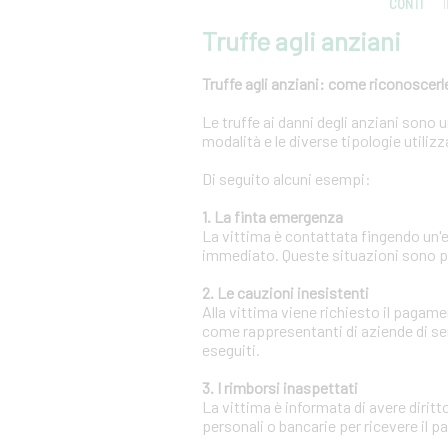
CONTI
Truffe agli anziani
Truffe agli anziani: come riconoscerle
Le truffe ai danni degli anziani sono
modalità e le diverse tipologie utili
Di seguito alcuni esempi:
1. La finta emergenza
La vittima è contattata fingendo un
immediato. Queste situazioni sono pr
2. Le cauzioni inesistenti
Alla vittima viene richiesto il pagam
come rappresentanti di aziende di se
eseguiti.
3. I rimborsi inaspettati
La vittima è informata di avere diritt
personali o bancarie per ricevere il 