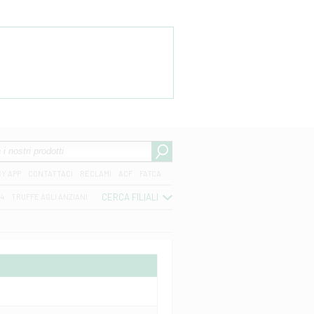
CY APP
CONTATTACI
RECLAMI
ACF
FATCA
CERCA FILIALI
04
TRUFFE AGLI ANZIANI