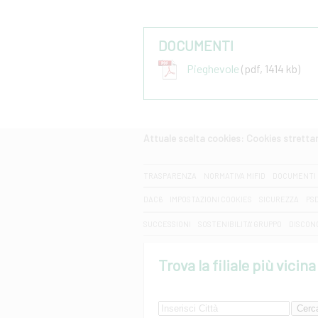
DOCUMENTI
Pieghevole
(pdf, 1414 kb)
Attuale scelta cookies: Cookies strett
CERCA
TRASPARENZA
NORMATIVA MIFID
DOCUMENTI 
DAC6
IMPOSTAZIONI COOKIES
SICUREZZA
PS
SUCCESSIONI
SOSTENIBILITA' GRUPPO
DISCON
Trova la filiale più vicina