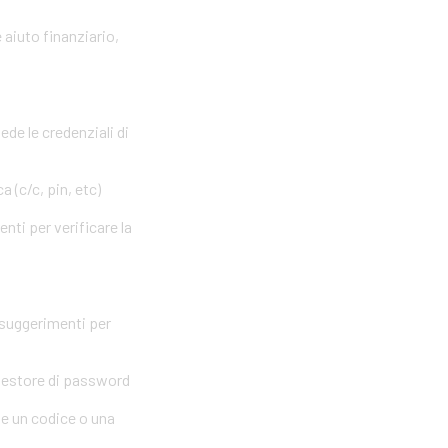
 aiuto finanziario,
ede le credenziali di
 (c/c, pin, etc)
nti per verificare la
 suggerimenti per
 gestore di password
me un codice o una