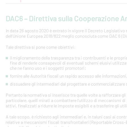
DAC6 – Direttiva sulla Cooperazione Am
In data 26 agosto 2020 è entrato in vigore il Decreto Legislativo n.
dell’Unione Europea 2018/822 meglio conosciuta come DAC 6 (Dire
Tale direttiva si pone come obiettivi:
il miglioramento della trasparenza tra i contribuenti e le proprie 
fine di renderle consapevoli di eventuali schemi elusivi utilizz
che ne fanno uso e i soggetti promotori;
fornire alle Autorità fiscali un rapido accesso alle informazio
dissuadere gli intermediari dal progettare e commercializzare
Pertanto la normativa si inserisce tra quelle volte a rafforzare gli 
particolare, quelli mirati a combattere l’utilizzo di meccanismi d
attivi, finalizzati a ridurre le imposte esigibili e a trasferire gli ut
A tale scopo, è richiesto agli intermediari e, in taluni casi ai con
relative a meccanismi fiscali transfrontalieri (Reportable Cros