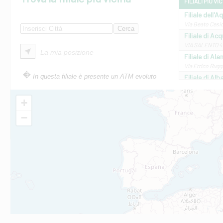
FILIALI PIÙ VI
Filiale dell'A
Via Beato Cesid
Filiale di Ac
VIA SALENTO 42
La mia posizione
Filiale di Ala
Via Errico Ruggi
In questa filiale è presente un ATM evoluto
Filiale di Al
Via Roma, 13 - 
Filiale di Al
+
VIA VITTORIO V
−
Filiale di Am
STATALE 18/17 
Filiale di An
C.SO VITTORIO 
Filiale di And
VIALE CRISPI 50
Filiale di Ars
Viale San Franc
Filiale di Asc
Via Napoli - As