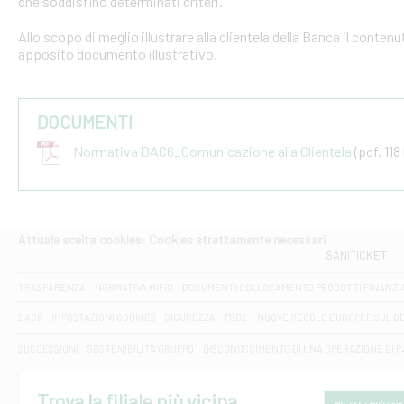
che soddisfino determinati criteri.
Allo scopo di meglio illustrare alla clientela della Banca il conten
apposito documento illustrativo.
DOCUMENTI
Normativa DAC6_Comunicazione alla Clientela
(pdf, 118
Attuale scelta cookies: Cookies strettamente necessari
SANITICKET
TRASPARENZA
NORMATIVA MIFID
DOCUMENTI COLLOCAMENTO PRODOTTI FINANZI
DAC6
IMPOSTAZIONI COOKIES
SICUREZZA
PSD2
NUOVE REGOLE EUROPEE SUL D
SUCCESSIONI
SOSTENIBILITA' GRUPPO
DISCONOSCIMENTO DI UNA OPERAZIONE DI 
Trova la filiale più vicina