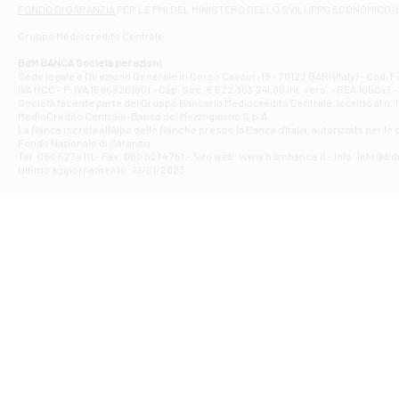
Filiale di At
FONDO DI GARANZIA
PER LE PMI DEL MINISTERO DELLO SVILUPPO ECONOMICO (
Contrada Piana 
Gruppo Mediocredito Centrale
Filiale di At
Corso Elio Adria
BdM BANCA Società per azioni
Filiale di Ave
Sede legale e Direzione Generale in Corso Cavour, 19 - 70122 BARI (Italy) - Cod.
IVA MCC - P. IVA 16868201001 - Cap. Soc. € 622.303.241,00 int. vers. - REA 105047 -
VIA PARTENIO 4
Società facente parte del Gruppo Bancario Mediocredito Centrale, iscritto al n. 10
Filiale di Av
MedioCredito Centrale-Banca del Mezzogiorno S.p.A.
La Banca iscritta all'Albo delle Banche presso la Banca d'ltalia, autorizzata per le
VIA F. SAPORITO
Fondo Nazionale di Garanzia.
Filiale di Av
Tel: 080 5274 111 - Fax: 080 5274 751 - Sito web: www.bdmbanca.it - Info: info@b
Piazza Torlonia
Ultimo aggiornamento: 10/01/2023
Filiale di Avi
PIAZZA E. GIAN
Filiale di Bai
VIA G. LIPPIELL
Filiale di Bar
CORSO VITTORIO
Filiale di Ba
VIALE PAPA GIOV
Filiale di Bar
VIA LEMBO 36 C
Filiale di Ba
VIA AMENDOLA 1