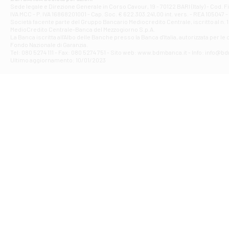
Filiale di Ave
Sede legale e Direzione Generale in Corso Cavour, 19 - 70122 BARI (Italy) - Cod.
IVA MCC - P. IVA 16868201001 - Cap. Soc. € 622.303.241,00 int. vers. - REA 105047 -
VIA PARTENIO 4
Società facente parte del Gruppo Bancario Mediocredito Centrale, iscritto al n. 10
Filiale di Av
MedioCredito Centrale-Banca del Mezzogiorno S.p.A.
La Banca iscritta all'Albo delle Banche presso la Banca d'ltalia, autorizzata per le
VIA F. SAPORITO
Fondo Nazionale di Garanzia.
Filiale di Av
Tel: 080 5274 111 - Fax: 080 5274 751 - Sito web: www.bdmbanca.it - Info: info@b
Piazza Torlonia
Ultimo aggiornamento: 10/01/2023
Filiale di Avi
PIAZZA E. GIAN
Filiale di Bai
VIA G. LIPPIELL
Filiale di Bar
CORSO VITTORIO
Filiale di Ba
VIALE PAPA GIOV
Filiale di Bar
VIA LEMBO 36 C
Filiale di Ba
VIA AMENDOLA 1
Filiale di Ba
VIA FAVIA 3 - Ba
Filiale di Bar