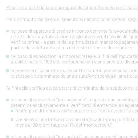
Peculiari aspetti legati al computo dei giorni di scaduto e al cara
Per il computo dei giorni di scaduto si devono considerare i segu
nel caso di aperture di credito in conto corrente “a revoca” nell
effetto della capitalizzazione degli interessi), il calcolo dei gio
verifica prima – a partire dalla prima data di mancato pagame
partire dalla data della prima richiesta di rientro del capitale;
nel caso di esposizioni a rimborso rateale, ai fini dell’imputaz
stabilite nell’art. 1193 c.c. sempreché non siano previste diver
la presenza di un arretrato, descritto come in precedenza, non
lo stesso è determinato da una situazione tecnica di arretrato, 
Ai fini della verifica del carattere di continuità dello scaduto nel
nel caso di operazioni “pro-solvendo”, l’esposizione scaduta, di
determina esclusivamente al verificarsi di entrambe le seguent
l’anticipo è di importo pari o superiore al “montecrediti” a s
vi è almeno una fattura non onorata (scaduta) da più di 90 gio
meno di 90 giorni) supera l’1% del “montecrediti”;
nel caso di operazioni “pro-soluto”, per ciascun debitore ceduto