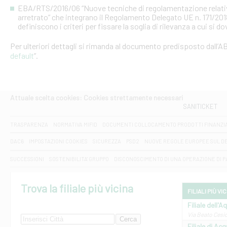
EBA/RTS/2016/06 “Nuove tecniche di regolamentazione relative al
arretrato” che integrano il Regolamento Delegato UE n. 171/20
definiscono i criteri per fissare la soglia di rilevanza a cui si d
Per ulteriori dettagli si rimanda al documento predisposto dall’AB
default
”.
Attuale scelta cookies: Cookies strettamente necessari
SANITICKET
TRASPARENZA
NORMATIVA MIFID
DOCUMENTI COLLOCAMENTO PRODOTTI FINANZI
DAC6
IMPOSTAZIONI COOKIES
SICUREZZA
PSD2
NUOVE REGOLE EUROPEE SUL D
SUCCESSIONI
SOSTENIBILITA' GRUPPO
DISCONOSCIMENTO DI UNA OPERAZIONE DI 
Trova la filiale più vicina
FILIALI PIÙ VI
Filiale dell'A
Via Beato Cesid
Filiale di Ac