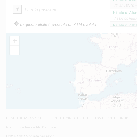
VIA SALENTO 42
La mia posizione
Filiale di Ala
Via Errico Ruggi
In questa filiale è presente un ATM evoluto
Filiale di Al
Via Roma, 13 - 
Filiale di Al
+
VIA VITTORIO V
−
Filiale di Am
STATALE 18/17 
Filiale di An
C.SO VITTORIO 
Filiale di And
VIALE CRISPI 50
Filiale di Ars
Viale San Franc
Filiale di Asc
Via Napoli - As
Filiale di At
FONDO DI GARANZIA
PER LE PMI DEL MINISTERO DELLO SVILUPPO ECONOMICO (
Contrada Piana 
Gruppo Mediocredito Centrale
Filiale di At
Corso Elio Adria
BdM BANCA Società per azioni