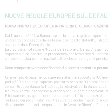
NUOVE REGOLE EUROPEE SUL DEFAU
NUOVA NORMATIVA EUROPEA IN MATERIA DI CLASSIFICAZION
Dal 1° gennaio 2021, la Banca applica le nuove regole europee in m
un credito concessogli dalla stessa (cosiddetto “default”), introd
nazionale dalla Banca d’Italia.
La disciplina, nota come “Nuova Definizione di Default”, stabilisce 
rispetto a quelli adottati in precedenza, con l’obiettivo di uniform
si riportano alcune informazioni utili anche a riepilogare i princ
Cosa comporta avere sconfinamenti su conto corrente o per arr
Un arretrato di pagamento superiore al limite assoluto di 100 euro
pari a 500 euro per le imprese, protratto per oltre 90 giorni conse
verso il Gruppo Bancario MCC (soglia relativa), cui la Banca appar
futuro più difficile l’accesso al credito per il cliente e per eventua
È fondamentale, quindi, onorare con puntualità le scadenze di pa
rimborso dei propri debiti non trascurando anche importi di modest
rileva anche ai fini della segnalazione in Centrale Rischi di Banca d