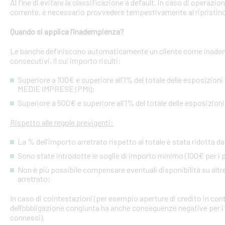
Al fine di evitare la classificazione a default, in caso di operazio
corrente, è necessario provvedere tempestivamente al ripristino
Quando si applica l’inadempienza?
Le banche definiscono automaticamente un cliente come inademp
consecutivi, il cui importo risulti:
Superiore a 100€ e superiore all’1% del totale delle esposizion
MEDIE IMPRESE (PMI);
Superiore a 500€ e superiore all’1% del totale delle esposizion
Rispetto alle regole previgenti:
La % dell’importo arretrato rispetto al totale è stata ridotta da
Sono state introdotte le soglie di importo minimo (100€ per i p
Non è più possibile compensare eventuali disponibilità su altre l
arretrato;
In caso di cointestazioni (per esempio aperture di credito in conto
dell’obbligazione congiunta ha anche conseguenze negative per i si
connessi).