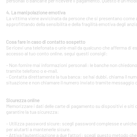
personali o bancarie per ricevere il pagamento. Questo è un modo 
4. La manipolazione emotiva
La vittima viene avvicinata da persone che si presentano come ami
approfittando della sensibilità e della fragilità emotiva degli anzi
Cosa fare in caso di contatto sospetto
Se ricevi una telefonata o un’e-mail da qualcuno che afferma di ess
accesso al tuo conto online, segui questi consigli:
- Non fornire mai informazioni personali: le banche non chiedono m
tramite telefono o e-mail.
- Contatta direttamente la tua banca: se hai dubbi, chiama il num
situazione e non chiamare il numero inviato tramite messaggio o
Sicurezza online
Memorizzare i dati delle carte di pagamento su dispositivi e siti
garantire la tua sicurezza:
- Utilizza password sicure: scegli password complesse e uniche 
per aiutarti a mantenerle sicure.
- Attiva l'autenticazione a due fattori: scegli questo metodo che