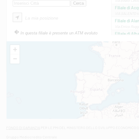
Via Beato Cesid
Filiale di Ac
VIA SALENTO 42
La mia posizione
Filiale di Ala
Via Errico Ruggi
In questa filiale è presente un ATM evoluto
Filiale di Al
Via Roma, 13 - 
Filiale di Al
+
VIA VITTORIO V
−
Filiale di Am
STATALE 18/17 
Filiale di An
C.SO VITTORIO 
Filiale di And
VIALE CRISPI 50
Filiale di Ars
Viale San Franc
Filiale di Asc
Via Napoli - As
Filiale di At
FONDO DI GARANZIA
PER LE PMI DEL MINISTERO DELLO SVILUPPO ECONOMICO (
Contrada Piana 
Gruppo Mediocredito Centrale
Filiale di At