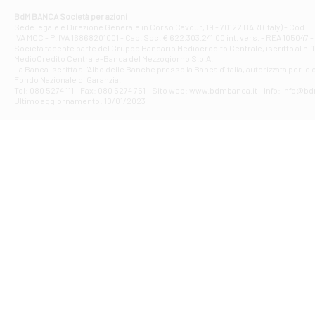
Corso Elio Adria
BdM BANCA Società per azioni
Filiale di Ave
Sede legale e Direzione Generale in Corso Cavour, 19 - 70122 BARI (Italy) - Cod.
IVA MCC - P. IVA 16868201001 - Cap. Soc. € 622.303.241,00 int. vers. - REA 105047 -
VIA PARTENIO 4
Società facente parte del Gruppo Bancario Mediocredito Centrale, iscritto al n. 10
Filiale di Av
MedioCredito Centrale-Banca del Mezzogiorno S.p.A.
La Banca iscritta all'Albo delle Banche presso la Banca d'ltalia, autorizzata per le
VIA F. SAPORITO
Fondo Nazionale di Garanzia.
Filiale di Av
Tel: 080 5274 111 - Fax: 080 5274 751 - Sito web: www.bdmbanca.it - Info: info@b
Piazza Torlonia
Ultimo aggiornamento: 10/01/2023
Filiale di Avi
PIAZZA E. GIAN
Filiale di Bai
VIA G. LIPPIELL
Filiale di Bar
CORSO VITTORIO
Filiale di Ba
VIALE PAPA GIOV
Filiale di Bar
VIA LEMBO 36 C
Filiale di Ba
VIA AMENDOLA 1
Filiale di Ba
VIA FAVIA 3 - Ba