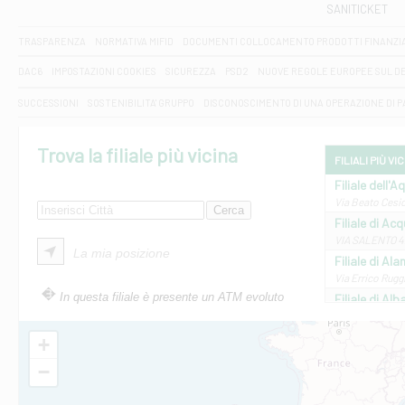
SANITICKET
TRASPARENZA
NORMATIVA MIFID
DOCUMENTI COLLOCAMENTO PRODOTTI FINANZI
DAC6
IMPOSTAZIONI COOKIES
SICUREZZA
PSD2
NUOVE REGOLE EUROPEE SUL D
SUCCESSIONI
SOSTENIBILITA' GRUPPO
DISCONOSCIMENTO DI UNA OPERAZIONE DI 
Trova la filiale più vicina
FILIALI PIÙ VI
Filiale dell'A
Via Beato Cesid
Filiale di Ac
VIA SALENTO 42
La mia posizione
Filiale di Ala
Via Errico Ruggi
In questa filiale è presente un ATM evoluto
Filiale di Al
Via Roma, 13 - 
Filiale di Al
+
VIA VITTORIO V
−
Filiale di Am
STATALE 18/17 