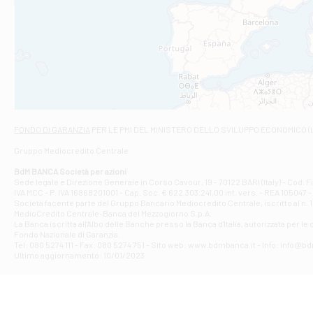
Filiale di An
C.SO VITTORIO 
Filiale di And
VIALE CRISPI 50
Filiale di Ars
Viale San Franc
Filiale di Asc
Via Napoli - As
Filiale di At
FONDO DI GARANZIA
PER LE PMI DEL MINISTERO DELLO SVILUPPO ECONOMICO (
Contrada Piana 
Gruppo Mediocredito Centrale
Filiale di At
Corso Elio Adria
BdM BANCA Società per azioni
Filiale di Ave
Sede legale e Direzione Generale in Corso Cavour, 19 - 70122 BARI (Italy) - Cod.
IVA MCC - P. IVA 16868201001 - Cap. Soc. € 622.303.241,00 int. vers. - REA 105047 -
VIA PARTENIO 4
Società facente parte del Gruppo Bancario Mediocredito Centrale, iscritto al n. 10
Filiale di Av
MedioCredito Centrale-Banca del Mezzogiorno S.p.A.
La Banca iscritta all'Albo delle Banche presso la Banca d'ltalia, autorizzata per le
VIA F. SAPORITO
Fondo Nazionale di Garanzia.
Filiale di Av
Tel: 080 5274 111 - Fax: 080 5274 751 - Sito web: www.bdmbanca.it - Info: info@b
Piazza Torlonia
Ultimo aggiornamento: 10/01/2023
Filiale di Avi
PIAZZA E. GIAN
Filiale di Bai
VIA G. LIPPIELL