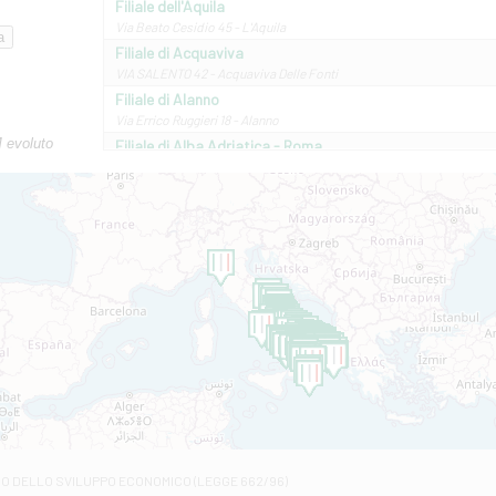
Filiale dell'Aquila
Via Beato Cesidio 45 - L'Aquila
Filiale di Acquaviva
VIA SALENTO 42 - Acquaviva Delle Fonti
Filiale di Alanno
Via Errico Ruggieri 18 - Alanno
M evoluto
Filiale di Alba Adriatica - Roma
Via Roma, 13 - Alba Adriatica
Filiale di Altamura
VIA VITTORIO VENETO 79/81 A - Altamura
Filiale di Amantea
STATALE 18/17 - Amantea
Filiale di Andretta
C.SO VITTORIO VENETO 8 - Andretta
Filiale di Andria 1 - Crispi
VIALE CRISPI 50/A - Andria
Filiale di Arsita
Viale San Francesco 6/b - Arsita
Filiale di Ascoli Piceno
Via Napoli - Ascoli Piceno
Filiale di Atessa
RO DELLO SVILUPPO ECONOMICO (LEGGE 662/96)
Contrada Piana La Fara - Via per Piazzano snc - Atessa