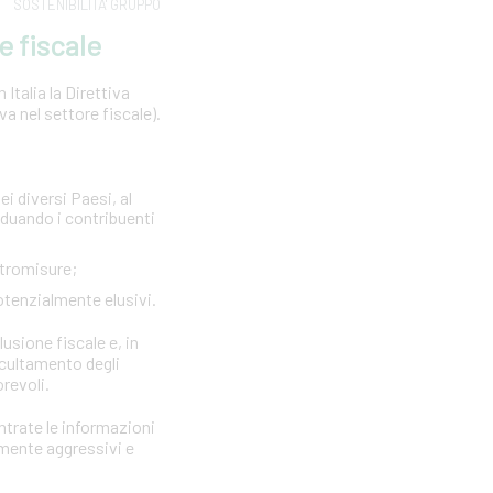
SOSTENIBILITA' GRUPPO
e fiscale
Italia la Direttiva
 nel settore fiscale).
ei diversi Paesi, al
viduando i contribuenti
ntromisure;
otenzialmente elusivi.
lusione fiscale e, in
ccultamento degli
orevoli.
Entrate le informazioni
rmente aggressivi e