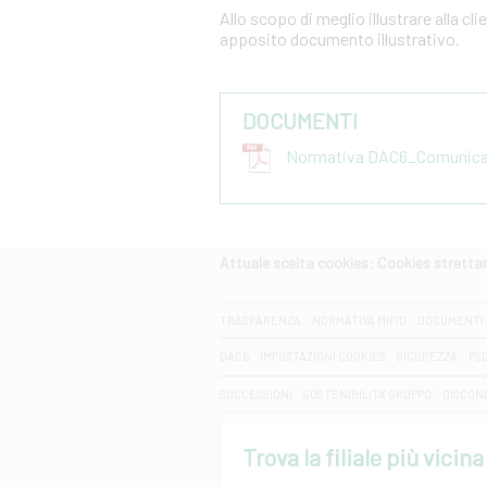
Allo scopo di meglio illustrare alla cl
apposito documento illustrativo.
DOCUMENTI
Normativa DAC6_Comunicazi
Attuale scelta cookies: Cookies strett
CERCA
TRASPARENZA
NORMATIVA MIFID
DOCUMENTI 
DAC6
IMPOSTAZIONI COOKIES
SICUREZZA
PS
SUCCESSIONI
SOSTENIBILITA' GRUPPO
DISCON
Trova la filiale più vicina