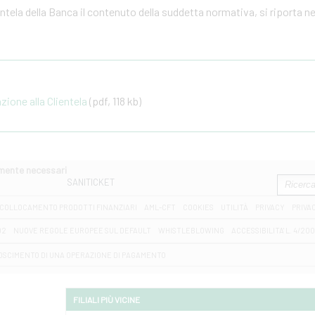
ientela della Banca il contenuto della suddetta normativa, si riporta n
one alla Clientela
(pdf, 118 kb)
amente necessari
SANITICKET
COLLOCAMENTO PRODOTTI FINANZIARI
AML-CFT
COOKIES
UTILITÀ
PRIVACY
PRIVA
D2
NUOVE REGOLE EUROPEE SUL DEFAULT
WHISTLEBLOWING
ACCESSIBILITA' L. 4/20
OSCIMENTO DI UNA OPERAZIONE DI PAGAMENTO
FILIALI PIÙ VICINE