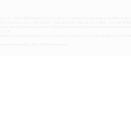
Filiale di Atri - Corso Adriano
Corso Elio Adriano, 1 - Atri
Filiale di Avellino - Partenio
ur, 19 - 70122 BARI (Italy) - Cod. Fiscale e iscrizione Registro Imprese di Bari n. 
03.241,00 int. vers. - REA 105047 - Cod. ABI 5424 - Albo Az. Cr. n. 4616 - Cod. BIC BPB
VIA PARTENIO 48 - Avellino
credito Centrale, iscritto al n. 10680 dell'Albo dei Gruppi Bancari e soggetta all'att
Filiale di Aversa
 S.p.A.
a Banca d'ltalia, autorizzata per le operazioni valutarie e in cambi ed aderente al Fond
VIA F. SAPORITO, 27/A - Aversa
Filiale di Avezzano - Piazza Torlonia
eb: www.bdmbanca.it - Info: info@bdmbanca.it
Piazza Torlonia - Avezzano
Filiale di Avigliano
PIAZZA E. GIANTURCO 49 - Avigliano
Filiale di Baiano
VIA G. LIPPIELLO 33 - Baiano
Filiale di Bari - Corso Vittorio Emanuele II
CORSO VITTORIO EMANUELE II, 86 - Bari
Filiale di Bari 10 - Papa Giovanni
VIALE PAPA GIOVANNI XXIII 131 - Bari
Filiale di Bari 11 - Lembo
VIA LEMBO 36 C/H - Bari
Filiale di Bari 2 - Amendola
VIA AMENDOLA 193/A - Bari
Filiale di Bari 4 - Poggiofranco