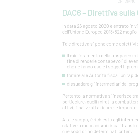
CHI SIAMO
DAC6 – Direttiva sull
In data 26 agosto 2020 è entrato in vig
dell’Unione Europea 2018/822 meglio 
Tale direttiva si pone come obiettivi
il miglioramento della trasparenza tr
fine di renderle consapevoli di even
che ne fanno uso e i soggetti prom
fornire alle Autorità fiscali un ra
dissuadere gli intermediari dal pr
Pertanto la normativa si inserisce tra 
particolare, quelli mirati a combatter
attivi, finalizzati a ridurre le imposte 
A tale scopo, è richiesto agli intermed
relative a meccanismi fiscali transf
che soddisfino determinati criteri.