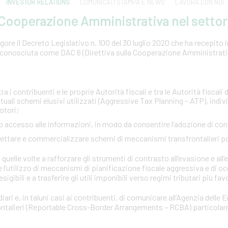
INVESTOR RELATIONS
COMUNICATI STAMPA E NEWS
LAVORA CON NOI
a Cooperazione Amministrativa nel settor
ore il Decreto Legislativo n. 100 del 30 luglio 2020 che ha recepito in 
conosciuta come DAC 6 (Direttiva sulla Cooperazione Amministrativa
:
a i contribuenti e le proprie Autorità fiscali e tra le Autorità fiscali d
tuali schemi elusivi utilizzati (Aggressive Tax Planning – ATP), indi
otori;
pido accesso alle informazioni, in modo da consentire l’adozione di co
ogettare e commercializzare schemi di meccanismi transfrontalieri p
quelle volte a rafforzare gli strumenti di contrasto all’evasione e all’e
e l’utilizzo di meccanismi di pianificazione fiscale aggressiva e di o
esigibili e a trasferire gli utili imponibili verso regimi tributari più fav
iari e, in taluni casi ai contribuenti, di comunicare all’Agenzia delle 
rontalieri (Reportable Cross-Border Arrangements – RCBA) particola