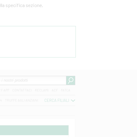
ella specifica sezione,
CY APP
CONTATTACI
RECLAMI
ACF
FATCA
CERCA FILIALI
04
TRUFFE AGLI ANZIANI