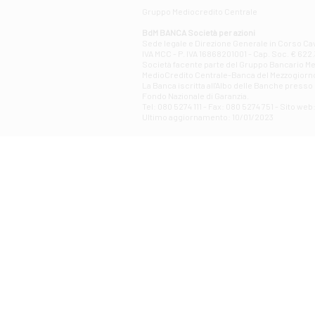
Gruppo Mediocredito Centrale
BdM BANCA Società per azioni
Sede legale e Direzione Generale in Corso Cavo
IVA MCC - P. IVA 16868201001 - Cap. Soc. € 622.3
Società facente parte del Gruppo Bancario Medio
MedioCredito Centrale-Banca del Mezzogiorno
La Banca iscritta all'Albo delle Banche presso l
Fondo Nazionale di Garanzia.
Tel: 080 5274 111 - Fax: 080 5274 751 - Sito w
Ultimo aggiornamento: 10/01/2023