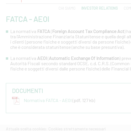
CHI SIAMO
INVESTOR RELATIONS
COM
FATCA - AEOI
La normativa
FATCA
(
Foreign Account Tax Compliance Act
) h
tra l’Amministrazione Finanziaria Statunitense e quella degli altri
i clienti (persone fisiche e soggetti diversi da persone fisiche) 
che è considerata statunitense (anche su base presuntiva).
La normativa
AEOI
(
Automatic Exchange Of Information
) prev
Autorità Fiscali secondo standard OCSE, c.d. C.R.S. (Common R
fisiche e soggetti diversi dalle persone fisiche) delle Financial 
DOCUMENTI
Normativa FATCA - AEOI
(pdf, 127 kb)
Attuale scelta cookies: Cookies strettamente necessari