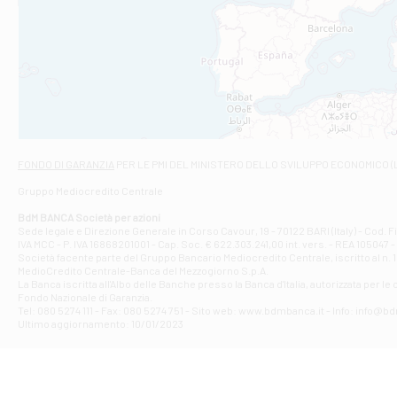
Filiale di An
C.SO VITTORIO 
Filiale di And
VIALE CRISPI 50
Filiale di Ars
Viale San Franc
Filiale di Asc
Via Napoli - As
Filiale di At
FONDO DI GARANZIA
PER LE PMI DEL MINISTERO DELLO SVILUPPO ECONOMICO (
Contrada Piana 
Gruppo Mediocredito Centrale
Filiale di At
Corso Elio Adria
BdM BANCA Società per azioni
Filiale di Ave
Sede legale e Direzione Generale in Corso Cavour, 19 - 70122 BARI (Italy) - Cod.
IVA MCC - P. IVA 16868201001 - Cap. Soc. € 622.303.241,00 int. vers. - REA 105047 -
VIA PARTENIO 4
Società facente parte del Gruppo Bancario Mediocredito Centrale, iscritto al n. 10
Filiale di Av
MedioCredito Centrale-Banca del Mezzogiorno S.p.A.
La Banca iscritta all'Albo delle Banche presso la Banca d'ltalia, autorizzata per le
VIA F. SAPORITO
Fondo Nazionale di Garanzia.
Filiale di Av
Tel: 080 5274 111 - Fax: 080 5274 751 - Sito web: www.bdmbanca.it - Info: info@b
Piazza Torlonia
Ultimo aggiornamento: 10/01/2023
Filiale di Avi
PIAZZA E. GIAN
Filiale di Bai
VIA G. LIPPIELL