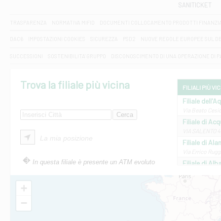
SANITICKET
TRASPARENZA
NORMATIVA MIFID
DOCUMENTI COLLOCAMENTO PRODOTTI FINANZI
DAC6
IMPOSTAZIONI COOKIES
SICUREZZA
PSD2
NUOVE REGOLE EUROPEE SUL D
SUCCESSIONI
SOSTENIBILITA' GRUPPO
DISCONOSCIMENTO DI UNA OPERAZIONE DI 
Trova la filiale più vicina
FILIALI PIÙ VI
Filiale dell'A
Via Beato Cesid
Filiale di Ac
VIA SALENTO 42
La mia posizione
Filiale di Ala
Via Errico Ruggi
In questa filiale è presente un ATM evoluto
Filiale di Al
Via Roma, 13 - 
Filiale di Al
+
VIA VITTORIO V
−
Filiale di Am
STATALE 18/17 