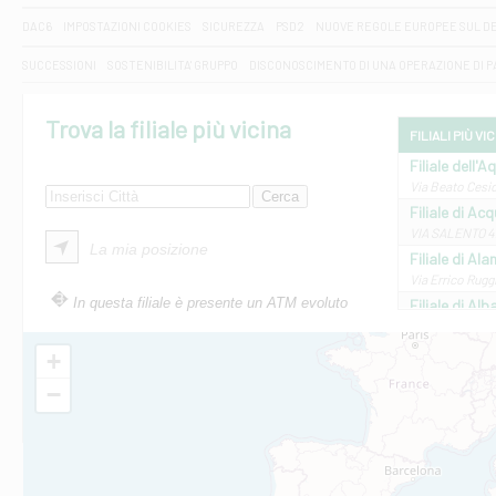
DAC6
IMPOSTAZIONI COOKIES
SICUREZZA
PSD2
NUOVE REGOLE EUROPEE SUL D
SUCCESSIONI
SOSTENIBILITA' GRUPPO
DISCONOSCIMENTO DI UNA OPERAZIONE DI 
Trova la filiale più vicina
FILIALI PIÙ VI
Filiale dell'A
Via Beato Cesid
Filiale di Ac
VIA SALENTO 42
La mia posizione
Filiale di Ala
Via Errico Ruggi
In questa filiale è presente un ATM evoluto
Filiale di Al
Via Roma, 13 - 
Filiale di Al
+
VIA VITTORIO V
−
Filiale di Am
STATALE 18/17 
Filiale di An
C.SO VITTORIO 
Filiale di And