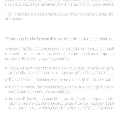
riscontro, secondo l’iter descritto nel paragrafo “Cosa succede d
Tieni presente che sarà effettuato un rimborso per le operazion
alla Banca.
Ricorda anche che in caso di furto, smarrimento o pagamenti no
In queste fattispecie è necessario, oltre alla tempestiva comuni
operazioni non autorizzate, richiedere la sospensione temporanea o
usa per effettuare i propri pagamenti:
Sospendi temporaneamente o blocca definitivamente la carta: s
stata rubata o hai smarrito, oppure se hai subito un furto di dat
Blocca l’internet banking o l’app: se ti accorgi di non aver a
Blocca la carta, l’internet banking e l’app: se ti accorgi di non 
conto come ad esempio un bonifico;
In caso di ricezione di addebiti non autorizzati per operazioni
(domiciliazioni/SDD) e già eseguite dalla Banca, puoi richieder
tuo conto corrente rivolgendoti, il prima possibile, direttamente 