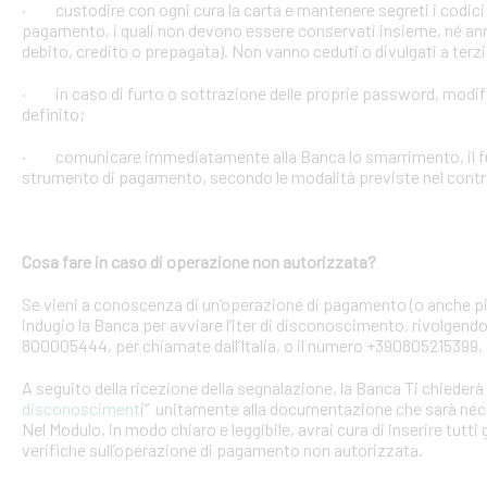
· custodire con ogni cura la carta e mantenere segreti i codici 
pagamento, i quali non devono essere conservati insieme, né anno
debito, credito o prepagata). Non vanno ceduti o divulgati a terzi
· in caso di furto o sottrazione delle proprie password, mod
definito;
· comunicare immediatamente alla Banca lo smarrimento, il furt
strumento di pagamento, secondo le modalità previste nel contra
Cosa fare in caso di operazione non autorizzata?
Se vieni a conoscenza di un’operazione di pagamento (o anche pi
indugio la Banca per avviare l’iter di disconoscimento, rivolgendoT
800005444, per chiamate dall’Italia, o il numero +390805215399, 
A seguito della ricezione della segnalazione, la Banca Ti chiederà 
disconosciment
i” unitamente alla documentazione che sarà nece
Nel Modulo, in modo chiaro e leggibile, avrai cura di inserire tutti 
verifiche sull’operazione di pagamento non autorizzata.