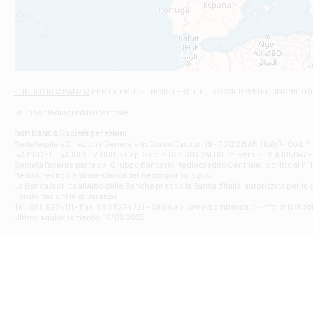
VIALE CRISPI 50
Filiale di Ars
Viale San Franc
Filiale di Asc
Via Napoli - As
Filiale di At
FONDO DI GARANZIA
PER LE PMI DEL MINISTERO DELLO SVILUPPO ECONOMICO (
Contrada Piana 
Gruppo Mediocredito Centrale
Filiale di At
Corso Elio Adria
BdM BANCA Società per azioni
Filiale di Ave
Sede legale e Direzione Generale in Corso Cavour, 19 - 70122 BARI (Italy) - Cod.
IVA MCC - P. IVA 16868201001 - Cap. Soc. € 622.303.241,00 int. vers. - REA 105047 -
VIA PARTENIO 4
Società facente parte del Gruppo Bancario Mediocredito Centrale, iscritto al n. 10
Filiale di Av
MedioCredito Centrale-Banca del Mezzogiorno S.p.A.
La Banca iscritta all'Albo delle Banche presso la Banca d'ltalia, autorizzata per le
VIA F. SAPORITO
Fondo Nazionale di Garanzia.
Filiale di Av
Tel: 080 5274 111 - Fax: 080 5274 751 - Sito web: www.bdmbanca.it - Info: info@b
Piazza Torlonia
Ultimo aggiornamento: 10/01/2023
Filiale di Avi
PIAZZA E. GIAN
Filiale di Bai
VIA G. LIPPIELL
Filiale di Bar
CORSO VITTORIO