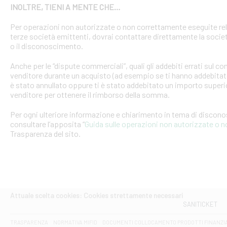
INOLTRE, TIENI A MENTE CHE…
Per operazioni non autorizzate o non correttamente eseguite rel
terze società emittenti, dovrai contattare direttamente la soci
o il disconoscimento.
Anche per le “dispute commerciali”, quali gli addebiti errati sul 
venditore durante un acquisto (ad esempio se ti hanno addebitato
è stato annullato oppure ti è stato addebitato un importo superio
venditore per ottenere il rimborso della somma.
Per ogni ulteriore informazione e chiarimento in tema di discon
consultare l’apposita “
Guida sulle operazioni non autorizzate o 
Trasparenza del sito.
Attuale scelta cookies: Cookies strettamente necessari
SANITICKET
TRASPARENZA
NORMATIVA MIFID
DOCUMENTI COLLOCAMENTO PRODOTTI FINANZI