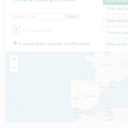
FILIALI PIÙ VI
Filiale dell'A
Via Beato Cesid
Filiale di Ac
VIA SALENTO 42
La mia posizione
Filiale di Ala
Via Errico Ruggi
In questa filiale è presente un ATM evoluto
Filiale di Al
Via Roma, 13 - 
Filiale di Al
+
VIA VITTORIO V
−
Filiale di Am
STATALE 18/17 
Filiale di An
C.SO VITTORIO 
Filiale di And
VIALE CRISPI 50
Filiale di Ars
Viale San Franc
Filiale di Asc
Via Napoli - As