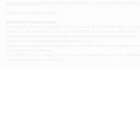
Filiale di At
FONDO DI GARANZIA
PER LE PMI DEL MINISTERO DELLO SVILUPPO ECONOMICO (
Contrada Piana 
Gruppo Mediocredito Centrale
Filiale di At
Corso Elio Adria
BdM BANCA Società per azioni
Filiale di Ave
Sede legale e Direzione Generale in Corso Cavour, 19 - 70122 BARI (Italy) - Cod.
IVA MCC - P. IVA 16868201001 - Cap. Soc. € 622.303.241,00 int. vers. - REA 105047 -
VIA PARTENIO 4
Società facente parte del Gruppo Bancario Mediocredito Centrale, iscritto al n. 10
Filiale di Av
MedioCredito Centrale-Banca del Mezzogiorno S.p.A.
La Banca iscritta all'Albo delle Banche presso la Banca d'ltalia, autorizzata per le
VIA F. SAPORITO
Fondo Nazionale di Garanzia.
Filiale di Av
Tel: 080 5274 111 - Fax: 080 5274 751 - Sito web: www.bdmbanca.it - Info: info@b
Piazza Torlonia
Ultimo aggiornamento: 10/01/2023
Filiale di Avi
PIAZZA E. GIAN
Filiale di Bai
VIA G. LIPPIELL
Filiale di Bar
CORSO VITTORIO
Filiale di Ba
VIALE PAPA GIOV
Filiale di Bar
VIA LEMBO 36 C
Filiale di Ba
VIA AMENDOLA 1