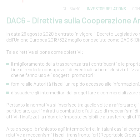
CHI SIAMO
INVESTOR RELATIONS
COM
DAC6 – Direttiva sulla Cooperazione Am
In data 26 agosto 2020 è entrato in vigore il Decreto Legislativo n.
dell’Unione Europea 2018/822 meglio conosciuta come DAC 6 (Dire
Tale direttiva si pone come obiettivi:
il miglioramento della trasparenza tra i contribuenti e le proprie 
fine di renderle consapevoli di eventuali schemi elusivi utilizz
che ne fanno uso e i soggetti promotori;
fornire alle Autorità fiscali un rapido accesso alle informazio
dissuadere gli intermediari dal progettare e commercializzare
Pertanto la normativa si inserisce tra quelle volte a rafforzare gli 
particolare, quelli mirati a combattere l’utilizzo di meccanismi d
attivi, finalizzati a ridurre le imposte esigibili e a trasferire gli ut
A tale scopo, è richiesto agli intermediari e, in taluni casi ai con
relative a meccanismi fiscali transfrontalieri (Reportable Cros