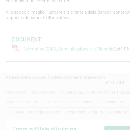
che soddisfino determinati criteri.
Allo scopo di meglio illustrare alla clientela della Banca il conten
apposito documento illustrativo.
DOCUMENTI
Normativa DAC6_Comunicazione alla Clientela
(pdf, 118
Attuale scelta cookies: Cookies strettamente necessari
SANITICKET
TRASPARENZA
NORMATIVA MIFID
DOCUMENTI COLLOCAMENTO PRODOTTI FINANZI
DAC6
IMPOSTAZIONI COOKIES
SICUREZZA
PSD2
NUOVE REGOLE EUROPEE SUL D
SUCCESSIONI
SOSTENIBILITA' GRUPPO
DISCONOSCIMENTO DI UNA OPERAZIONE DI 
Trova la filiale più vicina