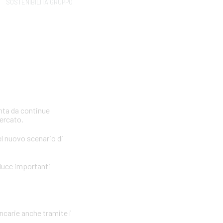
SOSTENIBILITA' GRUPPO
inta da continue
mercato.
el nuovo scenario di
oduce importanti
ancarie anche tramite i