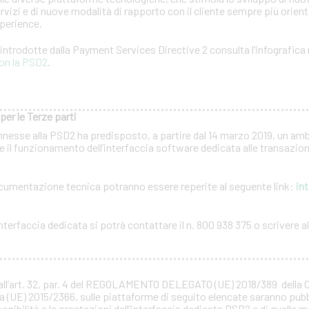
rvizi e di nuove modalità di rapporto con il cliente sempre più orientat
xperience.
à introdotte dalla Payment Services Directive 2 consulta l’infografica 
on la PSD2
.
per le Terze parti
nnesse alla PSD2 ha predisposto, a partire dal 14 marzo 2019, un amb
 il funzionamento dell’interfaccia software dedicata alle transazioni
documentazione tecnica potranno essere reperite al seguente link:
int
terfaccia dedicata si potrà contattare il n. 800 938 375 o scrivere all
all’art. 32, par. 4 del REGOLAMENTO DELEGATO (UE) 2018/389 della
a (UE) 2015/2366, sulle piattaforme di seguito elencate saranno pubb
ponibilità e le prestazioni dell’interfaccia dedicata PSD2 e di quelle