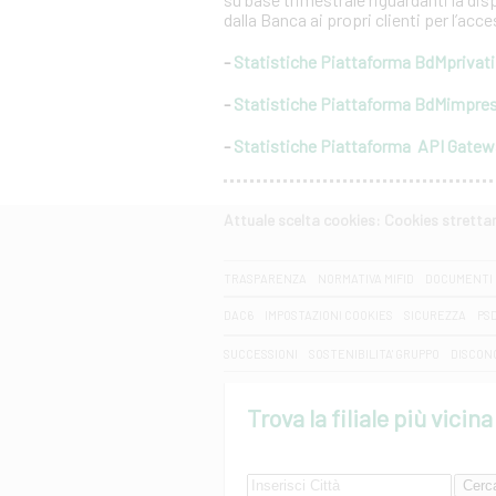
dalla Banca ai propri clienti per l’acc
-
Statistiche Piattaforma BdMprivati
-
Statistiche Piattaforma BdMimpre
-
Statistiche Piattaforma API Gate
Attuale scelta cookies: Cookies strett
CERCA
TRASPARENZA
NORMATIVA MIFID
DOCUMENTI 
DAC6
IMPOSTAZIONI COOKIES
SICUREZZA
PS
SUCCESSIONI
SOSTENIBILITA' GRUPPO
DISCON
Trova la filiale più vicina