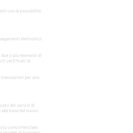
nti con la possibilità
 pagamenti elettronici,
 due o più elementi di
ti certificati di
le transazioni per uno
cato dei servizi di
 alla base del nuovo
testo concorrenziale,
vi modelli di business