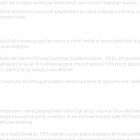
ati dal titolare, anche se intrattenuti con istituti finanziari diversi;
)
che forniscono servizi di pagamento su carta collegata a diversi co
ntrollo fondi.
siti di sicurezza per l’accesso ai conti online e l’autorizzazione di
d di protezione.
 forte del cliente (Strong Customer Authentication – SCA), attraverso
rd aperti e sicuri di comunicazione che richiedono l’utilizzo di apposi
 i servizi a cui questi sono abilitati.
no tecniche di crittografia delle comunicazioni e di “dynamic link” del
medesimo «level playing field» a tutti gli attori nuovi e futuri del mer
ologie innovative per lo scambio di servizi web basato sulle API sono
ll’open banking.
iarie tradizionali e i TPP operano su un piano paritario ed in un con
elle diverse piattaforme tecnologiche, che stimola lo sviluppo di nuo