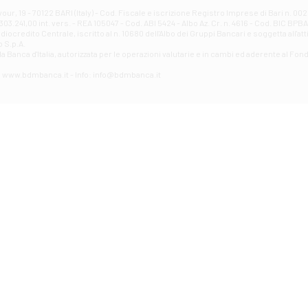
Filiale di Avellino - Partenio
ur, 19 - 70122 BARI (Italy) - Cod. Fiscale e iscrizione Registro Imprese di Bari n. 
03.241,00 int. vers. - REA 105047 - Cod. ABI 5424 - Albo Az. Cr. n. 4616 - Cod. BIC BPB
VIA PARTENIO 48 - Avellino
credito Centrale, iscritto al n. 10680 dell'Albo dei Gruppi Bancari e soggetta all'att
Filiale di Aversa
 S.p.A.
a Banca d'ltalia, autorizzata per le operazioni valutarie e in cambi ed aderente al Fond
VIA F. SAPORITO, 27/A - Aversa
Filiale di Avezzano - Piazza Torlonia
eb: www.bdmbanca.it - Info: info@bdmbanca.it
Piazza Torlonia - Avezzano
Filiale di Avigliano
PIAZZA E. GIANTURCO 49 - Avigliano
Filiale di Baiano
VIA G. LIPPIELLO 33 - Baiano
Filiale di Bari - Corso Vittorio Emanuele II
CORSO VITTORIO EMANUELE II, 86 - Bari
Filiale di Bari 10 - Papa Giovanni
VIALE PAPA GIOVANNI XXIII 131 - Bari
Filiale di Bari 11 - Lembo
VIA LEMBO 36 C/H - Bari
Filiale di Bari 2 - Amendola
VIA AMENDOLA 193/A - Bari
Filiale di Bari 4 - Poggiofranco
VIA FAVIA 3 - Bari
Filiale di Bari 6 - Japigia