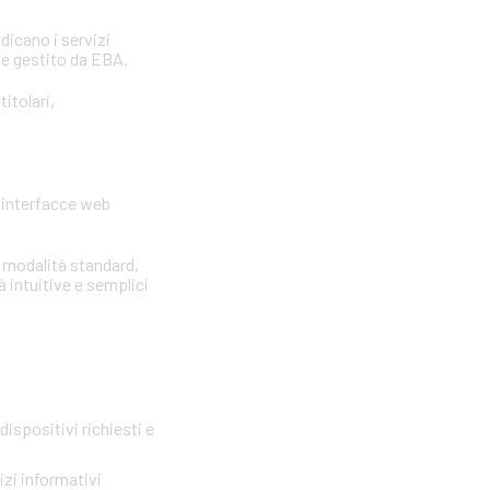
ndicano i servizi
 e gestito da EBA.
itolari,
e interfacce web
e modalità standard,
à intuitive e semplici
ispositivi richiesti e
zi informativi