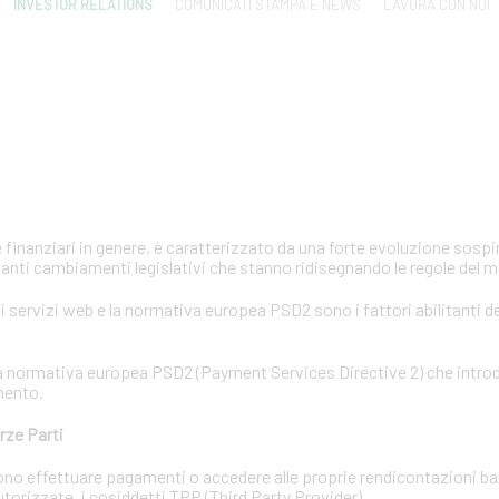
INVESTOR RELATIONS
COMUNICATI STAMPA E NEWS
LAVORA CON NOI
e finanziari in genere, è caratterizzato da una forte evoluzione sosp
anti cambiamenti legislativi che stanno ridisegnando le regole del 
 servizi web e la normativa europea PSD2 sono i fattori abilitanti d
e la normativa europea PSD2 (Payment Services Directive 2) che intr
mento.
rze Parti
ossono effettuare pagamenti o accedere alle proprie rendicontazioni b
 autorizzate, i cosiddetti TPP (Third Party Provider).