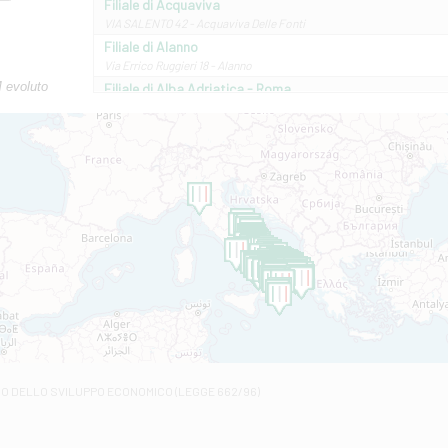
Filiale di Acquaviva
VIA SALENTO 42 - Acquaviva Delle Fonti
Filiale di Alanno
Via Errico Ruggieri 18 - Alanno
M evoluto
Filiale di Alba Adriatica - Roma
Via Roma, 13 - Alba Adriatica
Filiale di Altamura
VIA VITTORIO VENETO 79/81 A - Altamura
Filiale di Amantea
STATALE 18/17 - Amantea
Filiale di Andretta
C.SO VITTORIO VENETO 8 - Andretta
Filiale di Andria 1 - Crispi
VIALE CRISPI 50/A - Andria
Filiale di Arsita
Viale San Francesco 6/b - Arsita
Filiale di Ascoli Piceno
Via Napoli - Ascoli Piceno
Filiale di Atessa
RO DELLO SVILUPPO ECONOMICO (LEGGE 662/96)
Contrada Piana La Fara - Via per Piazzano snc - Atessa
Filiale di Atri - Corso Adriano
Corso Elio Adriano, 1 - Atri