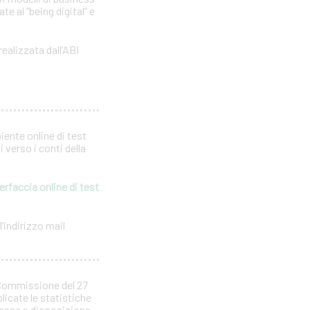
e al “being digital” e
realizzata dall’ABI
iente online di test
 verso i conti della
erfaccia online di test
’indirizzo mail
 Commissione del 27
licate le statistiche
 messe a disposizione