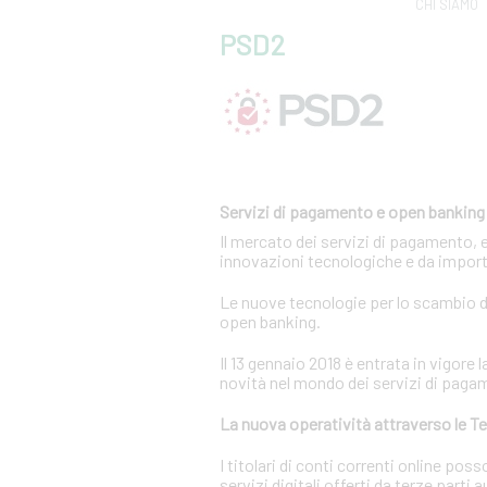
CHI SIAMO
PSD2
Servizi di pagamento e open banking
Il mercato dei servizi di pagamento, 
innovazioni tecnologiche e da import
Le nuove tecnologie per lo scambio di
open banking.
Il 13 gennaio 2018 è entrata in vigor
novità nel mondo dei servizi di paga
La nuova operatività attraverso le Te
I titolari di conti correnti online p
servizi digitali offerti da terze parti