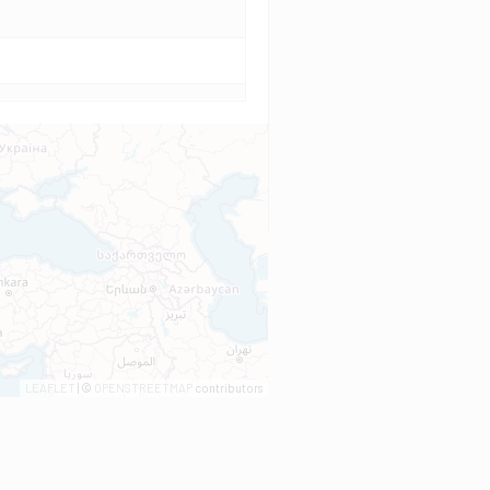
LEAFLET
| ©
OPENSTREETMAP
contributors