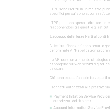
I TPP sono iscritti in un registro pubb
specifici per cui sono autorizzati. L
I TPP possono operare direttamente su
frapponendosi tra questi e gli istituti
L’accesso delle Terze Parti ai conti 
Gli istituti finanziari sono tenuti a 
denominate API (application program
Le API sono un elemento strategico d
espongono sul web servizi digitali ris
da usare.
Chi sono e cosa fanno le terze parti a
I soggetti autorizzati alla prestazio
Payment Initation Service Provider
autorizzati dal titolare;
Account Information Service Provi