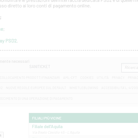
esso diretto ai loro conti di pagamento online.
;
se
;
way PSD2
.
amente necessari
SANITICKET
COLLOCAMENTO PRODOTTI FINANZIARI
AML-CFT
COOKIES
UTILITÀ
PRIVACY
PRIVA
D2
NUOVE REGOLE EUROPEE SUL DEFAULT
WHISTLEBLOWING
ACCESSIBILITA' L. 4/20
OSCIMENTO DI UNA OPERAZIONE DI PAGAMENTO
FILIALI PIÙ VICINE
Filiale dell'Aquila
Via Beato Cesidio 45 - L'Aquila