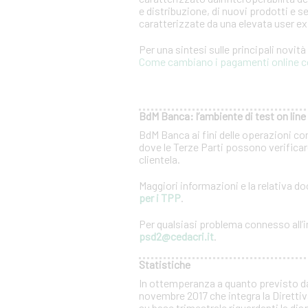
e distribuzione, di nuovi prodotti e se
caratterizzate da una elevata user e
Per una sintesi sulle principali novit
Come cambiano i pagamenti online c
BdM Banca: l’ambiente di test on line 
BdM Banca ai fini delle operazioni co
dove le Terze Parti possono verificare
clientela.
Maggiori informazioni e la relativa 
per i TPP
.
Per qualsiasi problema connesso all’in
psd2@cedacri.it
.
Statistiche
In ottemperanza a quanto previsto d
novembre 2017 che integra la Direttiv
su base trimestrale riguardanti la dis