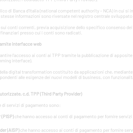
lico di Banca d’Italia (national competent authority – NCA) in cui si i
e stesse informazioni sono riversate nel registro centrale sviluppato
i conti correnti, previa acquisizione dello specifico consenso dei t
 finanziari presso cui i conti sono radicati.
tramite interfacce web
garantire l’accesso ai conti ai TPP tramite la pubblicazione di apposit
ming interface).
ella digital transformation costituito da applicazioni che, mediant
pondenti alle esigenze dei nuovi modelli di business, con funzionalit
utorizzate, c.d. TPP (Third Party Provider)
ne di servizi di pagamento sono:
 (PISP)
che hanno accesso ai conti di pagamento per fornire servizi d
der (AISP)
che hanno accesso ai conti di pagamento per fornire servi