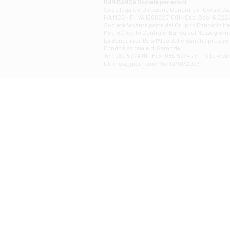
BdM BANCA Società per azioni
Sede legale e Direzione Generale in Corso Cavo
IVA MCC - P. IVA 16868201001 - Cap. Soc. € 622.3
Società facente parte del Gruppo Bancario Medio
MedioCredito Centrale-Banca del Mezzogiorno
La Banca iscritta all'Albo delle Banche presso l
Fondo Nazionale di Garanzia.
Tel: 080 5274 111 - Fax: 080 5274 751 - Sito w
Ultimo aggiornamento: 10/01/2023