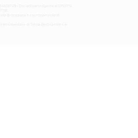
00254030729 - Società partecipante al GRUPPO
AlT3B.
ività di direzione e coordinamento di
o Interbancario di Tutela dei Depositi e al