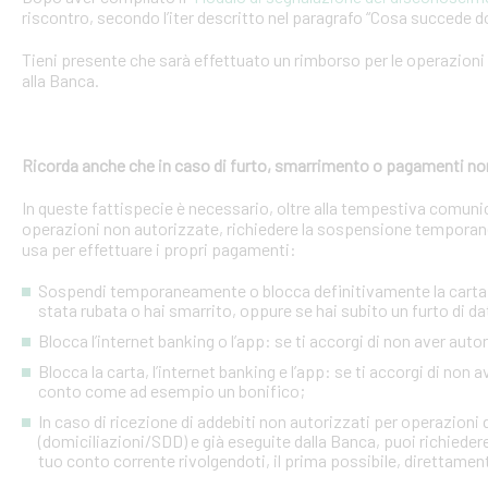
riscontro, secondo l’iter descritto nel paragrafo “Cosa succede d
Tieni presente che sarà effettuato un rimborso per le operazion
alla Banca.
Ricorda anche che in caso di furto, smarrimento o pagamenti no
In queste fattispecie è necessario, oltre alla tempestiva comuni
operazioni non autorizzate, richiedere la sospensione temporanea o
usa per effettuare i propri pagamenti:
Sospendi temporaneamente o blocca definitivamente la carta: s
stata rubata o hai smarrito, oppure se hai subito un furto di dat
Blocca l’internet banking o l’app: se ti accorgi di non aver a
Blocca la carta, l’internet banking e l’app: se ti accorgi di non 
conto come ad esempio un bonifico;
In caso di ricezione di addebiti non autorizzati per operazioni
(domiciliazioni/SDD) e già eseguite dalla Banca, puoi richieder
tuo conto corrente rivolgendoti, il prima possibile, direttamente 