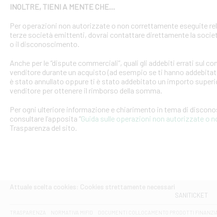
INOLTRE, TIENI A MENTE CHE…
Per operazioni non autorizzate o non correttamente eseguite rel
terze società emittenti, dovrai contattare direttamente la soci
o il disconoscimento.
Anche per le “dispute commerciali”, quali gli addebiti errati sul 
venditore durante un acquisto (ad esempio se ti hanno addebitato
è stato annullato oppure ti è stato addebitato un importo superio
venditore per ottenere il rimborso della somma.
Per ogni ulteriore informazione e chiarimento in tema di discon
consultare l’apposita “
Guida sulle operazioni non autorizzate o 
Trasparenza del sito.
Attuale scelta cookies: Cookies strettamente necessari
SANITICKET
TRASPARENZA
NORMATIVA MIFID
DOCUMENTI COLLOCAMENTO PRODOTTI FINANZI