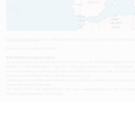
VIALE CRISPI 50
Filiale di Ars
Viale San Franc
Filiale di Asc
Via Napoli - As
Filiale di At
FONDO DI GARANZIA
PER LE PMI DEL MINISTERO DELLO SVILUPPO ECONOMICO (
Contrada Piana 
Gruppo Mediocredito Centrale
Filiale di At
Corso Elio Adria
BdM BANCA Società per azioni
Filiale di Ave
Sede legale e Direzione Generale in Corso Cavour, 19 - 70122 BARI (Italy) - Cod.
IVA MCC - P. IVA 16868201001 - Cap. Soc. € 622.303.241,00 int. vers. - REA 105047 -
VIA PARTENIO 4
Società facente parte del Gruppo Bancario Mediocredito Centrale, iscritto al n. 10
Filiale di Av
MedioCredito Centrale-Banca del Mezzogiorno S.p.A.
La Banca iscritta all'Albo delle Banche presso la Banca d'ltalia, autorizzata per le
VIA F. SAPORITO
Fondo Nazionale di Garanzia.
Filiale di Av
Tel: 080 5274 111 - Fax: 080 5274 751 - Sito web: www.bdmbanca.it - Info: info@b
Piazza Torlonia
Ultimo aggiornamento: 10/01/2023
Filiale di Avi
PIAZZA E. GIAN
Filiale di Bai
VIA G. LIPPIELL
Filiale di Bar
CORSO VITTORIO