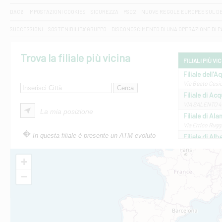
DAC6
IMPOSTAZIONI COOKIES
SICUREZZA
PSD2
NUOVE REGOLE EUROPEE SUL D
SUCCESSIONI
SOSTENIBILITA' GRUPPO
DISCONOSCIMENTO DI UNA OPERAZIONE DI 
Trova la filiale più vicina
FILIALI PIÙ VI
Filiale dell'A
Via Beato Cesid
Filiale di Ac
VIA SALENTO 42
La mia posizione
Filiale di Ala
Via Errico Ruggi
In questa filiale è presente un ATM evoluto
Filiale di Al
Via Roma, 13 - 
Filiale di Al
+
VIA VITTORIO V
−
Filiale di Am
STATALE 18/17 
Filiale di An
C.SO VITTORIO 
Filiale di And