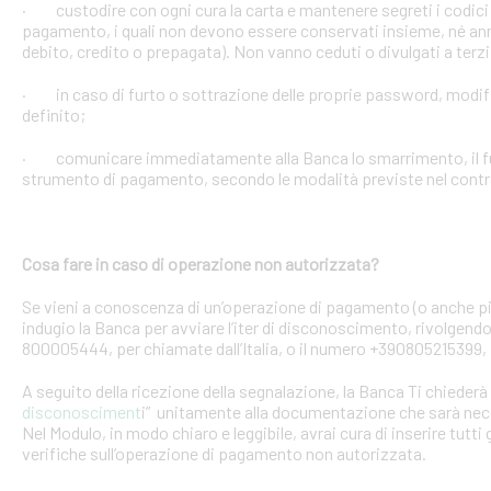
· custodire con ogni cura la carta e mantenere segreti i codici 
pagamento, i quali non devono essere conservati insieme, né anno
debito, credito o prepagata). Non vanno ceduti o divulgati a terzi
· in caso di furto o sottrazione delle proprie password, mod
definito;
· comunicare immediatamente alla Banca lo smarrimento, il furt
strumento di pagamento, secondo le modalità previste nel contra
Cosa fare in caso di operazione non autorizzata?
Se vieni a conoscenza di un’operazione di pagamento (o anche pi
indugio la Banca per avviare l’iter di disconoscimento, rivolgendoT
800005444, per chiamate dall’Italia, o il numero +390805215399, 
A seguito della ricezione della segnalazione, la Banca Ti chiederà 
disconosciment
i” unitamente alla documentazione che sarà nece
Nel Modulo, in modo chiaro e leggibile, avrai cura di inserire tutti 
verifiche sull’operazione di pagamento non autorizzata.