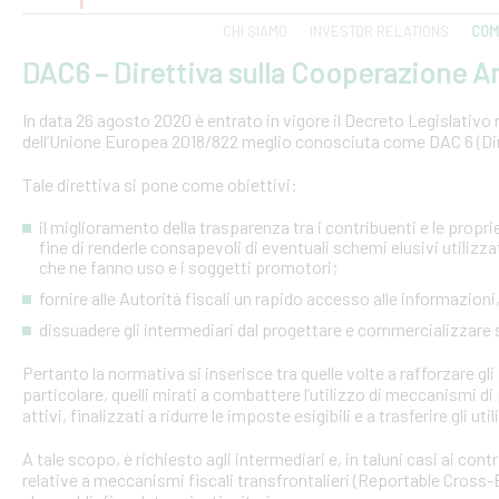
CHI SIAMO
INVESTOR RELATIONS
COM
DAC6 – Direttiva sulla Cooperazione Am
In data 26 agosto 2020 è entrato in vigore il Decreto Legislativo n.
dell’Unione Europea 2018/822 meglio conosciuta come DAC 6 (Dire
Tale direttiva si pone come obiettivi:
il miglioramento della trasparenza tra i contribuenti e le proprie 
fine di renderle consapevoli di eventuali schemi elusivi utilizz
che ne fanno uso e i soggetti promotori;
fornire alle Autorità fiscali un rapido accesso alle informazio
dissuadere gli intermediari dal progettare e commercializzare
Pertanto la normativa si inserisce tra quelle volte a rafforzare gli 
particolare, quelli mirati a combattere l’utilizzo di meccanismi d
attivi, finalizzati a ridurre le imposte esigibili e a trasferire gli ut
A tale scopo, è richiesto agli intermediari e, in taluni casi ai con
relative a meccanismi fiscali transfrontalieri (Reportable Cros