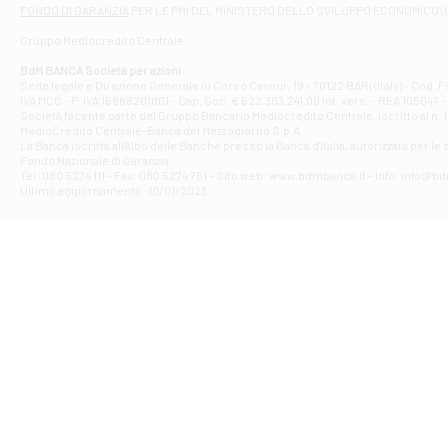
Filiale di At
FONDO DI GARANZIA
PER LE PMI DEL MINISTERO DELLO SVILUPPO ECONOMICO (
Contrada Piana 
Gruppo Mediocredito Centrale
Filiale di At
Corso Elio Adria
BdM BANCA Società per azioni
Filiale di Ave
Sede legale e Direzione Generale in Corso Cavour, 19 - 70122 BARI (Italy) - Cod.
IVA MCC - P. IVA 16868201001 - Cap. Soc. € 622.303.241,00 int. vers. - REA 105047 -
VIA PARTENIO 4
Società facente parte del Gruppo Bancario Mediocredito Centrale, iscritto al n. 10
Filiale di Av
MedioCredito Centrale-Banca del Mezzogiorno S.p.A.
La Banca iscritta all'Albo delle Banche presso la Banca d'ltalia, autorizzata per le
VIA F. SAPORITO
Fondo Nazionale di Garanzia.
Filiale di Av
Tel: 080 5274 111 - Fax: 080 5274 751 - Sito web: www.bdmbanca.it - Info: info@b
Piazza Torlonia
Ultimo aggiornamento: 10/01/2023
Filiale di Avi
PIAZZA E. GIAN
Filiale di Bai
VIA G. LIPPIELL
Filiale di Bar
CORSO VITTORIO
Filiale di Ba
VIALE PAPA GIOV
Filiale di Bar
VIA LEMBO 36 C
Filiale di Ba
VIA AMENDOLA 1