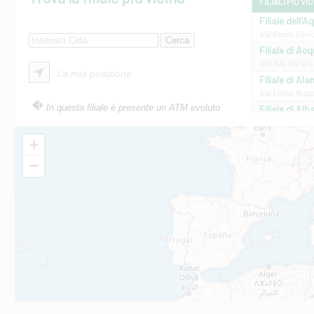
FILIALI PIÙ VI
Filiale dell'A
Via Beato Cesid
Filiale di Ac
VIA SALENTO 42
La mia posizione
Filiale di Ala
Via Errico Ruggi
In questa filiale è presente un ATM evoluto
Filiale di Al
Via Roma, 13 - 
Filiale di Al
+
VIA VITTORIO V
−
Filiale di Am
STATALE 18/17 
Filiale di An
C.SO VITTORIO 
Filiale di And
VIALE CRISPI 50
Filiale di Ars
Viale San Franc
Filiale di Asc
Via Napoli - As