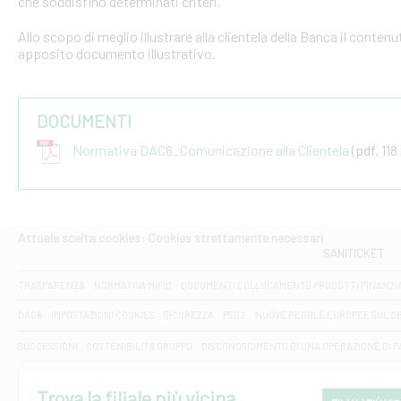
che soddisfino determinati criteri.
Allo scopo di meglio illustrare alla clientela della Banca il conten
apposito documento illustrativo.
DOCUMENTI
Normativa DAC6_Comunicazione alla Clientela
(pdf, 118
Attuale scelta cookies: Cookies strettamente necessari
SANITICKET
TRASPARENZA
NORMATIVA MIFID
DOCUMENTI COLLOCAMENTO PRODOTTI FINANZI
DAC6
IMPOSTAZIONI COOKIES
SICUREZZA
PSD2
NUOVE REGOLE EUROPEE SUL D
SUCCESSIONI
SOSTENIBILITA' GRUPPO
DISCONOSCIMENTO DI UNA OPERAZIONE DI 
Trova la filiale più vicina