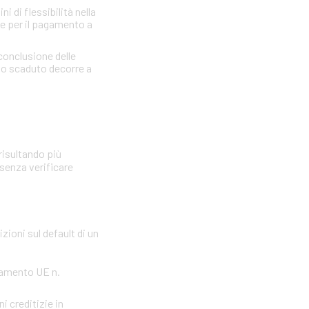
 di flessibilità nella
re per il pagamento a
 conclusione delle
llo scaduto decorre a
risultando più
 senza verificare
zioni sul default di un
olamento UE n.
i creditizie in