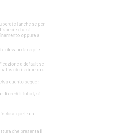
 superato (anche se per
ttispecie che si
nfinamento oppure a
te rilevano le regole
ficazione a default se
rmativa di riferimento.
precisa quanto segue:
i crediti futuri, si
(incluse quelle da
attura che presenta il