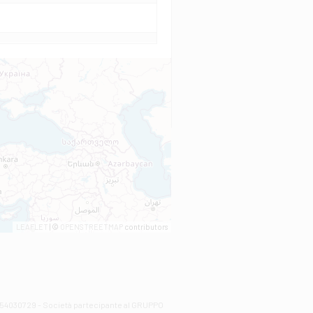
LEAFLET
| ©
OPENSTREETMAP
contributors
00254030729 - Società partecipante al GRUPPO