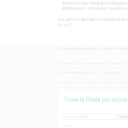
arretrato” che integrano il Regola
definiscono i criteri per fissare la 
Per ulteriori dettagli si rimanda al d
default
”.
Attuale scelta cookies: Cookies strett
CERCA
TRASPARENZA
NORMATIVA MIFID
DOCUMENTI 
DAC6
IMPOSTAZIONI COOKIES
SICUREZZA
PS
SUCCESSIONI
SOSTENIBILITA' GRUPPO
DISCON
Trova la filiale più vicina