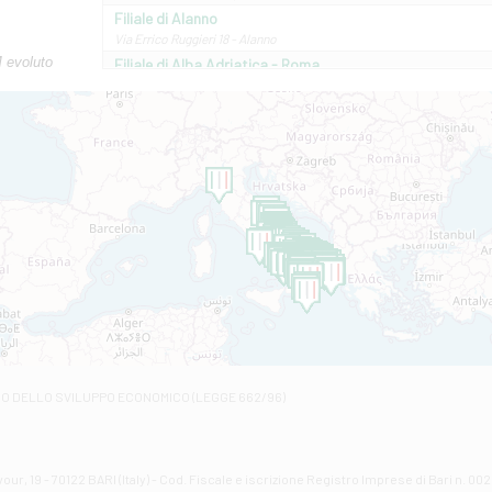
Filiale di Alanno
Via Errico Ruggieri 18 - Alanno
M evoluto
Filiale di Alba Adriatica - Roma
Via Roma, 13 - Alba Adriatica
Filiale di Altamura
VIA VITTORIO VENETO 79/81 A - Altamura
Filiale di Amantea
STATALE 18/17 - Amantea
Filiale di Andretta
C.SO VITTORIO VENETO 8 - Andretta
Filiale di Andria 1 - Crispi
VIALE CRISPI 50/A - Andria
Filiale di Arsita
Viale San Francesco 6/b - Arsita
Filiale di Ascoli Piceno
Via Napoli - Ascoli Piceno
Filiale di Atessa
RO DELLO SVILUPPO ECONOMICO (LEGGE 662/96)
Contrada Piana La Fara - Via per Piazzano snc - Atessa
Filiale di Atri - Corso Adriano
Corso Elio Adriano, 1 - Atri
Filiale di Avellino - Partenio
ur, 19 - 70122 BARI (Italy) - Cod. Fiscale e iscrizione Registro Imprese di Bari n. 