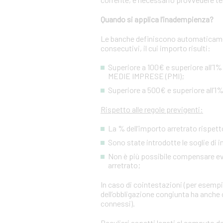
Quando si applica l’inadempienza?
Le banche definiscono automaticamen
consecutivi, il cui importo risulti:
Superiore a 100€ e superiore all’1%
MEDIE IMPRESE (PMI);
Superiore a 500€ e superiore all’1%
Rispetto alle regole previgenti:
La % dell’importo arretrato rispetto
Sono state introdotte le soglie di 
Non è più possibile compensare event
arretrato;
In caso di cointestazioni (per esempio
dell’obbligazione congiunta ha anche c
connessi).
Peculiari aspetti legati al computo de