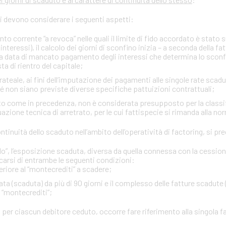
si devono considerare i seguenti aspetti:
onto corrente “a revoca” nelle quali il limite di fido accordato è stato
interessi), il calcolo dei giorni di sconfino inizia – a seconda della fa
rima data di mancato pagamento degli interessi che determina lo sco
ta di rientro del capitale;
ateale, ai fini dell’imputazione dei pagamenti alle singole rate scadu
ché non siano previste diverse specifiche pattuizioni contrattuali;
itto come in precedenza, non è considerata presupposto per la classi
zione tecnica di arretrato, per le cui fattispecie si rimanda alla no
 continuità dello scaduto nell’ambito dell’operatività di factoring, si 
”, l’esposizione scaduta, diversa da quella connessa con la cessione d
carsi di entrambe le seguenti condizioni:
eriore al “montecrediti” a scadere;
ta (scaduta) da più di 90 giorni e il complesso delle fatture scadute 
l “montecrediti”;
 per ciascun debitore ceduto, occorre fare riferimento alla singola f