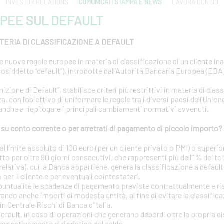
INVESTOR RELATIONS
COMUNICATI STAMPA E NEWS
LAVORA CON NOI
PEE SUL DEFAULT
ERIA DI CLASSIFICAZIONE A DEFAULT
le nuove regole europee in materia di classificazione di un cliente i
osiddetto “default”), introdotte dall’Autorità Bancaria Europea (EBA) 
ione di Default”, stabilisce criteri più restrittivi in materia di clas
a, con l’obiettivo di uniformare le regole tra i diversi paesi dell’Uni
 anche a riepilogare i principali cambiamenti normativi avvenuti.
u conto corrente o per arretrati di pagamento di piccolo importo?
 limite assoluto di 100 euro (per un cliente privato o PMI) o superior
tto per oltre 90 giorni consecutivi, che rappresenti più dell’1% del to
elativa), cui la Banca appartiene, genera la classificazione a default
o per il cliente e per eventuali cointestatari.
puntualità le scadenze di pagamento previste contrattualmente e risp
ando anche importi di modesta entità, al fine di evitare la classific
in Centrale Rischi di Banca d’Italia.
 default, in caso di operazioni che generano debordi oltre la propria d
mpestivamente al ripristino del saldo.