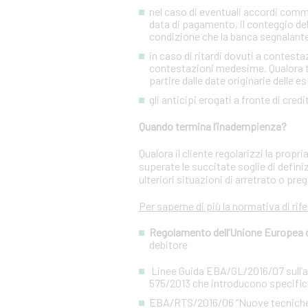
nel caso di eventuali accordi commer
data di pagamento, il conteggio del
condizione che la banca segnalant
in caso di ritardi dovuti a contesta
contestazioni medesime. Qualora tal
partire dalle date originarie delle e
gli anticipi erogati a fronte di cred
Quando termina l’inadempienza?
Qualora il cliente regolarizzi la prop
superate le succitate soglie di defini
ulteriori situazioni di arretrato o preg
Per saperne di più la normativa di rif
Regolamento dell’Unione Europea del
debitore
Linee Guida EBA/GL/2016/07 sull’app
575/2013 che introducono specifiche
EBA/RTS/2016/06 “Nuove tecniche di 