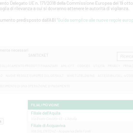
mento Delegato UE n. 171/2018 della Commissione Europea del 19 otto
soglia di rilevanza a cui si dovranno attenere le autorità di vigilanza.
ocumento predisposto dall’ABI “
Guida semplice alle nuove regole europ
amente necessari
SANITICKET
COLLOCAMENTO PRODOTTI FINANZIARI
AML-CFT
COOKIES
UTILITÀ
PRIVACY
PRIVA
D2
NUOVE REGOLE EUROPEE SUL DEFAULT
WHISTLEBLOWING
ACCESSIBILITA' L. 4/20
OSCIMENTO DI UNA OPERAZIONE DI PAGAMENTO
FILIALI PIÙ VICINE
Filiale dell'Aquila
Via Beato Cesidio 45 - L'Aquila
Filiale di Acquaviva
VIA SALENTO 42 - Acquaviva Delle Fonti