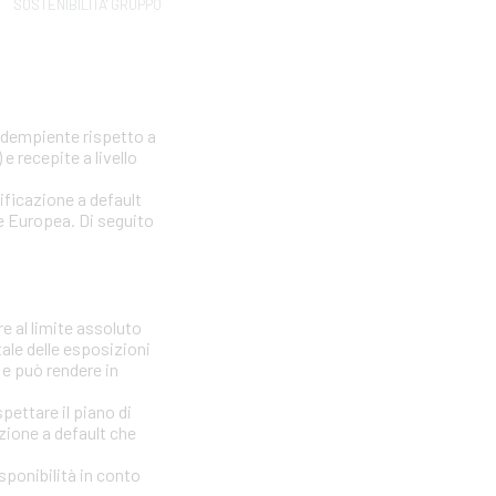
SOSTENIBILITA' GRUPPO
nadempiente rispetto a
e recepite a livello
sificazione a default
one Europea. Di seguito
e al limite assoluto
tale delle esposizioni
 e può rendere in
ettare il piano di
azione a default che
isponibilità in conto