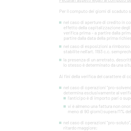
Per il computo dei giorni di scaduto 
nel caso di aperture di credito in c
effetto della capitalizzazione degli 
verifica prima – a partire dalla p
partire dalla data della prima richies
nel caso di esposizioni a rimborso r
stabilite nell’art. 1193 c.c. sempre
la presenza di un arretrato, descr
lo stesso è determinato da una situa
Ai fini della verifica del carattere di
nel caso di operazioni “pro-solvendo
determina esclusivamente al verifi
l’anticipo è di importo pari o sup
vi è almeno una fattura non onora
meno di 90 giorni) supera l’1% de
nel caso di operazioni “pro-soluto”,
ritardo maggiore;