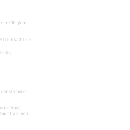
ltre 90 giorni
IVATI E PICCOLE E
PRESE;
con la linea in
ne a default
ault tra clienti