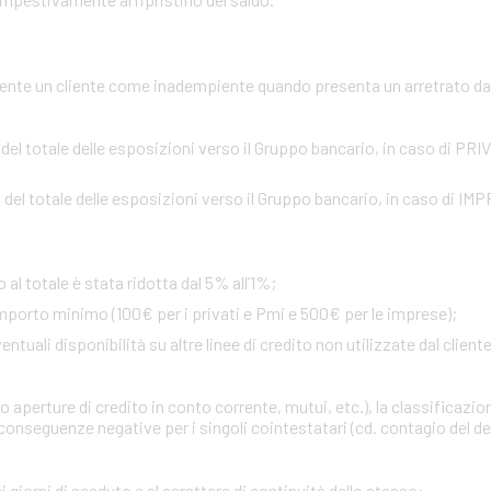
te un cliente come inadempiente quando presenta un arretrato da o
 del totale delle esposizioni verso il Gruppo bancario, in caso di PR
 del totale delle esposizioni verso il Gruppo bancario, in caso di IM
 al totale è stata ridotta dal 5% all’1%;
importo minimo (100€ per i privati e Pmi e 500€ per le imprese);
uali disponibilità su altre linee di credito non utilizzate dal cliente 
 aperture di credito in conto corrente, mutui, etc.), la classificazio
onseguenze negative per i singoli cointestatari (cd. contagio del def
i giorni di scaduto e al carattere di continuità dello stesso
: