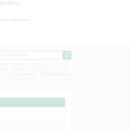
bre 2017 e
ee in materia di
CY APP
CONTATTACI
RECLAMI
ACF
FATCA
CERCA FILIALI
04
TRUFFE AGLI ANZIANI