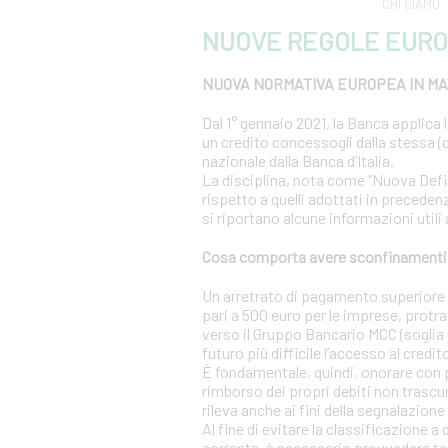
CHI SIAMO
NUOVE REGOLE EURO
NUOVA NORMATIVA EUROPEA IN MAT
Dal 1° gennaio 2021, la Banca applica 
un credito concessogli dalla stessa (c
nazionale dalla Banca d’Italia.
La disciplina, nota come “Nuova Definiz
rispetto a quelli adottati in precedenz
si riportano alcune informazioni utili
Cosa comporta avere sconfinamenti s
Un arretrato di pagamento superiore al
pari a 500 euro per le imprese, protra
verso il Gruppo Bancario MCC (soglia r
futuro più difficile l’accesso al credit
È fondamentale, quindi, onorare con 
rimborso dei propri debiti non trascur
rileva anche ai fini della segnalazione 
Al fine di evitare la classificazione a
corrente, è necessario provvedere te