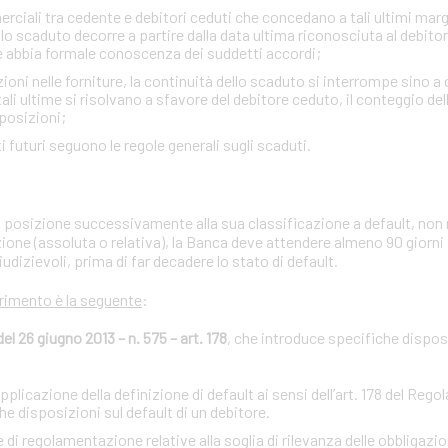
ciali tra cedente e debitori ceduti che concedano a tali ultimi margini
lo scaduto decorre a partire dalla data ultima riconosciuta al debito
e abbia formale conoscenza dei suddetti accordi;
zioni nelle forniture, la continuità dello scaduto si interrompe sino a
i ultime si risolvano a sfavore del debitore ceduto, il conteggio de
sposizioni;
iti futuri seguono le regole generali sugli scaduti.
ria posizione successivamente alla sua classificazione a default, non 
zione (assoluta o relativa), la Banca deve attendere almeno 90 giorni
iudizievoli, prima di far decadere lo stato di default.
erimento è la seguente
:
 26 giugno 2013 – n. 575 – art. 178
, che introduce specifiche disposi
licazione della definizione di default ai sensi dell’art. 178 del Reg
 disposizioni sul default di un debitore.
regolamentazione relative alla soglia di rilevanza delle obbligazion