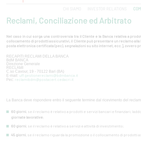
CHI SIAMO
INVESTOR RELATIONS
COM
Reclami, Conciliazione ed Arbitrato
Nel caso in cui sorga una controversia tra il Cliente e la Banca relativa a prodot
collocamento di prodotti assicurativi, il Cliente può presentare un reclamo all
posta elettronica certificata (pec), segnalazioni su sito internet, ecc.], ovvero pr
RECAPITI RECLAMI DELLA BANCA
BdM BANCA
Direzione Generale
RECLAMI
C.so Cavour, 19 - 70122 Bari (BA)
uff.gestionereclami@bdmbanca.it
E-mail:
reclamibdm@postacert.cedacri.it
Pec:
La Banca deve rispondere entro il seguente termine dal ricevimento del reclam
60 giorni
, se il reclamo è relativo a prodotti e servizi bancari e finanziari; lad
giornate lavorative
;
60 giorni
, se il reclamo è relativo a servizi e attività di investimento;
45 giorni
, se il reclamo riguarda la promozione o il collocamento di prodotti a