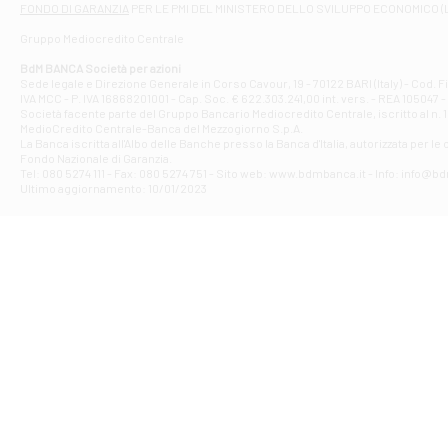
FONDO DI GARANZIA
PER LE PMI DEL MINISTERO DELLO SVILUPPO ECONOMICO (
Contrada Piana 
Gruppo Mediocredito Centrale
Filiale di At
Corso Elio Adria
BdM BANCA Società per azioni
Filiale di Ave
Sede legale e Direzione Generale in Corso Cavour, 19 - 70122 BARI (Italy) - Cod.
IVA MCC - P. IVA 16868201001 - Cap. Soc. € 622.303.241,00 int. vers. - REA 105047 -
VIA PARTENIO 4
Società facente parte del Gruppo Bancario Mediocredito Centrale, iscritto al n. 10
Filiale di Av
MedioCredito Centrale-Banca del Mezzogiorno S.p.A.
La Banca iscritta all'Albo delle Banche presso la Banca d'ltalia, autorizzata per le
VIA F. SAPORITO
Fondo Nazionale di Garanzia.
Filiale di Av
Tel: 080 5274 111 - Fax: 080 5274 751 - Sito web: www.bdmbanca.it - Info: info@b
Piazza Torlonia
Ultimo aggiornamento: 10/01/2023
Filiale di Avi
PIAZZA E. GIAN
Filiale di Bai
VIA G. LIPPIELL
Filiale di Bar
CORSO VITTORIO
Filiale di Ba
VIALE PAPA GIOV
Filiale di Bar
VIA LEMBO 36 C
Filiale di Ba
VIA AMENDOLA 1