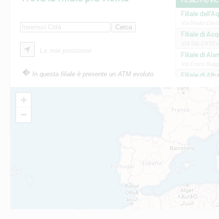
FILIALI PIÙ VI
Filiale dell'A
Via Beato Cesid
Filiale di Ac
VIA SALENTO 42
La mia posizione
Filiale di Ala
Via Errico Ruggi
In questa filiale è presente un ATM evoluto
Filiale di Al
Via Roma, 13 - 
Filiale di Al
+
VIA VITTORIO V
−
Filiale di Am
STATALE 18/17 
Filiale di An
C.SO VITTORIO 
Filiale di And
VIALE CRISPI 50
Filiale di Ars
Viale San Franc
Filiale di Asc
Via Napoli - As
Filiale di At