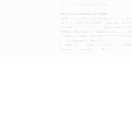
Gruppo Mediocredito Centrale
BdM BANCA Società per azioni
Sede legale e Direzione Generale in Corso Cavo
IVA MCC - P. IVA 16868201001 - Cap. Soc. € 622.3
Società facente parte del Gruppo Bancario Medio
MedioCredito Centrale-Banca del Mezzogiorno
La Banca iscritta all'Albo delle Banche presso l
Fondo Nazionale di Garanzia.
Tel: 080 5274 111 - Fax: 080 5274 751 - Sito w
Ultimo aggiornamento: 10/01/2023