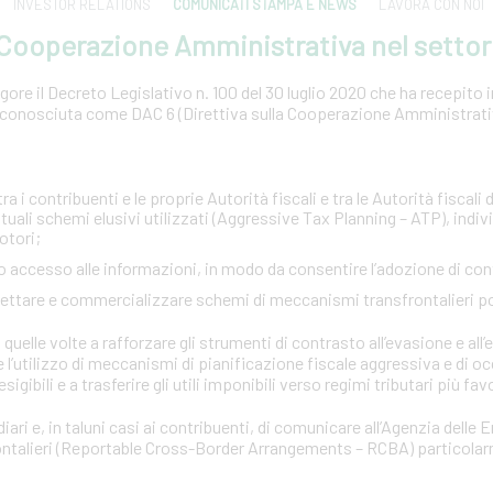
INVESTOR RELATIONS
COMUNICATI STAMPA E NEWS
LAVORA CON NOI
a Cooperazione Amministrativa nel settor
ore il Decreto Legislativo n. 100 del 30 luglio 2020 che ha recepito in 
conosciuta come DAC 6 (Direttiva sulla Cooperazione Amministrativa
:
a i contribuenti e le proprie Autorità fiscali e tra le Autorità fiscali d
tuali schemi elusivi utilizzati (Aggressive Tax Planning – ATP), indi
otori;
pido accesso alle informazioni, in modo da consentire l’adozione di co
ogettare e commercializzare schemi di meccanismi transfrontalieri p
quelle volte a rafforzare gli strumenti di contrasto all’evasione e all’e
e l’utilizzo di meccanismi di pianificazione fiscale aggressiva e di o
esigibili e a trasferire gli utili imponibili verso regimi tributari più fav
iari e, in taluni casi ai contribuenti, di comunicare all’Agenzia delle 
rontalieri (Reportable Cross-Border Arrangements – RCBA) particola