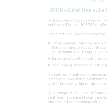
CHI SIAMO
DAC6 – Direttiva sull
In data 26 agosto 2020 è entrato in vig
dell’Unione Europea 2018/822 meglio 
Tale direttiva si pone come obiettivi
il miglioramento della trasparenza tr
fine di renderle consapevoli di even
che ne fanno uso e i soggetti prom
fornire alle Autorità fiscali un ra
dissuadere gli intermediari dal pr
Pertanto la normativa si inserisce tra 
particolare, quelli mirati a combatter
attivi, finalizzati a ridurre le imposte 
A tale scopo, è richiesto agli intermed
relative a meccanismi fiscali transf
che soddisfino determinati criteri.