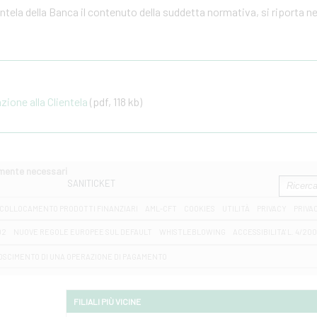
ientela della Banca il contenuto della suddetta normativa, si riporta n
one alla Clientela
(pdf, 118 kb)
amente necessari
SANITICKET
COLLOCAMENTO PRODOTTI FINANZIARI
AML-CFT
COOKIES
UTILITÀ
PRIVACY
PRIVA
D2
NUOVE REGOLE EUROPEE SUL DEFAULT
WHISTLEBLOWING
ACCESSIBILITA' L. 4/20
OSCIMENTO DI UNA OPERAZIONE DI PAGAMENTO
FILIALI PIÙ VICINE