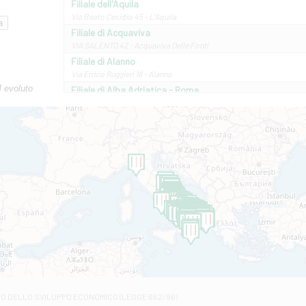
Filiale dell'Aquila
Via Beato Cesidio 45 - L'Aquila
Filiale di Acquaviva
VIA SALENTO 42 - Acquaviva Delle Fonti
Filiale di Alanno
Via Errico Ruggieri 18 - Alanno
M evoluto
Filiale di Alba Adriatica - Roma
Via Roma, 13 - Alba Adriatica
Filiale di Altamura
VIA VITTORIO VENETO 79/81 A - Altamura
Filiale di Amantea
STATALE 18/17 - Amantea
Filiale di Andretta
C.SO VITTORIO VENETO 8 - Andretta
Filiale di Andria 1 - Crispi
VIALE CRISPI 50/A - Andria
Filiale di Arsita
Viale San Francesco 6/b - Arsita
Filiale di Ascoli Piceno
Via Napoli - Ascoli Piceno
Filiale di Atessa
RO DELLO SVILUPPO ECONOMICO (LEGGE 662/96)
Contrada Piana La Fara - Via per Piazzano snc - Atessa