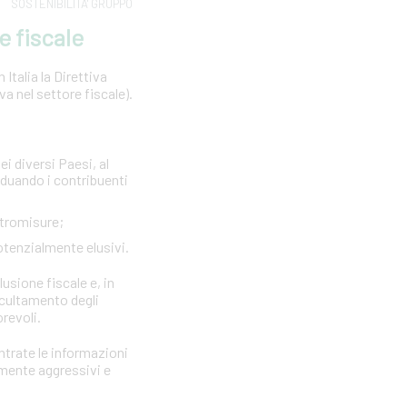
SOSTENIBILITA' GRUPPO
e fiscale
Italia la Direttiva
 nel settore fiscale).
ei diversi Paesi, al
viduando i contribuenti
ntromisure;
otenzialmente elusivi.
lusione fiscale e, in
ccultamento degli
orevoli.
Entrate le informazioni
rmente aggressivi e