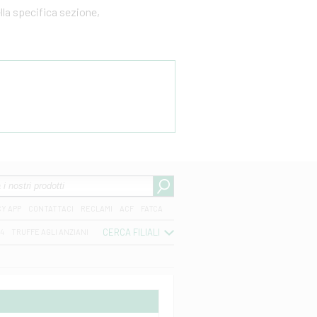
ella specifica sezione,
CY APP
CONTATTACI
RECLAMI
ACF
FATCA
CERCA FILIALI
04
TRUFFE AGLI ANZIANI