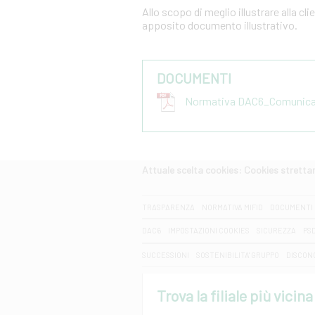
Allo scopo di meglio illustrare alla cl
apposito documento illustrativo.
DOCUMENTI
Normativa DAC6_Comunicazi
Attuale scelta cookies: Cookies strett
CERCA
TRASPARENZA
NORMATIVA MIFID
DOCUMENTI 
DAC6
IMPOSTAZIONI COOKIES
SICUREZZA
PS
SUCCESSIONI
SOSTENIBILITA' GRUPPO
DISCON
Trova la filiale più vicina