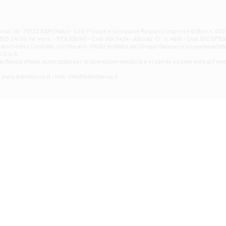
Filiale di Atri - Corso Adriano
Corso Elio Adriano, 1 - Atri
Filiale di Avellino - Partenio
ur, 19 - 70122 BARI (Italy) - Cod. Fiscale e iscrizione Registro Imprese di Bari n. 
03.241,00 int. vers. - REA 105047 - Cod. ABI 5424 - Albo Az. Cr. n. 4616 - Cod. BIC BPB
VIA PARTENIO 48 - Avellino
credito Centrale, iscritto al n. 10680 dell'Albo dei Gruppi Bancari e soggetta all'att
Filiale di Aversa
 S.p.A.
a Banca d'ltalia, autorizzata per le operazioni valutarie e in cambi ed aderente al Fond
VIA F. SAPORITO, 27/A - Aversa
Filiale di Avezzano - Piazza Torlonia
eb: www.bdmbanca.it - Info: info@bdmbanca.it
Piazza Torlonia - Avezzano
Filiale di Avigliano
PIAZZA E. GIANTURCO 49 - Avigliano
Filiale di Baiano
VIA G. LIPPIELLO 33 - Baiano
Filiale di Bari - Corso Vittorio Emanuele II
CORSO VITTORIO EMANUELE II, 86 - Bari
Filiale di Bari 10 - Papa Giovanni
VIALE PAPA GIOVANNI XXIII 131 - Bari
Filiale di Bari 11 - Lembo
VIA LEMBO 36 C/H - Bari
Filiale di Bari 2 - Amendola
VIA AMENDOLA 193/A - Bari
Filiale di Bari 4 - Poggiofranco