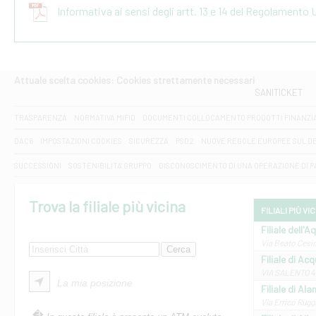
Informativa ai sensi degli artt. 13 e 14 del Regolamento
Attuale scelta cookies: Cookies strettamente necessari
SANITICKET
TRASPARENZA
NORMATIVA MIFID
DOCUMENTI COLLOCAMENTO PRODOTTI FINANZI
DAC6
IMPOSTAZIONI COOKIES
SICUREZZA
PSD2
NUOVE REGOLE EUROPEE SUL D
SUCCESSIONI
SOSTENIBILITA' GRUPPO
DISCONOSCIMENTO DI UNA OPERAZIONE DI 
Trova la filiale più vicina
FILIALI PIÙ VI
Filiale dell'A
Via Beato Cesid
Filiale di Ac
VIA SALENTO 42
La mia posizione
Filiale di Ala
Via Errico Ruggi