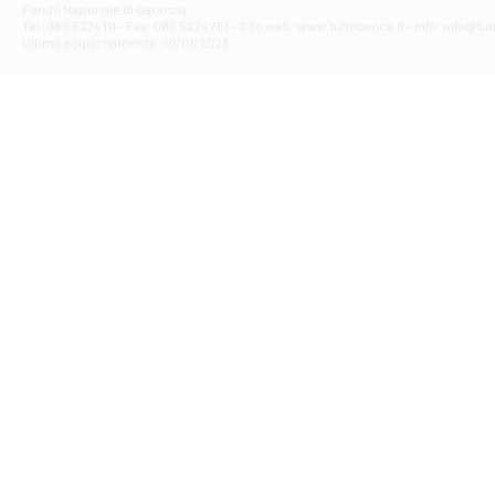
Fondo Nazionale di Garanzia.
Filiale di Av
Tel: 080 5274 111 - Fax: 080 5274 751 - Sito web: www.bdmbanca.it - Info: info@b
Piazza Torlonia
Ultimo aggiornamento: 10/01/2023
Filiale di Avi
PIAZZA E. GIAN
Filiale di Bai
VIA G. LIPPIELL
Filiale di Bar
CORSO VITTORIO
Filiale di Ba
VIALE PAPA GIOV
Filiale di Bar
VIA LEMBO 36 C
Filiale di Ba
VIA AMENDOLA 1
Filiale di Ba
VIA FAVIA 3 - Ba
Filiale di Bar
VIALE JAPIGIA 1
Filiale di Bar
STRADA PALUMBO
Filiale di Bar