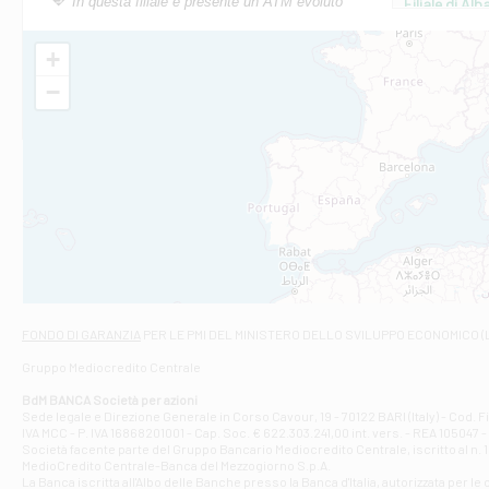
In questa filiale è presente un ATM evoluto
Filiale di Al
Via Roma, 13 - 
Filiale di Al
+
VIA VITTORIO V
−
Filiale di Am
STATALE 18/17 
Filiale di An
C.SO VITTORIO 
Filiale di And
VIALE CRISPI 50
Filiale di Ars
Viale San Franc
Filiale di Asc
Via Napoli - As
Filiale di At
FONDO DI GARANZIA
PER LE PMI DEL MINISTERO DELLO SVILUPPO ECONOMICO (
Contrada Piana 
Gruppo Mediocredito Centrale
Filiale di At
Corso Elio Adria
BdM BANCA Società per azioni
Filiale di Ave
Sede legale e Direzione Generale in Corso Cavour, 19 - 70122 BARI (Italy) - Cod.
IVA MCC - P. IVA 16868201001 - Cap. Soc. € 622.303.241,00 int. vers. - REA 105047 -
VIA PARTENIO 4
Società facente parte del Gruppo Bancario Mediocredito Centrale, iscritto al n. 10
Filiale di Av
MedioCredito Centrale-Banca del Mezzogiorno S.p.A.
La Banca iscritta all'Albo delle Banche presso la Banca d'ltalia, autorizzata per le
VIA F. SAPORITO