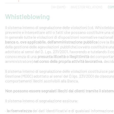
CHI SIAMO
INVESTOR RELATIONS
COM
Whistleblowing
Il sistema interno di segnalazione delle violazioni (cd. Whistlebl
prevenire e intercettare atti o fatti che possano costituire una vi
in generale tutte le violazioni di disposizioni normative nazional
banca o, ove applicabile, dell’amministrazione pubblica
(ove la B
della gestione delle agevolazioni pubbliche) ovvero costituire un
adottato ai sensi del D. Lgs. 231/2001, favorendo e tutelando i
conoscenza di una
presunta illiceità o illegittimità
del comportam
amministratore)
nel corso della propria attività lavorativa
, decida
Il sistema interno di segnalazione delle violazioni costituisce pa
Gestione (MOGC) adottato ai sensi del D.lgs. 231/2001 da ciascuna
comportamenti illeciti ascrivibili alla Banca.
Non possono essere segnalati illeciti dai clienti tramite il siste
Il sistema interno di segnalazione assicura:
·
la riservatezza
dei dati identificativi e di qualsiasi informazione