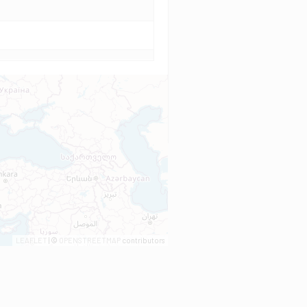
LEAFLET
| ©
OPENSTREETMAP
contributors