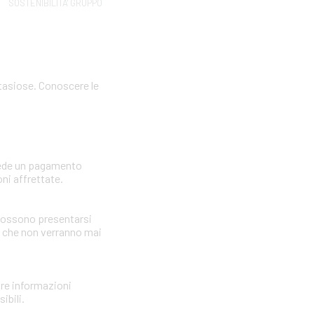
SOSTENIBILITA' GRUPPO
ntasiose. Conoscere le
hiede un pagamento
ni affrettate.
i possono presentarsi
i che non verranno mai
nire informazioni
ibili.