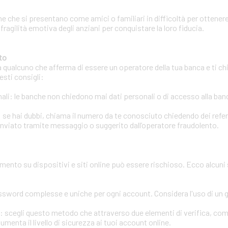
e che si presentano come amici o familiari in difficoltà per ottenere
 fragilità emotiva degli anziani per conquistare la loro fiducia.
to
a qualcuno che afferma di essere un operatore della tua banca e ti chi
esti consigli:
li: le banche non chiedono mai dati personali o di accesso alla banca
 se hai dubbi, chiama il numero da te conosciuto chiedendo dei refere
inviato tramite messaggio o suggerito dall’operatore fraudolento.
amento su dispositivi e siti online può essere rischioso. Ecco alcuni
assword complesse e uniche per ogni account. Considera l'uso di un
ri: scegli questo metodo che attraverso due elementi di verifica, co
enta il livello di sicurezza ai tuoi account online.