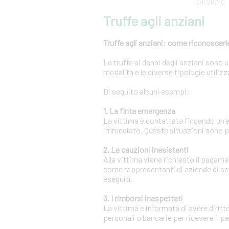
CHI SIAMO
Truffe agli anziani
Truffe agli anziani: come riconoscerle
Le truffe ai danni degli anziani sono
modalità e le diverse tipologie utili
Di seguito alcuni esempi:
1. La finta emergenza
La vittima è contattata fingendo un
immediato. Queste situazioni sono pr
2. Le cauzioni inesistenti
Alla vittima viene richiesto il pagam
come rappresentanti di aziende di se
eseguiti.
3. I rimborsi inaspettati
La vittima è informata di avere diritt
personali o bancarie per ricevere il 