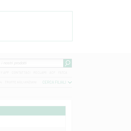
CY APP
CONTATTACI
RECLAMI
ACF
FATCA
CERCA FILIALI
04
TRUFFE AGLI ANZIANI