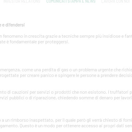
INVESTOR RELATIONS
COMUNICATI STAMPA E NEWS
LAVORA CON NOI
 e difendersi
 un fenomeno in crescita grazie a tecniche sempre più insidiose e fa
zzate è fondamentale per proteggersi.
'emergenza, come una perdita di gas o un problema urgente che ric
ogettate per creare panico e spingere le persone a prendere decisio
ento di cauzioni per servizi o prodotti che non esistono. I truffator
rvizi pubblici o di riparazione, chiedendo somme di denaro per lavor
o a un rimborso inaspettato, per il quale però gli verrà chiesto di for
pagamento. Questo è un modo per ottenere accesso ai propri dati sens