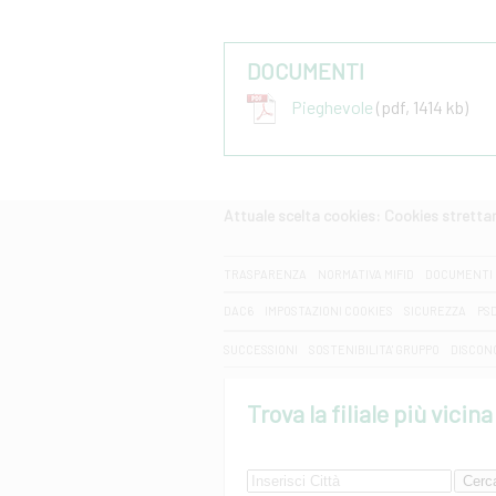
DOCUMENTI
Pieghevole
(pdf, 1414 kb)
Attuale scelta cookies: Cookies strett
CERCA
TRASPARENZA
NORMATIVA MIFID
DOCUMENTI 
DAC6
IMPOSTAZIONI COOKIES
SICUREZZA
PS
SUCCESSIONI
SOSTENIBILITA' GRUPPO
DISCON
Trova la filiale più vicina