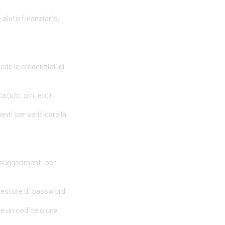
 aiuto finanziario,
ede le credenziali di
 (c/c, pin, etc)
nti per verificare la
 suggerimenti per
 gestore di password
me un codice o una