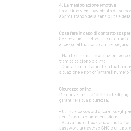
4. La manipolazione emotiva
La vittima viene avvicinata da person
approfittando della sensibilità e della
Cosa fare in caso di contatto sospet
Se ricevi una telefonata o un’e-mail d
accesso al tuo conto online, segui qu
- Non fornire mai informazioni persona
tramite telefono o e-mail.
- Contatta direttamente la tua banca:
situazione e non chiamare il numero 
Sicurezza online
Memorizzare i dati delle carte di pag
garantire la tua sicurezza:
- Utilizza password sicure: scegli p
per aiutarti a mantenerle sicure.
- Attiva l'autenticazione a due fatto
password attraverso SMS o un’app, aum