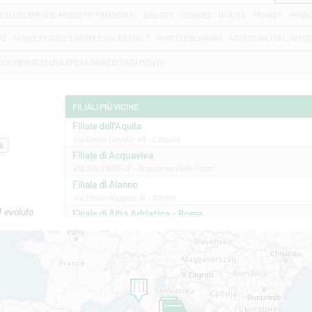
COLLOCAMENTO PRODOTTI FINANZIARI
AML-CFT
COOKIES
UTILITÀ
PRIVACY
PRIVA
D2
NUOVE REGOLE EUROPEE SUL DEFAULT
WHISTLEBLOWING
ACCESSIBILITA' L. 4/20
OSCIMENTO DI UNA OPERAZIONE DI PAGAMENTO
FILIALI PIÙ VICINE
Filiale dell'Aquila
Via Beato Cesidio 45 - L'Aquila
Filiale di Acquaviva
VIA SALENTO 42 - Acquaviva Delle Fonti
Filiale di Alanno
Via Errico Ruggieri 18 - Alanno
M evoluto
Filiale di Alba Adriatica - Roma
Via Roma, 13 - Alba Adriatica
Filiale di Altamura
VIA VITTORIO VENETO 79/81 A - Altamura
Filiale di Amantea
STATALE 18/17 - Amantea
Filiale di Andretta