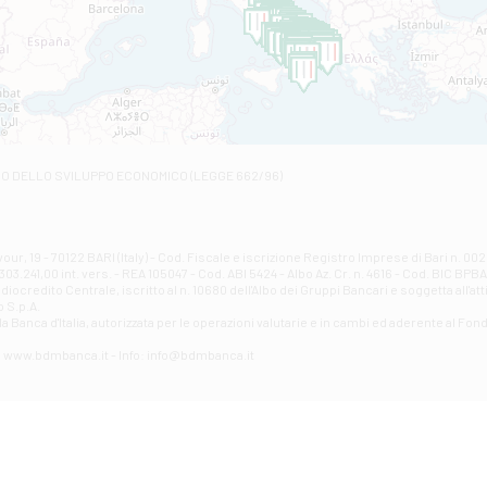
C.SO VITTORIO VENETO 8 - Andretta
Filiale di Andria 1 - Crispi
VIALE CRISPI 50/A - Andria
Filiale di Arsita
Viale San Francesco 6/b - Arsita
Filiale di Ascoli Piceno
Via Napoli - Ascoli Piceno
Filiale di Atessa
RO DELLO SVILUPPO ECONOMICO (LEGGE 662/96)
Contrada Piana La Fara - Via per Piazzano snc - Atessa
Filiale di Atri - Corso Adriano
Corso Elio Adriano, 1 - Atri
Filiale di Avellino - Partenio
ur, 19 - 70122 BARI (Italy) - Cod. Fiscale e iscrizione Registro Imprese di Bari n. 
03.241,00 int. vers. - REA 105047 - Cod. ABI 5424 - Albo Az. Cr. n. 4616 - Cod. BIC BPB
VIA PARTENIO 48 - Avellino
credito Centrale, iscritto al n. 10680 dell'Albo dei Gruppi Bancari e soggetta all'att
Filiale di Aversa
 S.p.A.
a Banca d'ltalia, autorizzata per le operazioni valutarie e in cambi ed aderente al Fond
VIA F. SAPORITO, 27/A - Aversa
Filiale di Avezzano - Piazza Torlonia
eb: www.bdmbanca.it - Info: info@bdmbanca.it
Piazza Torlonia - Avezzano
Filiale di Avigliano
PIAZZA E. GIANTURCO 49 - Avigliano
Filiale di Baiano
VIA G. LIPPIELLO 33 - Baiano
Filiale di Bari - Corso Vittorio Emanuele II