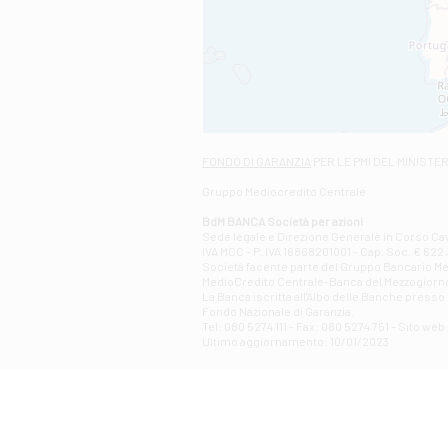
FONDO DI GARANZIA
PER LE PMI DEL MINISTE
Gruppo Mediocredito Centrale
BdM BANCA Società per azioni
Sede legale e Direzione Generale in Corso Cavo
IVA MCC - P. IVA 16868201001 - Cap. Soc. € 622.3
Società facente parte del Gruppo Bancario Medio
MedioCredito Centrale-Banca del Mezzogiorno
La Banca iscritta all'Albo delle Banche presso l
Fondo Nazionale di Garanzia.
Tel: 080 5274 111 - Fax: 080 5274 751 - Sito w
Ultimo aggiornamento: 10/01/2023