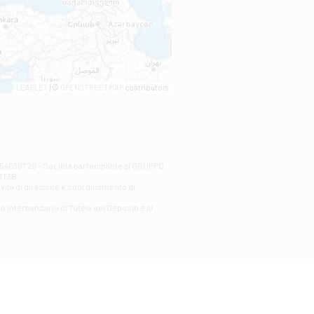
LEAFLET
| ©
OPENSTREETMAP
contributors
00254030729 - Società partecipante al GRUPPO
AlT3B.
ività di direzione e coordinamento di
o Interbancario di Tutela dei Depositi e al