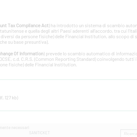
unt Tax Compliance Act
) ha introdotto un sistema di scambio auto
tunitense e quella degli altri Paesi aderenti all’accordo, tra cui l’Ital
 diversi da persone fisiche) delle Financial Institution, allo scopo di 
che su base presuntiva).
hange Of Information
) prevede lo scambio automatico di informazion
OCSE, c.d. C.R.S. (Common Reporting Standard) coinvolgendo tutti i 
one fisiche) delle Financial Institution.
f, 127 kb)
amente necessari
SANITICKET