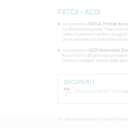
FATCA - AEOI
La normativa
FATCA
(
Foreign Acco
tra l’Amministrazione Finanziaria Sta
i clienti (persone fisiche e soggetti
che è considerata statunitense (an
La normativa
AEOI
(
Automatic Exc
Autorità Fiscali secondo standard 
fisiche e soggetti diversi dalle pers
DOCUMENTI
Normativa FATCA - AEOI
(pd
Attuale scelta cookies: Cookies strett
CERCA