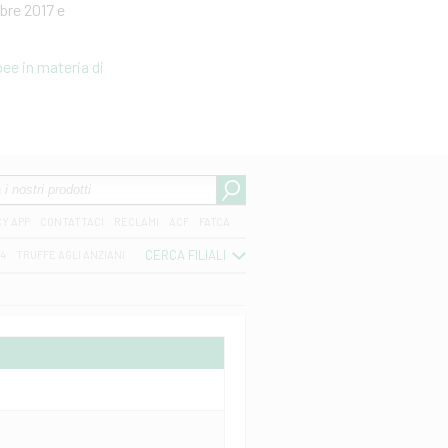
bre 2017 e
ee in materia di
CY APP
CONTATTACI
RECLAMI
ACF
FATCA
CERCA FILIALI
04
TRUFFE AGLI ANZIANI