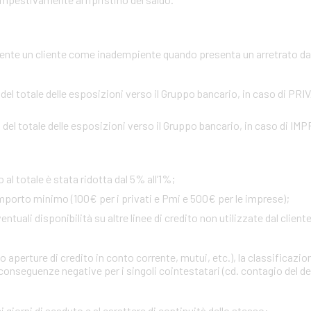
te un cliente come inadempiente quando presenta un arretrato da o
 del totale delle esposizioni verso il Gruppo bancario, in caso di PR
 del totale delle esposizioni verso il Gruppo bancario, in caso di IM
 al totale è stata ridotta dal 5% all’1%;
importo minimo (100€ per i privati e Pmi e 500€ per le imprese);
uali disponibilità su altre linee di credito non utilizzate dal cliente 
 aperture di credito in conto corrente, mutui, etc.), la classificazio
onseguenze negative per i singoli cointestatari (cd. contagio del def
i giorni di scaduto e al carattere di continuità dello stesso
: