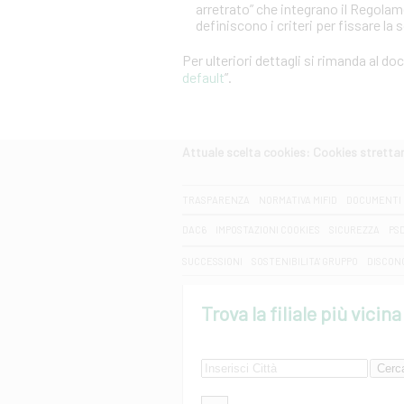
arretrato” che integrano il Regola
definiscono i criteri per fissare la 
Per ulteriori dettagli si rimanda al d
default
”.
Attuale scelta cookies: Cookies strett
CERCA
TRASPARENZA
NORMATIVA MIFID
DOCUMENTI 
DAC6
IMPOSTAZIONI COOKIES
SICUREZZA
PS
SUCCESSIONI
SOSTENIBILITA' GRUPPO
DISCON
Trova la filiale più vicina