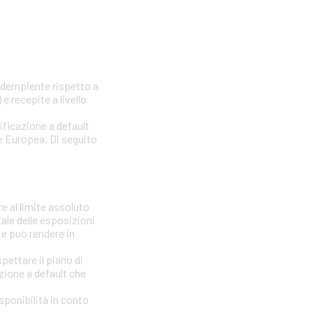
nadempiente rispetto a
e recepite a livello
sificazione a default
one Europea. Di seguito
e al limite assoluto
tale delle esposizioni
 e può rendere in
ettare il piano di
azione a default che
isponibilità in conto