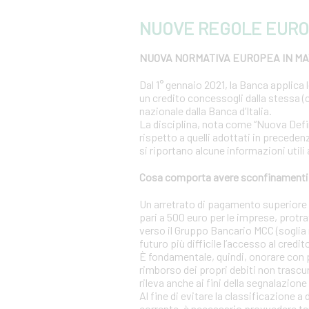
NUOVE REGOLE EURO
NUOVA NORMATIVA EUROPEA IN MAT
Dal 1° gennaio 2021, la Banca applica 
un credito concessogli dalla stessa (c
nazionale dalla Banca d’Italia.
La disciplina, nota come “Nuova Definiz
rispetto a quelli adottati in precedenz
si riportano alcune informazioni utili
Cosa comporta avere sconfinamenti s
Un arretrato di pagamento superiore al
pari a 500 euro per le imprese, protra
verso il Gruppo Bancario MCC (soglia r
futuro più difficile l’accesso al credit
È fondamentale, quindi, onorare con 
rimborso dei propri debiti non trascur
rileva anche ai fini della segnalazione 
Al fine di evitare la classificazione a
corrente, è necessario provvedere te