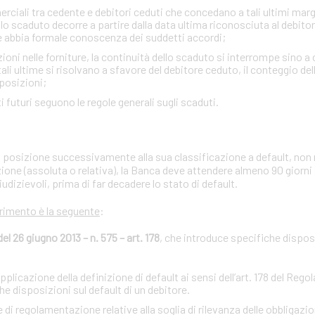
ciali tra cedente e debitori ceduti che concedano a tali ultimi margini
lo scaduto decorre a partire dalla data ultima riconosciuta al debito
e abbia formale conoscenza dei suddetti accordi;
zioni nelle forniture, la continuità dello scaduto si interrompe sino a
i ultime si risolvano a sfavore del debitore ceduto, il conteggio de
sposizioni;
iti futuri seguono le regole generali sugli scaduti.
ria posizione successivamente alla sua classificazione a default, non 
zione (assoluta o relativa), la Banca deve attendere almeno 90 giorni
iudizievoli, prima di far decadere lo stato di default.
erimento è la seguente
:
 26 giugno 2013 – n. 575 – art. 178
, che introduce specifiche disposi
licazione della definizione di default ai sensi dell’art. 178 del Reg
 disposizioni sul default di un debitore.
regolamentazione relative alla soglia di rilevanza delle obbligazion