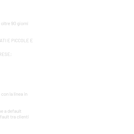
ltre 90 giorni
IVATI E PICCOLE E
PRESE;
con la linea in
ne a default
ault tra clienti