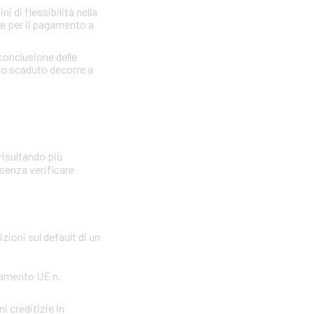
 di flessibilità nella
re per il pagamento a
 conclusione delle
llo scaduto decorre a
risultando più
 senza verificare
zioni sul default di un
olamento UE n.
i creditizie in