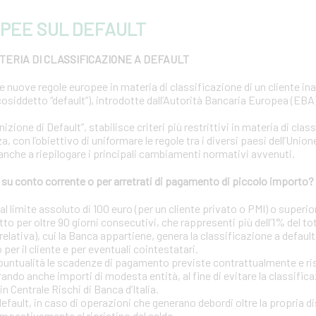
PEE SUL DEFAULT
ERIA DI CLASSIFICAZIONE A DEFAULT
le nuove regole europee in materia di classificazione di un cliente i
osiddetto “default”), introdotte dall’Autorità Bancaria Europea (EBA) 
ione di Default”, stabilisce criteri più restrittivi in materia di clas
a, con l’obiettivo di uniformare le regole tra i diversi paesi dell’Uni
 anche a riepilogare i principali cambiamenti normativi avvenuti.
u conto corrente o per arretrati di pagamento di piccolo importo?
 limite assoluto di 100 euro (per un cliente privato o PMI) o superior
tto per oltre 90 giorni consecutivi, che rappresenti più dell’1% del to
elativa), cui la Banca appartiene, genera la classificazione a default
o per il cliente e per eventuali cointestatari.
puntualità le scadenze di pagamento previste contrattualmente e risp
ando anche importi di modesta entità, al fine di evitare la classific
in Centrale Rischi di Banca d’Italia.
 default, in caso di operazioni che generano debordi oltre la propria d
mpestivamente al ripristino del saldo.