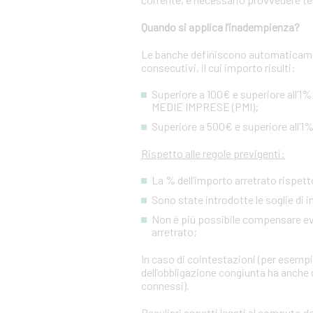
Quando si applica l’inadempienza?
Le banche definiscono automaticamen
consecutivi, il cui importo risulti:
Superiore a 100€ e superiore all’1%
MEDIE IMPRESE (PMI);
Superiore a 500€ e superiore all’1%
Rispetto alle regole previgenti:
La % dell’importo arretrato rispetto
Sono state introdotte le soglie di 
Non è più possibile compensare event
arretrato;
In caso di cointestazioni (per esempio
dell’obbligazione congiunta ha anche c
connessi).
Peculiari aspetti legati al computo de