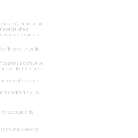
 superato (anche se per
ttispecie che si
nfinamento oppure a
te rilevano le regole
ficazione a default se
rmativa di riferimento.
precisa quanto segue:
i crediti futuri, si
(incluse quelle da
attura che presenta il