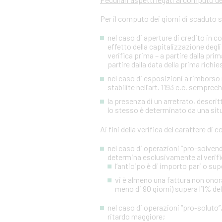
Per il computo dei giorni di scaduto 
nel caso di aperture di credito in c
effetto della capitalizzazione degli 
verifica prima – a partire dalla p
partire dalla data della prima richies
nel caso di esposizioni a rimborso r
stabilite nell’art. 1193 c.c. sempre
la presenza di un arretrato, descr
lo stesso è determinato da una situa
Ai fini della verifica del carattere di
nel caso di operazioni “pro-solvendo
determina esclusivamente al verifi
l’anticipo è di importo pari o sup
vi è almeno una fattura non onora
meno di 90 giorni) supera l’1% de
nel caso di operazioni “pro-soluto”,
ritardo maggiore;