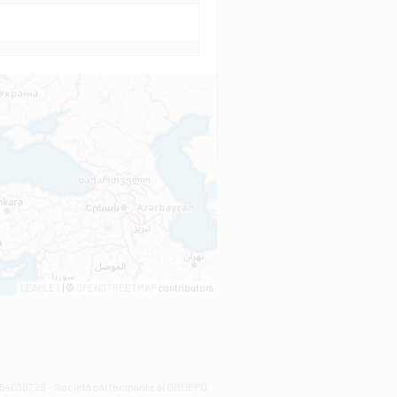
LEAFLET
| ©
OPENSTREETMAP
contributors
00254030729 - Società partecipante al GRUPPO