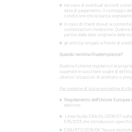
nel caso di eventuali accordi commer
data di pagamento, il conteggio del
condizione che la banca segnalant
in caso di ritardi dovuti a contesta
contestazioni medesime. Qualora tal
partire dalle date originarie delle e
gli anticipi erogati a fronte di cred
Quando termina l’inadempienza?
Qualora il cliente regolarizzi la prop
superate le succitate soglie di defini
ulteriori situazioni di arretrato o preg
Per saperne di più la normativa di rif
Regolamento dell’Unione Europea del
debitore
Linee Guida EBA/GL/2016/07 sull’app
575/2013 che introducono specifiche
EBA/RTS/2016/06 “Nuove tecniche di 