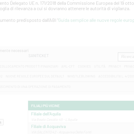
mento Delegato UE n. 171/2018 della Commissione Europea del 19 otto
soglia di rilevanza a cui si dovranno attenere le autorità di vigilanza.
ocumento predisposto dall’ABI “
Guida semplice alle nuove regole europ
amente necessari
SANITICKET
COLLOCAMENTO PRODOTTI FINANZIARI
AML-CFT
COOKIES
UTILITÀ
PRIVACY
PRIVA
D2
NUOVE REGOLE EUROPEE SUL DEFAULT
WHISTLEBLOWING
ACCESSIBILITA' L. 4/20
OSCIMENTO DI UNA OPERAZIONE DI PAGAMENTO
FILIALI PIÙ VICINE
Filiale dell'Aquila
Via Beato Cesidio 45 - L'Aquila
Filiale di Acquaviva
VIA SALENTO 42 - Acquaviva Delle Fonti