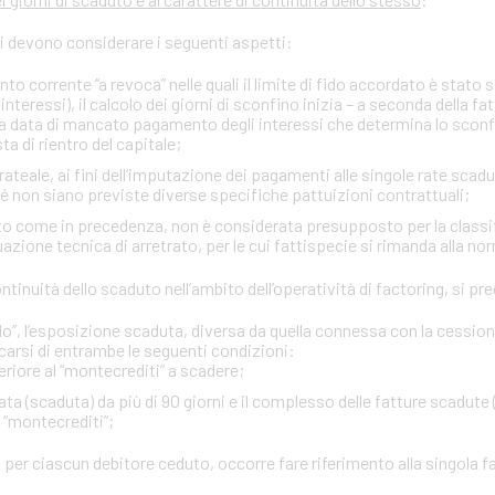
si devono considerare i seguenti aspetti:
onto corrente “a revoca” nelle quali il limite di fido accordato è stato
interessi), il calcolo dei giorni di sconfino inizia – a seconda della fa
rima data di mancato pagamento degli interessi che determina lo sco
ta di rientro del capitale;
ateale, ai fini dell’imputazione dei pagamenti alle singole rate scadu
ché non siano previste diverse specifiche pattuizioni contrattuali;
itto come in precedenza, non è considerata presupposto per la classi
zione tecnica di arretrato, per le cui fattispecie si rimanda alla no
 continuità dello scaduto nell’ambito dell’operatività di factoring, si 
”, l’esposizione scaduta, diversa da quella connessa con la cessione d
carsi di entrambe le seguenti condizioni:
eriore al “montecrediti” a scadere;
ta (scaduta) da più di 90 giorni e il complesso delle fatture scadute 
l “montecrediti”;
 per ciascun debitore ceduto, occorre fare riferimento alla singola f