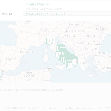
Filiale di Alanno
Via Errico Ruggieri 18 - Alanno
M evoluto
Filiale di Alba Adriatica - Roma
Via Roma, 13 - Alba Adriatica
Filiale di Altamura
VIA VITTORIO VENETO 79/81 A - Altamura
Filiale di Amantea
STATALE 18/17 - Amantea
Filiale di Andretta
C.SO VITTORIO VENETO 8 - Andretta
Filiale di Andria 1 - Crispi
VIALE CRISPI 50/A - Andria
Filiale di Arsita
Viale San Francesco 6/b - Arsita
Filiale di Ascoli Piceno
Via Napoli - Ascoli Piceno
Filiale di Atessa
RO DELLO SVILUPPO ECONOMICO (LEGGE 662/96)
Contrada Piana La Fara - Via per Piazzano snc - Atessa
Filiale di Atri - Corso Adriano
Corso Elio Adriano, 1 - Atri
Filiale di Avellino - Partenio
ur, 19 - 70122 BARI (Italy) - Cod. Fiscale e iscrizione Registro Imprese di Bari n. 