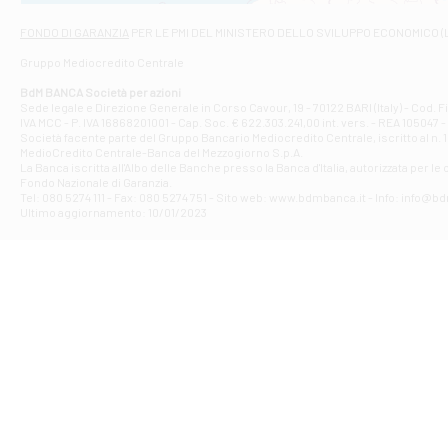
Via Napoli - As
Filiale di At
FONDO DI GARANZIA
PER LE PMI DEL MINISTERO DELLO SVILUPPO ECONOMICO (
Contrada Piana 
Gruppo Mediocredito Centrale
Filiale di At
Corso Elio Adria
BdM BANCA Società per azioni
Filiale di Ave
Sede legale e Direzione Generale in Corso Cavour, 19 - 70122 BARI (Italy) - Cod.
IVA MCC - P. IVA 16868201001 - Cap. Soc. € 622.303.241,00 int. vers. - REA 105047 -
VIA PARTENIO 4
Società facente parte del Gruppo Bancario Mediocredito Centrale, iscritto al n. 10
Filiale di Av
MedioCredito Centrale-Banca del Mezzogiorno S.p.A.
La Banca iscritta all'Albo delle Banche presso la Banca d'ltalia, autorizzata per le
VIA F. SAPORITO
Fondo Nazionale di Garanzia.
Filiale di Av
Tel: 080 5274 111 - Fax: 080 5274 751 - Sito web: www.bdmbanca.it - Info: info@b
Piazza Torlonia
Ultimo aggiornamento: 10/01/2023
Filiale di Avi
PIAZZA E. GIAN
Filiale di Bai
VIA G. LIPPIELL
Filiale di Bar
CORSO VITTORIO
Filiale di Ba
VIALE PAPA GIOV
Filiale di Bar
VIA LEMBO 36 C
Filiale di Ba