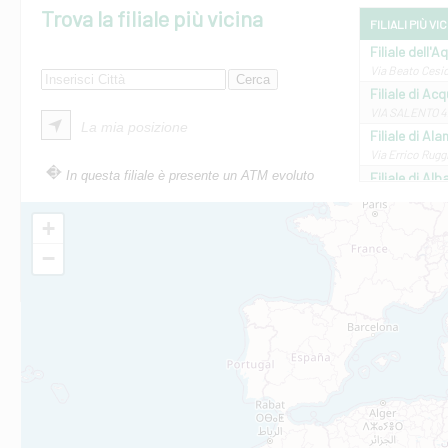
Trova la filiale più vicina
FILIALI PIÙ VI
Filiale dell'A
Via Beato Cesid
Filiale di Ac
VIA SALENTO 42
La mia posizione
Filiale di Ala
Via Errico Ruggi
In questa filiale è presente un ATM evoluto
Filiale di Al
Via Roma, 13 - 
Filiale di Al
+
VIA VITTORIO V
−
Filiale di Am
STATALE 18/17 
Filiale di An
C.SO VITTORIO 
Filiale di And
VIALE CRISPI 50
Filiale di Ars
Viale San Franc
Filiale di Asc