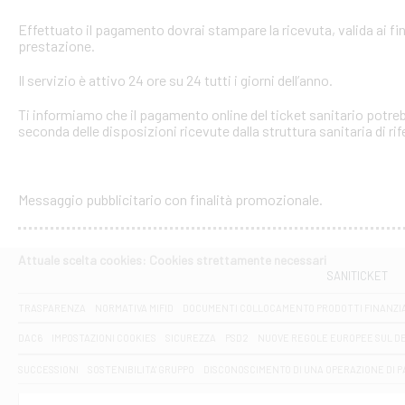
Effettuato il pagamento dovrai stampare la ricevuta, valida ai fin
prestazione.
Il servizio è attivo 24 ore su 24 tutti i giorni dell’anno.
Ti informiamo che il pagamento online del ticket sanitario potreb
seconda delle disposizioni ricevute dalla struttura sanitaria di ri
Messaggio pubblicitario con finalità promozionale.
Attuale scelta cookies: Cookies strettamente necessari
SANITICKET
TRASPARENZA
NORMATIVA MIFID
DOCUMENTI COLLOCAMENTO PRODOTTI FINANZI
DAC6
IMPOSTAZIONI COOKIES
SICUREZZA
PSD2
NUOVE REGOLE EUROPEE SUL D
SUCCESSIONI
SOSTENIBILITA' GRUPPO
DISCONOSCIMENTO DI UNA OPERAZIONE DI 