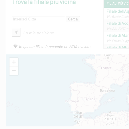
Trova la filiale più vicina
FILIALI PIÙ VI
Filiale dell'A
Via Beato Cesid
Filiale di Ac
VIA SALENTO 42
La mia posizione
Filiale di Ala
Via Errico Ruggi
In questa filiale è presente un ATM evoluto
Filiale di Al
Via Roma, 13 - 
Filiale di Al
+
VIA VITTORIO V
−
Filiale di Am
STATALE 18/17 
Filiale di An
C.SO VITTORIO 
Filiale di And
VIALE CRISPI 50
Filiale di Ars
Viale San Franc
Filiale di Asc
Via Napoli - As