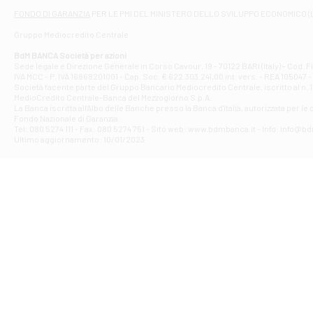
Filiale di At
FONDO DI GARANZIA
PER LE PMI DEL MINISTERO DELLO SVILUPPO ECONOMICO (
Contrada Piana 
Gruppo Mediocredito Centrale
Filiale di At
Corso Elio Adria
BdM BANCA Società per azioni
Filiale di Ave
Sede legale e Direzione Generale in Corso Cavour, 19 - 70122 BARI (Italy) - Cod.
IVA MCC - P. IVA 16868201001 - Cap. Soc. € 622.303.241,00 int. vers. - REA 105047 -
VIA PARTENIO 4
Società facente parte del Gruppo Bancario Mediocredito Centrale, iscritto al n. 10
Filiale di Av
MedioCredito Centrale-Banca del Mezzogiorno S.p.A.
La Banca iscritta all'Albo delle Banche presso la Banca d'ltalia, autorizzata per le
VIA F. SAPORITO
Fondo Nazionale di Garanzia.
Filiale di Av
Tel: 080 5274 111 - Fax: 080 5274 751 - Sito web: www.bdmbanca.it - Info: info@b
Piazza Torlonia
Ultimo aggiornamento: 10/01/2023
Filiale di Avi
PIAZZA E. GIAN
Filiale di Bai
VIA G. LIPPIELL
Filiale di Bar
CORSO VITTORIO
Filiale di Ba
VIALE PAPA GIOV
Filiale di Bar
VIA LEMBO 36 C
Filiale di Ba