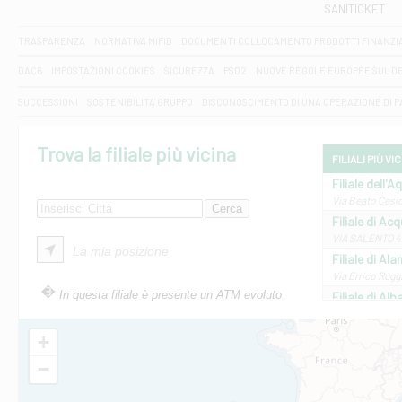
SANITICKET
TRASPARENZA
NORMATIVA MIFID
DOCUMENTI COLLOCAMENTO PRODOTTI FINANZI
DAC6
IMPOSTAZIONI COOKIES
SICUREZZA
PSD2
NUOVE REGOLE EUROPEE SUL D
SUCCESSIONI
SOSTENIBILITA' GRUPPO
DISCONOSCIMENTO DI UNA OPERAZIONE DI 
Trova la filiale più vicina
FILIALI PIÙ VI
Filiale dell'A
Via Beato Cesid
Filiale di Ac
VIA SALENTO 42
La mia posizione
Filiale di Ala
Via Errico Ruggi
In questa filiale è presente un ATM evoluto
Filiale di Al
Via Roma, 13 - 
Filiale di Al
+
VIA VITTORIO V
−
Filiale di Am
STATALE 18/17 