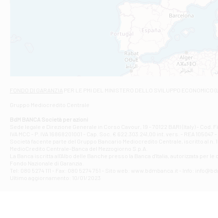
Filiale di An
C.SO VITTORIO 
Filiale di And
VIALE CRISPI 50
Filiale di Ars
Viale San Franc
Filiale di Asc
Via Napoli - As
Filiale di At
FONDO DI GARANZIA
PER LE PMI DEL MINISTERO DELLO SVILUPPO ECONOMICO (
Contrada Piana 
Gruppo Mediocredito Centrale
Filiale di At
Corso Elio Adria
BdM BANCA Società per azioni
Filiale di Ave
Sede legale e Direzione Generale in Corso Cavour, 19 - 70122 BARI (Italy) - Cod.
IVA MCC - P. IVA 16868201001 - Cap. Soc. € 622.303.241,00 int. vers. - REA 105047 -
VIA PARTENIO 4
Società facente parte del Gruppo Bancario Mediocredito Centrale, iscritto al n. 10
Filiale di Av
MedioCredito Centrale-Banca del Mezzogiorno S.p.A.
La Banca iscritta all'Albo delle Banche presso la Banca d'ltalia, autorizzata per le
VIA F. SAPORITO
Fondo Nazionale di Garanzia.
Filiale di Av
Tel: 080 5274 111 - Fax: 080 5274 751 - Sito web: www.bdmbanca.it - Info: info@b
Piazza Torlonia
Ultimo aggiornamento: 10/01/2023
Filiale di Avi
PIAZZA E. GIAN
Filiale di Bai
VIA G. LIPPIELL