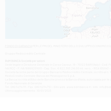
Filiale di An
C.SO VITTORIO 
Filiale di And
VIALE CRISPI 50
Filiale di Ars
Viale San Franc
Filiale di Asc
Via Napoli - As
Filiale di At
FONDO DI GARANZIA
PER LE PMI DEL MINISTERO DELLO SVILUPPO ECONOMICO (
Contrada Piana 
Gruppo Mediocredito Centrale
Filiale di At
Corso Elio Adria
BdM BANCA Società per azioni
Filiale di Ave
Sede legale e Direzione Generale in Corso Cavour, 19 - 70122 BARI (Italy) - Cod.
IVA MCC - P. IVA 16868201001 - Cap. Soc. € 622.303.241,00 int. vers. - REA 105047 -
VIA PARTENIO 4
Società facente parte del Gruppo Bancario Mediocredito Centrale, iscritto al n. 10
Filiale di Av
MedioCredito Centrale-Banca del Mezzogiorno S.p.A.
La Banca iscritta all'Albo delle Banche presso la Banca d'ltalia, autorizzata per le
VIA F. SAPORITO
Fondo Nazionale di Garanzia.
Filiale di Av
Tel: 080 5274 111 - Fax: 080 5274 751 - Sito web: www.bdmbanca.it - Info: info@b
Piazza Torlonia
Ultimo aggiornamento: 10/01/2023
Filiale di Avi
PIAZZA E. GIAN
Filiale di Bai
VIA G. LIPPIELL