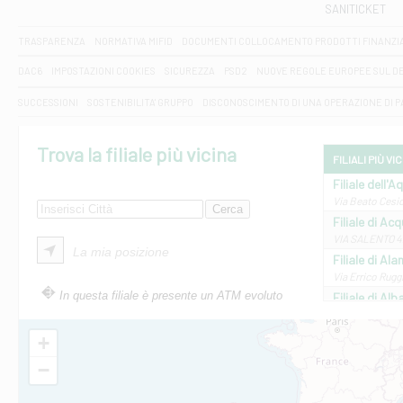
SANITICKET
TRASPARENZA
NORMATIVA MIFID
DOCUMENTI COLLOCAMENTO PRODOTTI FINANZI
DAC6
IMPOSTAZIONI COOKIES
SICUREZZA
PSD2
NUOVE REGOLE EUROPEE SUL D
SUCCESSIONI
SOSTENIBILITA' GRUPPO
DISCONOSCIMENTO DI UNA OPERAZIONE DI 
Trova la filiale più vicina
FILIALI PIÙ VI
Filiale dell'A
Via Beato Cesid
Filiale di Ac
VIA SALENTO 42
La mia posizione
Filiale di Ala
Via Errico Ruggi
In questa filiale è presente un ATM evoluto
Filiale di Al
Via Roma, 13 - 
Filiale di Al
+
VIA VITTORIO V
−
Filiale di Am
STATALE 18/17 