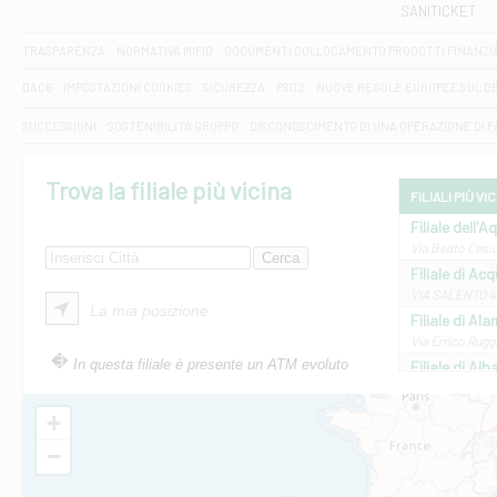
SANITICKET
TRASPARENZA
NORMATIVA MIFID
DOCUMENTI COLLOCAMENTO PRODOTTI FINANZI
DAC6
IMPOSTAZIONI COOKIES
SICUREZZA
PSD2
NUOVE REGOLE EUROPEE SUL D
SUCCESSIONI
SOSTENIBILITA' GRUPPO
DISCONOSCIMENTO DI UNA OPERAZIONE DI 
Trova la filiale più vicina
FILIALI PIÙ VI
Filiale dell'A
Via Beato Cesid
Filiale di Ac
VIA SALENTO 42
La mia posizione
Filiale di Ala
Via Errico Ruggi
In questa filiale è presente un ATM evoluto
Filiale di Al
Via Roma, 13 - 
Filiale di Al
+
VIA VITTORIO V
−
Filiale di Am
STATALE 18/17 