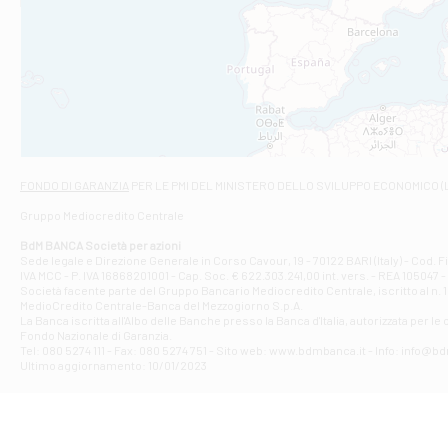
Filiale di An
C.SO VITTORIO 
Filiale di And
VIALE CRISPI 50
Filiale di Ars
Viale San Franc
Filiale di Asc
Via Napoli - As
Filiale di At
FONDO DI GARANZIA
PER LE PMI DEL MINISTERO DELLO SVILUPPO ECONOMICO (
Contrada Piana 
Gruppo Mediocredito Centrale
Filiale di At
Corso Elio Adria
BdM BANCA Società per azioni
Filiale di Ave
Sede legale e Direzione Generale in Corso Cavour, 19 - 70122 BARI (Italy) - Cod.
IVA MCC - P. IVA 16868201001 - Cap. Soc. € 622.303.241,00 int. vers. - REA 105047 -
VIA PARTENIO 4
Società facente parte del Gruppo Bancario Mediocredito Centrale, iscritto al n. 10
Filiale di Av
MedioCredito Centrale-Banca del Mezzogiorno S.p.A.
La Banca iscritta all'Albo delle Banche presso la Banca d'ltalia, autorizzata per le
VIA F. SAPORITO
Fondo Nazionale di Garanzia.
Filiale di Av
Tel: 080 5274 111 - Fax: 080 5274 751 - Sito web: www.bdmbanca.it - Info: info@b
Piazza Torlonia
Ultimo aggiornamento: 10/01/2023
Filiale di Avi
PIAZZA E. GIAN
Filiale di Bai
VIA G. LIPPIELL