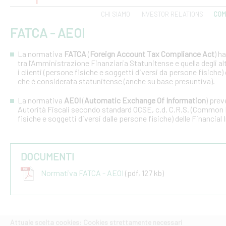
CHI SIAMO
INVESTOR RELATIONS
COM
FATCA - AEOI
La normativa
FATCA
(
Foreign Account Tax Compliance Act
) h
tra l’Amministrazione Finanziaria Statunitense e quella degli altri
i clienti (persone fisiche e soggetti diversi da persone fisiche) 
che è considerata statunitense (anche su base presuntiva).
La normativa
AEOI
(
Automatic Exchange Of Information
) prev
Autorità Fiscali secondo standard OCSE, c.d. C.R.S. (Common R
fisiche e soggetti diversi dalle persone fisiche) delle Financial 
DOCUMENTI
Normativa FATCA - AEOI
(pdf, 127 kb)
Attuale scelta cookies: Cookies strettamente necessari