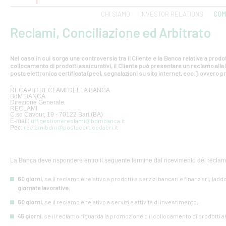
CHI SIAMO
INVESTOR RELATIONS
COM
Reclami, Conciliazione ed Arbitrato
Nel caso in cui sorga una controversia tra il Cliente e la Banca relativa a prodot
collocamento di prodotti assicurativi, il Cliente può presentare un reclamo all
posta elettronica certificata (pec), segnalazioni su sito internet, ecc.], ovvero pr
RECAPITI RECLAMI DELLA BANCA
BdM BANCA
Direzione Generale
RECLAMI
C.so Cavour, 19 - 70122 Bari (BA)
uff.gestionereclami@bdmbanca.it
E-mail:
reclamibdm@postacert.cedacri.it
Pec:
La Banca deve rispondere entro il seguente termine dal ricevimento del reclam
60 giorni
, se il reclamo è relativo a prodotti e servizi bancari e finanziari; lad
giornate lavorative
;
60 giorni
, se il reclamo è relativo a servizi e attività di investimento;
45 giorni
, se il reclamo riguarda la promozione o il collocamento di prodotti a