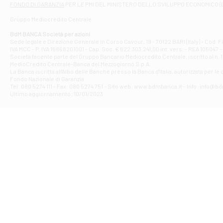
FONDO DI GARANZIA
PER LE PMI DEL MINISTERO DELLO SVILUPPO ECONOMICO (
Contrada Piana 
Gruppo Mediocredito Centrale
Filiale di At
Corso Elio Adria
BdM BANCA Società per azioni
Filiale di Ave
Sede legale e Direzione Generale in Corso Cavour, 19 - 70122 BARI (Italy) - Cod.
IVA MCC - P. IVA 16868201001 - Cap. Soc. € 622.303.241,00 int. vers. - REA 105047 -
VIA PARTENIO 4
Società facente parte del Gruppo Bancario Mediocredito Centrale, iscritto al n. 10
Filiale di Av
MedioCredito Centrale-Banca del Mezzogiorno S.p.A.
La Banca iscritta all'Albo delle Banche presso la Banca d'ltalia, autorizzata per le
VIA F. SAPORITO
Fondo Nazionale di Garanzia.
Filiale di Av
Tel: 080 5274 111 - Fax: 080 5274 751 - Sito web: www.bdmbanca.it - Info: info@b
Piazza Torlonia
Ultimo aggiornamento: 10/01/2023
Filiale di Avi
PIAZZA E. GIAN
Filiale di Bai
VIA G. LIPPIELL
Filiale di Bar
CORSO VITTORIO
Filiale di Ba
VIALE PAPA GIOV
Filiale di Bar
VIA LEMBO 36 C
Filiale di Ba
VIA AMENDOLA 1