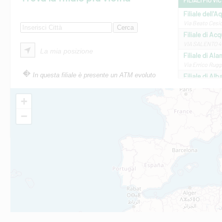
FILIALI PIÙ VI
Filiale dell'A
Via Beato Cesid
Filiale di Ac
VIA SALENTO 42
La mia posizione
Filiale di Ala
Via Errico Ruggi
In questa filiale è presente un ATM evoluto
Filiale di Al
Via Roma, 13 - 
Filiale di Al
+
VIA VITTORIO V
−
Filiale di Am
STATALE 18/17 
Filiale di An
C.SO VITTORIO 
Filiale di And
VIALE CRISPI 50
Filiale di Ars
Viale San Franc
Filiale di Asc
Via Napoli - As
Filiale di At