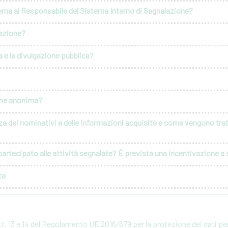
erna al Responsabile del Sistema Interno di Segnalazione?
lazione?
 e la divulgazione pubblica?
ione anonima?
za dei nominativi e delle informazioni acquisite e come vengono tratt
artecipato alle attività segnalate? È prevista una incentivazione a s
te
rtt. 13 e 14 del Regolamento UE 2016/679 per la protezione dei dati p