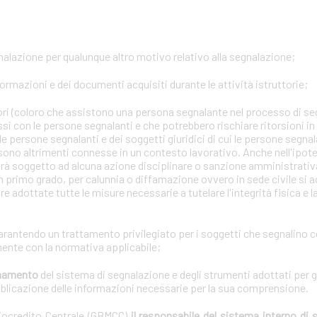
gnalazione per qualunque altro motivo relativo alla segnalazione;
formazioni e dei documenti acquisiti durante le attività istruttorie;
tori (coloro che assistono una persona segnalante nel processo di se
ssi con le persone segnalanti e che potrebbero rischiare ritorsioni i
lle persone segnalanti e dei soggetti giuridici di cui le persone segna
 sono altrimenti connesse in un contesto lavorativo. Anche nell'ipotes
arà soggetto ad alcuna azione disciplinare o sanzione amministrativa 
n primo grado, per calunnia o diffamazione ovvero in sede civile si a
e adottate tutte le misure necessarie a tutelare l'integrità fisica e 
garantendo un trattamento privilegiato per i soggetti che segnalino 
ente con la normativa applicabile;
ionamento
del sistema di segnalazione e degli strumenti adottati per g
bblicazione delle informazioni necessarie per la sua comprensione.
diocredito Centrale (GBMCC)
il responsabile del sistema interno di 