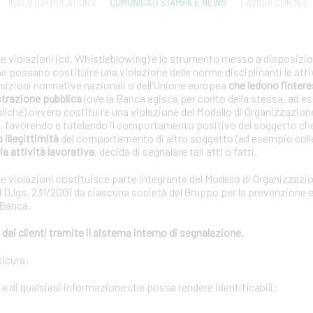
INVESTOR RELATIONS
COMUNICATI STAMPA E NEWS
LAVORA CON NOI
le violazioni (cd. Whistleblowing) è lo strumento messo a disposizion
che possano costituire una violazione delle norme disciplinanti le atti
posizioni normative nazionali o dell’Unione europea
che ledono l’interes
strazione pubblica
(ove la Banca agisca per conto della stessa, ad e
bliche) ovvero costituire una violazione del Modello di Organizzazion
01, favorendo e tutelando il comportamento positivo del soggetto ch
o illegittimità
del comportamento di altro soggetto (ad esempio coll
ia attività lavorativa
, decida di segnalare tali atti o fatti.
le violazioni costituisce parte integrante del Modello di Organizzazi
 D.lgs. 231/2001 da ciascuna società del Gruppo per la prevenzione e 
 Banca.
dai clienti tramite il sistema interno di segnalazione.
sicura:
i e di qualsiasi informazione che possa rendere identificabili: