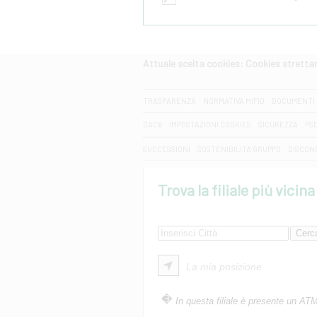
Attuale scelta cookies: Cookies strett
CERCA
TRASPARENZA
NORMATIVA MIFID
DOCUMENTI 
DAC6
IMPOSTAZIONI COOKIES
SICUREZZA
PS
SUCCESSIONI
SOSTENIBILITA' GRUPPO
DISCON
Trova la filiale più vicina
La mia posizione
In questa filiale è presente un AT