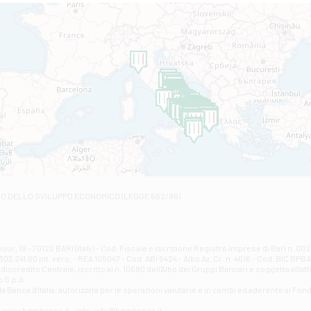
Filiale di Altamura
VIA VITTORIO VENETO 79/81 A - Altamura
Filiale di Amantea
STATALE 18/17 - Amantea
Filiale di Andretta
C.SO VITTORIO VENETO 8 - Andretta
Filiale di Andria 1 - Crispi
VIALE CRISPI 50/A - Andria
Filiale di Arsita
Viale San Francesco 6/b - Arsita
Filiale di Ascoli Piceno
Via Napoli - Ascoli Piceno
Filiale di Atessa
RO DELLO SVILUPPO ECONOMICO (LEGGE 662/96)
Contrada Piana La Fara - Via per Piazzano snc - Atessa
Filiale di Atri - Corso Adriano
Corso Elio Adriano, 1 - Atri
Filiale di Avellino - Partenio
ur, 19 - 70122 BARI (Italy) - Cod. Fiscale e iscrizione Registro Imprese di Bari n. 
03.241,00 int. vers. - REA 105047 - Cod. ABI 5424 - Albo Az. Cr. n. 4616 - Cod. BIC BPB
VIA PARTENIO 48 - Avellino
credito Centrale, iscritto al n. 10680 dell'Albo dei Gruppi Bancari e soggetta all'att
Filiale di Aversa
 S.p.A.
a Banca d'ltalia, autorizzata per le operazioni valutarie e in cambi ed aderente al Fond
VIA F. SAPORITO, 27/A - Aversa
Filiale di Avezzano - Piazza Torlonia
eb: www.bdmbanca.it - Info: info@bdmbanca.it