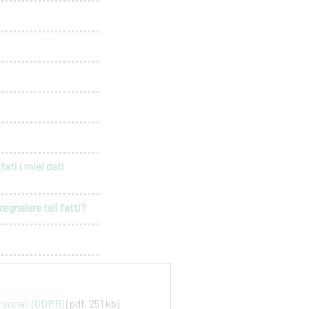
ati i miei dati
egnalare tali fatti?
ersonali (GDPR)
(pdf, 251 kb)