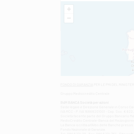
+
−
FONDO DI GARANZIA
PER LE PMI DEL MINISTE
Gruppo Mediocredito Centrale
BdM BANCA Società per azioni
Sede legale e Direzione Generale in Corso Cavo
IVA MCC - P. IVA 16868201001 - Cap. Soc. € 622.3
Società facente parte del Gruppo Bancario Medio
MedioCredito Centrale-Banca del Mezzogiorno
La Banca iscritta all'Albo delle Banche presso l
Fondo Nazionale di Garanzia.
Tel: 080 5274 111 - Fax: 080 5274 751 - Sito w