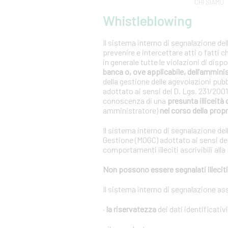
CHI SIAMO
Whistleblowing
Il sistema interno di segnalazione del
prevenire e intercettare atti o fatti 
in generale tutte le violazioni di dis
banca o, ove applicabile, dell’ammini
della gestione delle agevolazioni pub
adottato ai sensi del D. Lgs. 231/20
conoscenza di una
presunta illiceità 
amministratore)
nel corso della propr
Il sistema interno di segnalazione del
Gestione (MOGC) adottato ai sensi del
comportamenti illeciti ascrivibili alla
Non possono essere segnalati illeciti 
Il sistema interno di segnalazione as
·
la riservatezza
dei dati identificativ