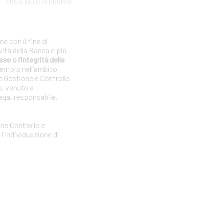
SOSTENIBILITA' GRUPPO
e con il fine di
vità della Banca e più
se o l’integrità della
sempio nell’ambito
e Gestione e Controllo
e, venuto a
ega, responsabile,
one Controllo e
l’individuazione di