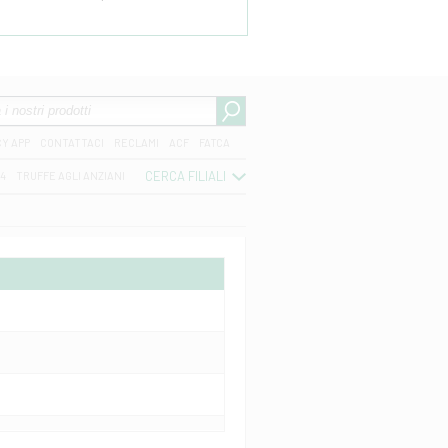
CY APP
CONTATTACI
RECLAMI
ACF
FATCA
CERCA FILIALI
04
TRUFFE AGLI ANZIANI