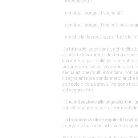
- il segnalante;
- eventuali soggetti segnalati;
- eventuali soggetti indicati nella se
- nonché la riservatezza di tutte le in
·
la tutela
del segnalante, dei facilita
contesto lavorativo), dei terzi conne
lavorativo, quali colleghi o parenti de
proprietarie, per cui lavorano o a cui
segnalazione risulti infondata, non s
il segnalante sia condannato, anche i
con dolo o colpa grave. Vengono inoltr
del segnalante;
·
l'incentivazione alla segnalazione
, 
cui abbiano preso parte, compatibilm
·
la trasparenza delle regole di funz
riservatezza, anche attraverso la pu
Per tutte le società del Gruppo Me