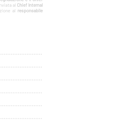
nviata al
Chief Internal
azione al
responsabile