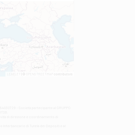
LEAFLET
| ©
OPENSTREETMAP
contributors
00254030729 - Società partecipante al GRUPPO
AlT3B.
ività di direzione e coordinamento di
o Interbancario di Tutela dei Depositi e al