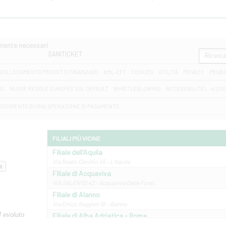
amente necessari
SANITICKET
COLLOCAMENTO PRODOTTI FINANZIARI
AML-CFT
COOKIES
UTILITÀ
PRIVACY
PRIVA
D2
NUOVE REGOLE EUROPEE SUL DEFAULT
WHISTLEBLOWING
ACCESSIBILITA' L. 4/20
OSCIMENTO DI UNA OPERAZIONE DI PAGAMENTO
FILIALI PIÙ VICINE
Filiale dell'Aquila
Via Beato Cesidio 45 - L'Aquila
Filiale di Acquaviva
VIA SALENTO 42 - Acquaviva Delle Fonti
Filiale di Alanno
Via Errico Ruggieri 18 - Alanno
M evoluto
Filiale di Alba Adriatica - Roma
Via Roma, 13 - Alba Adriatica