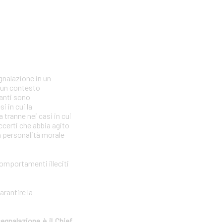
gnalazione in un
n un contesto
lanti sono
i in cui la
tranne nei casi in cui
ccerti che abbia agito
la personalità morale
comportamenti illeciti
arantire la
segnalazione è il Chief