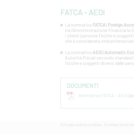
FATCA - AEOI
La normativa
FATCA
(
Foreign Acco
tra l’Amministrazione Finanziaria Sta
i clienti (persone fisiche e soggetti
che è considerata statunitense (an
La normativa
AEOI
(
Automatic Exc
Autorità Fiscali secondo standard 
fisiche e soggetti diversi dalle pers
DOCUMENTI
Normativa FATCA - AEOI
(pd
Attuale scelta cookies: Cookies strett
CERCA