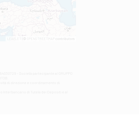
LEAFLET
| ©
OPENSTREETMAP
contributors
00254030729 - Società partecipante al GRUPPO
AlT3B.
ività di direzione e coordinamento di
o Interbancario di Tutela dei Depositi e al