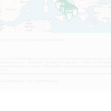
C.SO VITTORIO VENETO 8 - Andretta
Filiale di Andria 1 - Crispi
VIALE CRISPI 50/A - Andria
Filiale di Arsita
Viale San Francesco 6/b - Arsita
Filiale di Ascoli Piceno
Via Napoli - Ascoli Piceno
Filiale di Atessa
RO DELLO SVILUPPO ECONOMICO (LEGGE 662/96)
Contrada Piana La Fara - Via per Piazzano snc - Atessa
Filiale di Atri - Corso Adriano
Corso Elio Adriano, 1 - Atri
Filiale di Avellino - Partenio
ur, 19 - 70122 BARI (Italy) - Cod. Fiscale e iscrizione Registro Imprese di Bari n. 
03.241,00 int. vers. - REA 105047 - Cod. ABI 5424 - Albo Az. Cr. n. 4616 - Cod. BIC BPB
VIA PARTENIO 48 - Avellino
credito Centrale, iscritto al n. 10680 dell'Albo dei Gruppi Bancari e soggetta all'att
Filiale di Aversa
 S.p.A.
a Banca d'ltalia, autorizzata per le operazioni valutarie e in cambi ed aderente al Fond
VIA F. SAPORITO, 27/A - Aversa
Filiale di Avezzano - Piazza Torlonia
eb: www.bdmbanca.it - Info: info@bdmbanca.it
Piazza Torlonia - Avezzano
Filiale di Avigliano
PIAZZA E. GIANTURCO 49 - Avigliano
Filiale di Baiano
VIA G. LIPPIELLO 33 - Baiano
Filiale di Bari - Corso Vittorio Emanuele II