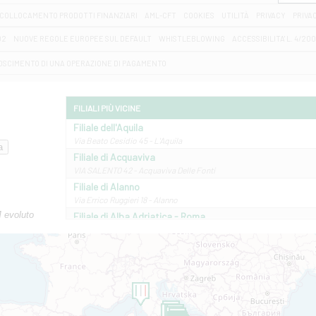
COLLOCAMENTO PRODOTTI FINANZIARI
AML-CFT
COOKIES
UTILITÀ
PRIVACY
PRIVA
D2
NUOVE REGOLE EUROPEE SUL DEFAULT
WHISTLEBLOWING
ACCESSIBILITA' L. 4/20
OSCIMENTO DI UNA OPERAZIONE DI PAGAMENTO
FILIALI PIÙ VICINE
Filiale dell'Aquila
Via Beato Cesidio 45 - L'Aquila
Filiale di Acquaviva
VIA SALENTO 42 - Acquaviva Delle Fonti
Filiale di Alanno
Via Errico Ruggieri 18 - Alanno
M evoluto
Filiale di Alba Adriatica - Roma
Via Roma, 13 - Alba Adriatica
Filiale di Altamura
VIA VITTORIO VENETO 79/81 A - Altamura
Filiale di Amantea
STATALE 18/17 - Amantea
Filiale di Andretta