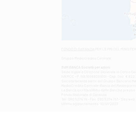
FONDO DI GARANZIA
PER LE PMI DEL MINISTE
Gruppo Mediocredito Centrale
BdM BANCA Società per azioni
Sede legale e Direzione Generale in Corso Cavo
IVA MCC - P. IVA 16868201001 - Cap. Soc. € 622.3
Società facente parte del Gruppo Bancario Medio
MedioCredito Centrale-Banca del Mezzogiorno
La Banca iscritta all'Albo delle Banche presso l
Fondo Nazionale di Garanzia.
Tel: 080 5274 111 - Fax: 080 5274 751 - Sito w
Ultimo aggiornamento: 10/01/2023