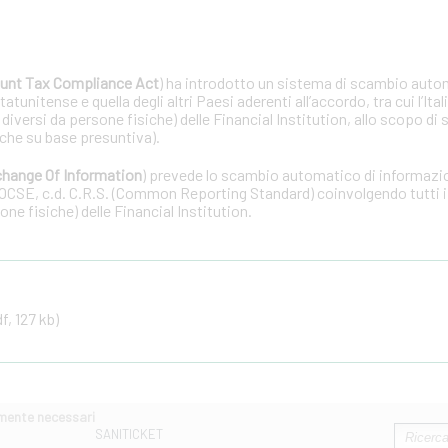
unt Tax Compliance Act
) ha introdotto un sistema di scambio auto
tunitense e quella degli altri Paesi aderenti all’accordo, tra cui l’Ital
 diversi da persone fisiche) delle Financial Institution, allo scopo di 
che su base presuntiva).
hange Of Information
) prevede lo scambio automatico di informazion
OCSE, c.d. C.R.S. (Common Reporting Standard) coinvolgendo tutti i 
one fisiche) delle Financial Institution.
f, 127 kb)
amente necessari
SANITICKET