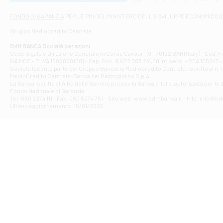
Via Napoli - As
Filiale di At
FONDO DI GARANZIA
PER LE PMI DEL MINISTERO DELLO SVILUPPO ECONOMICO (
Contrada Piana 
Gruppo Mediocredito Centrale
Filiale di At
Corso Elio Adria
BdM BANCA Società per azioni
Filiale di Ave
Sede legale e Direzione Generale in Corso Cavour, 19 - 70122 BARI (Italy) - Cod.
IVA MCC - P. IVA 16868201001 - Cap. Soc. € 622.303.241,00 int. vers. - REA 105047 -
VIA PARTENIO 4
Società facente parte del Gruppo Bancario Mediocredito Centrale, iscritto al n. 10
Filiale di Av
MedioCredito Centrale-Banca del Mezzogiorno S.p.A.
La Banca iscritta all'Albo delle Banche presso la Banca d'ltalia, autorizzata per le
VIA F. SAPORITO
Fondo Nazionale di Garanzia.
Filiale di Av
Tel: 080 5274 111 - Fax: 080 5274 751 - Sito web: www.bdmbanca.it - Info: info@b
Piazza Torlonia
Ultimo aggiornamento: 10/01/2023
Filiale di Avi
PIAZZA E. GIAN
Filiale di Bai
VIA G. LIPPIELL
Filiale di Bar
CORSO VITTORIO
Filiale di Ba
VIALE PAPA GIOV
Filiale di Bar
VIA LEMBO 36 C
Filiale di Ba