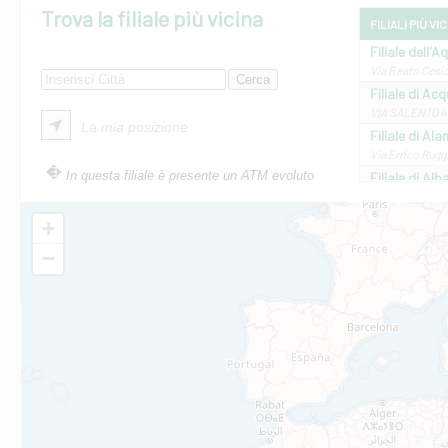
Trova la filiale più vicina
FILIALI PIÙ VI
Filiale dell'A
Via Beato Cesid
Filiale di Ac
VIA SALENTO 42
La mia posizione
Filiale di Ala
Via Errico Ruggi
In questa filiale è presente un ATM evoluto
Filiale di Al
Via Roma, 13 - 
Filiale di Al
+
VIA VITTORIO V
−
Filiale di Am
STATALE 18/17 
Filiale di An
C.SO VITTORIO 
Filiale di And
VIALE CRISPI 50
Filiale di Ars
Viale San Franc
Filiale di Asc