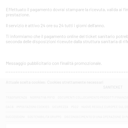
Effettuato il pagamento dovrai stampare la ricevuta, valida ai fin
prestazione.
Il servizio è attivo 24 ore su 24 tutti i giorni dell’anno.
Ti informiamo che il pagamento online del ticket sanitario potreb
seconda delle disposizioni ricevute dalla struttura sanitaria di ri
Messaggio pubblicitario con finalità promozionale.
Attuale scelta cookies: Cookies strettamente necessari
SANITICKET
TRASPARENZA
NORMATIVA MIFID
DOCUMENTI COLLOCAMENTO PRODOTTI FINANZI
DAC6
IMPOSTAZIONI COOKIES
SICUREZZA
PSD2
NUOVE REGOLE EUROPEE SUL D
SUCCESSIONI
SOSTENIBILITA' GRUPPO
DISCONOSCIMENTO DI UNA OPERAZIONE DI 