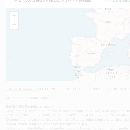
In questa filiale è presente un ATM evoluto
Filiale di Al
Via Roma, 13 - 
Filiale di Al
+
VIA VITTORIO V
−
Filiale di Am
STATALE 18/17 
Filiale di An
C.SO VITTORIO 
Filiale di And
VIALE CRISPI 50
Filiale di Ars
Viale San Franc
Filiale di Asc
Via Napoli - As
Filiale di At
FONDO DI GARANZIA
PER LE PMI DEL MINISTERO DELLO SVILUPPO ECONOMICO (
Contrada Piana 
Gruppo Mediocredito Centrale
Filiale di At
Corso Elio Adria
BdM BANCA Società per azioni
Filiale di Ave
Sede legale e Direzione Generale in Corso Cavour, 19 - 70122 BARI (Italy) - Cod.
IVA MCC - P. IVA 16868201001 - Cap. Soc. € 622.303.241,00 int. vers. - REA 105047 -
VIA PARTENIO 4
Società facente parte del Gruppo Bancario Mediocredito Centrale, iscritto al n. 10
Filiale di Av
MedioCredito Centrale-Banca del Mezzogiorno S.p.A.
La Banca iscritta all'Albo delle Banche presso la Banca d'ltalia, autorizzata per le
VIA F. SAPORITO