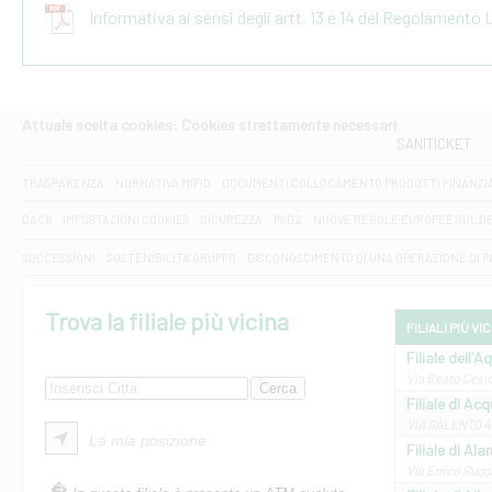
Informativa ai sensi degli artt. 13 e 14 del Regolamento
Attuale scelta cookies: Cookies strettamente necessari
SANITICKET
TRASPARENZA
NORMATIVA MIFID
DOCUMENTI COLLOCAMENTO PRODOTTI FINANZI
DAC6
IMPOSTAZIONI COOKIES
SICUREZZA
PSD2
NUOVE REGOLE EUROPEE SUL D
SUCCESSIONI
SOSTENIBILITA' GRUPPO
DISCONOSCIMENTO DI UNA OPERAZIONE DI 
Trova la filiale più vicina
FILIALI PIÙ VI
Filiale dell'A
Via Beato Cesid
Filiale di Ac
VIA SALENTO 42
La mia posizione
Filiale di Ala
Via Errico Ruggi