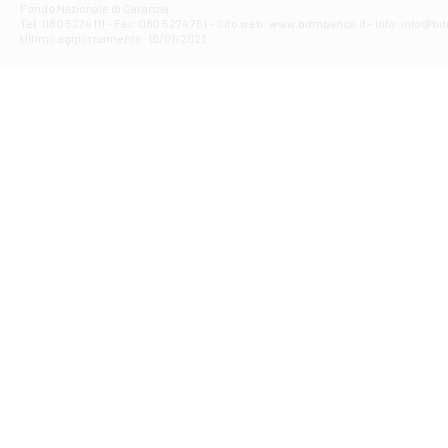
Fondo Nazionale di Garanzia.
Filiale di Av
Tel: 080 5274 111 - Fax: 080 5274 751 - Sito web: www.bdmbanca.it - Info: info@b
Piazza Torlonia
Ultimo aggiornamento: 10/01/2023
Filiale di Avi
PIAZZA E. GIAN
Filiale di Bai
VIA G. LIPPIELL
Filiale di Bar
CORSO VITTORIO
Filiale di Ba
VIALE PAPA GIOV
Filiale di Bar
VIA LEMBO 36 C
Filiale di Ba
VIA AMENDOLA 1
Filiale di Ba
VIA FAVIA 3 - Ba
Filiale di Bar
VIALE JAPIGIA 1
Filiale di Bar
STRADA PALUMBO
Filiale di Bar