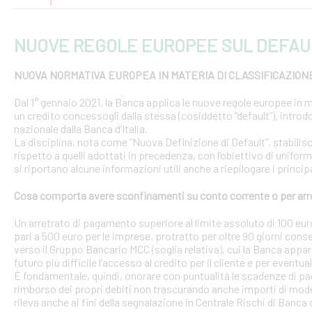
NUOVE REGOLE EUROPEE SUL DEFAU
NUOVA NORMATIVA EUROPEA IN MATERIA DI CLASSIFICAZION
Dal 1° gennaio 2021, la Banca applica le nuove regole europee in m
un credito concessogli dalla stessa (cosiddetto “default”), introd
nazionale dalla Banca d’Italia.
La disciplina, nota come “Nuova Definizione di Default”, stabilisce 
rispetto a quelli adottati in precedenza, con l’obiettivo di uniform
si riportano alcune informazioni utili anche a riepilogare i princ
Cosa comporta avere sconfinamenti su conto corrente o per arr
Un arretrato di pagamento superiore al limite assoluto di 100 euro
pari a 500 euro per le imprese, protratto per oltre 90 giorni conse
verso il Gruppo Bancario MCC (soglia relativa), cui la Banca appar
futuro più difficile l’accesso al credito per il cliente e per eventua
È fondamentale, quindi, onorare con puntualità le scadenze di pa
rimborso dei propri debiti non trascurando anche importi di modest
rileva anche ai fini della segnalazione in Centrale Rischi di Banca d