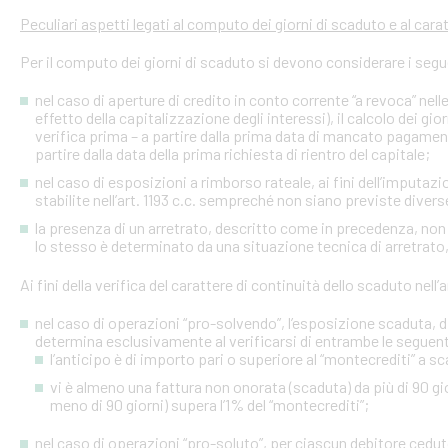
Peculiari aspetti legati al computo dei giorni di scaduto e al cara
Per il computo dei giorni di scaduto si devono considerare i segu
nel caso di aperture di credito in conto corrente “a revoca” nell
effetto della capitalizzazione degli interessi), il calcolo dei gio
verifica prima – a partire dalla prima data di mancato pagame
partire dalla data della prima richiesta di rientro del capitale;
nel caso di esposizioni a rimborso rateale, ai fini dell’imputaz
stabilite nell’art. 1193 c.c. sempreché non siano previste diver
la presenza di un arretrato, descritto come in precedenza, non
lo stesso è determinato da una situazione tecnica di arretrato, 
Ai fini della verifica del carattere di continuità dello scaduto nel
nel caso di operazioni “pro-solvendo”, l’esposizione scaduta, di
determina esclusivamente al verificarsi di entrambe le seguent
l’anticipo è di importo pari o superiore al “montecrediti” a s
vi è almeno una fattura non onorata (scaduta) da più di 90 gio
meno di 90 giorni) supera l’1% del “montecrediti”;
nel caso di operazioni “pro-soluto”, per ciascun debitore ceduto