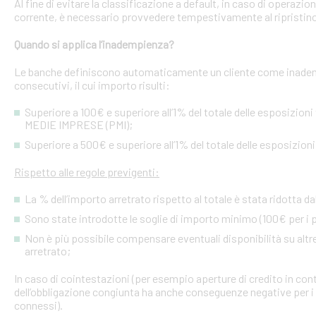
Al fine di evitare la classificazione a default, in caso di operazio
corrente, è necessario provvedere tempestivamente al ripristino
Quando si applica l’inadempienza?
Le banche definiscono automaticamente un cliente come inademp
consecutivi, il cui importo risulti:
Superiore a 100€ e superiore all’1% del totale delle esposizion
MEDIE IMPRESE (PMI);
Superiore a 500€ e superiore all’1% del totale delle esposizion
Rispetto alle regole previgenti:
La % dell’importo arretrato rispetto al totale è stata ridotta da
Sono state introdotte le soglie di importo minimo (100€ per i p
Non è più possibile compensare eventuali disponibilità su altre l
arretrato;
In caso di cointestazioni (per esempio aperture di credito in conto
dell’obbligazione congiunta ha anche conseguenze negative per i si
connessi).