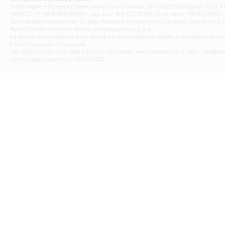
Filiale di Ave
Sede legale e Direzione Generale in Corso Cavour, 19 - 70122 BARI (Italy) - Cod.
IVA MCC - P. IVA 16868201001 - Cap. Soc. € 622.303.241,00 int. vers. - REA 105047 -
VIA PARTENIO 4
Società facente parte del Gruppo Bancario Mediocredito Centrale, iscritto al n. 10
Filiale di Av
MedioCredito Centrale-Banca del Mezzogiorno S.p.A.
La Banca iscritta all'Albo delle Banche presso la Banca d'ltalia, autorizzata per le
VIA F. SAPORITO
Fondo Nazionale di Garanzia.
Filiale di Av
Tel: 080 5274 111 - Fax: 080 5274 751 - Sito web: www.bdmbanca.it - Info: info@b
Piazza Torlonia
Ultimo aggiornamento: 10/01/2023
Filiale di Avi
PIAZZA E. GIAN
Filiale di Bai
VIA G. LIPPIELL
Filiale di Bar
CORSO VITTORIO
Filiale di Ba
VIALE PAPA GIOV
Filiale di Bar
VIA LEMBO 36 C
Filiale di Ba
VIA AMENDOLA 1
Filiale di Ba
VIA FAVIA 3 - Ba
Filiale di Bar