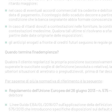
ritardo maggiore;
nel caso di eventuali accordi commerciali tra cedente e debitori 
data di pagamento, il conteggio dello scaduto decorre a partire
condizione che la banca segnalante abbia formale conoscenza 
in caso di ritardi dovuti a contestazioni nelle forniture, la con
contestazioni medesime. Qualora tali ultime si risolvano a sfav
partire dalle date originarie delle esposizioni;
gli anticipi erogati a fronte di crediti futuri seguono le regole g
Quando termina l’inadempienza?
Qualora il cliente regolarizzi la propria posizione successivament
superate le succitate soglie di definizione (assoluta o relativa),
ulteriori situazioni di arretrato o pregiudizievoli, prima di far dec
Per saperne di più la normativa di riferimento è la seguente
:
Regolamento dell’Unione Europea del 26 giugno 2013 – n. 575 – a
debitore
Linee Guida EBA/GL/2016/07 sull’applicazione della definizione 
575/2013 che introducono specifiche disposizioni sul default d