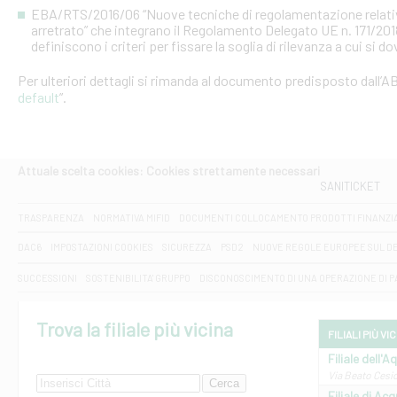
EBA/RTS/2016/06 “Nuove tecniche di regolamentazione relative al
arretrato” che integrano il Regolamento Delegato UE n. 171/20
definiscono i criteri per fissare la soglia di rilevanza a cui si d
Per ulteriori dettagli si rimanda al documento predisposto dall’AB
default
”.
Attuale scelta cookies: Cookies strettamente necessari
SANITICKET
TRASPARENZA
NORMATIVA MIFID
DOCUMENTI COLLOCAMENTO PRODOTTI FINANZI
DAC6
IMPOSTAZIONI COOKIES
SICUREZZA
PSD2
NUOVE REGOLE EUROPEE SUL D
SUCCESSIONI
SOSTENIBILITA' GRUPPO
DISCONOSCIMENTO DI UNA OPERAZIONE DI 
Trova la filiale più vicina
FILIALI PIÙ VI
Filiale dell'A
Via Beato Cesid
Filiale di Ac