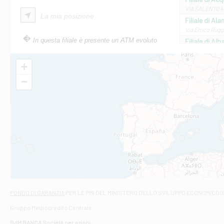
VIA SALENTO 42
La mia posizione
Filiale di Ala
Via Errico Ruggi
In questa filiale è presente un ATM evoluto
Filiale di Al
Via Roma, 13 - 
Filiale di Al
+
VIA VITTORIO V
−
Filiale di Am
STATALE 18/17 
Filiale di An
C.SO VITTORIO 
Filiale di And
VIALE CRISPI 50
Filiale di Ars
Viale San Franc
Filiale di Asc
Via Napoli - As
Filiale di At
FONDO DI GARANZIA
PER LE PMI DEL MINISTERO DELLO SVILUPPO ECONOMICO (
Contrada Piana 
Gruppo Mediocredito Centrale
Filiale di At
Corso Elio Adria
BdM BANCA Società per azioni