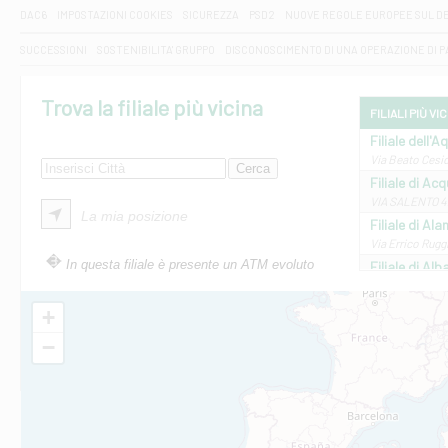
DAC6
IMPOSTAZIONI COOKIES
SICUREZZA
PSD2
NUOVE REGOLE EUROPEE SUL D
SUCCESSIONI
SOSTENIBILITA' GRUPPO
DISCONOSCIMENTO DI UNA OPERAZIONE DI 
Trova la filiale più vicina
FILIALI PIÙ VI
Filiale dell'A
Via Beato Cesid
Filiale di Ac
VIA SALENTO 42
La mia posizione
Filiale di Ala
Via Errico Ruggi
In questa filiale è presente un ATM evoluto
Filiale di Al
Via Roma, 13 - 
Filiale di Al
+
VIA VITTORIO V
−
Filiale di Am
STATALE 18/17 
Filiale di An
C.SO VITTORIO 
Filiale di And