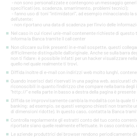
- non sono personalizzate e contengono un messaggio generico
specificati (es. scadenza, smarrimento, problemi tecnici);
- fanno uso di toni “intimidatori”, ad esempio minacciando la
dell’utente;
- non riportano una data di scadenza per l’invio delle informazi
Nel caso in cui ricevi un’e-mail contenente richieste di quest
informa la Banca tramite il call center
Non cliccare su link presenti in e-mail sospette, questi colleg
difficilmente distinguibile dall’originale. Anche se sulla barra de
non ti fidare: è possibile infatti per un hacker visualizzare nell
quello nel quale realmente ti trovi.
Diffida inoltre di e-mail con indirizzi web molto lunghi, contenen
Quando inserisci dati riservati in una pagina web, assicurati c
riconoscibili in quanto l’indirizzo che compare nella barra degl
“http://” e nella parte in basso a destra della pagina è presente
Diffida se improvvisamente cambia la modalità con la quale ti v
banking: ad esempio, se questi vengono chiesti non tramite un
di dimensioni ridotte). In questo caso, contatta la Banca tramite
Controlla regolarmente gli estratti conto del tuo conto corrente 
riportate siano quelle realmente effettuate. In caso contrario, c
Le aziende produttrici dei browser rendono periodicamente disp