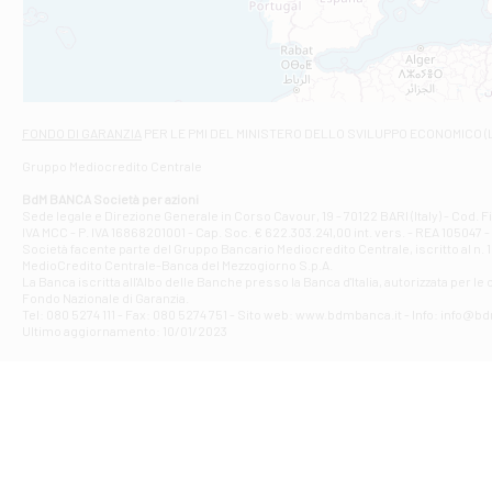
VIALE CRISPI 50
Filiale di Ars
Viale San Franc
Filiale di Asc
Via Napoli - As
Filiale di At
FONDO DI GARANZIA
PER LE PMI DEL MINISTERO DELLO SVILUPPO ECONOMICO (
Contrada Piana 
Gruppo Mediocredito Centrale
Filiale di At
Corso Elio Adria
BdM BANCA Società per azioni
Filiale di Ave
Sede legale e Direzione Generale in Corso Cavour, 19 - 70122 BARI (Italy) - Cod.
IVA MCC - P. IVA 16868201001 - Cap. Soc. € 622.303.241,00 int. vers. - REA 105047 -
VIA PARTENIO 4
Società facente parte del Gruppo Bancario Mediocredito Centrale, iscritto al n. 10
Filiale di Av
MedioCredito Centrale-Banca del Mezzogiorno S.p.A.
La Banca iscritta all'Albo delle Banche presso la Banca d'ltalia, autorizzata per le
VIA F. SAPORITO
Fondo Nazionale di Garanzia.
Filiale di Av
Tel: 080 5274 111 - Fax: 080 5274 751 - Sito web: www.bdmbanca.it - Info: info@b
Piazza Torlonia
Ultimo aggiornamento: 10/01/2023
Filiale di Avi
PIAZZA E. GIAN
Filiale di Bai
VIA G. LIPPIELL
Filiale di Bar
CORSO VITTORIO