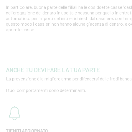
In particolare, buona parte delle filiali ha le cosiddette casse "cash
nell'erogazione del denaro in uscita e nessuna per quello in entra
automatico, per importi definiti e richiesti dal cassiere, con tempi
questo modo i cassieri non hanno alcuna giacenza di denaro, e o
aprire le casse.
ANCHE TU DEVI FARE LA TUA PARTE
La prevenzione è la migliore arma per difendersi dalle frodi bancar
I tuoi comportamenti sono determinanti.
TIENITI AGGIORNATO