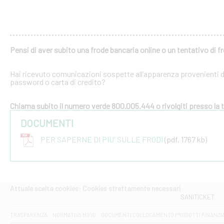
Pensi di aver subito una frode bancaria online o un tentativo di f
Hai ricevuto comunicazioni sospette all’apparenza provenienti dal
password o carta di credito?
Chiama subito il numero verde 800.005.444 o rivolgiti presso la tu
DOCUMENTI
PER SAPERNE DI PIU' SULLE FRODI
(pdf, 1767 kb)
Attuale scelta cookies: Cookies strettamente necessari
SANITICKET
TRASPARENZA
NORMATIVA MIFID
DOCUMENTI COLLOCAMENTO PRODOTTI FINANZI