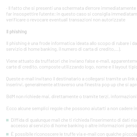
· Il fatto che si presenti una schermata d’errore immediatament
far insospettire l’utente; in questo caso si consiglia immediatame
verificare o revocare eventuali transazioni non autorizzate
Il phishing
Il phishing è una frode informatica ideata allo scopo di rubare i d
servizio di home banking, il numero di carta di credito,...).
Viene attuato da truffatori che inviano false e-mail, apparente
carte di credito, composte utilizzando logo, nome e il layout tipi
Queste e-mail invitano il destinatario a collegarsi tramite un link a
inserirvi, generalmente attraverso una finestra pop up che si apre
BdM non richiede mai, direttamente o tramite terzi, informazioni p
Ecco alcune semplici regole che possono aiutarti a non cadere in 
Diffida di qualunque mail che ti richieda l’inserimento di dati ri
accesso al servizio di home banking o altre informazioni perso
È possibile riconoscere le truffe via e-mail con qualche picco