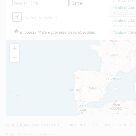
Via Beato Cesid
Filiale di Ac
VIA SALENTO 42
La mia posizione
Filiale di Ala
Via Errico Ruggi
In questa filiale è presente un ATM evoluto
Filiale di Al
Via Roma, 13 - 
Filiale di Al
+
VIA VITTORIO V
−
Filiale di Am
STATALE 18/17 
Filiale di An
C.SO VITTORIO 
Filiale di And
VIALE CRISPI 50
Filiale di Ars
Viale San Franc
Filiale di Asc
Via Napoli - As
Filiale di At
FONDO DI GARANZIA
PER LE PMI DEL MINISTERO DELLO SVILUPPO ECONOMICO (
Contrada Piana 
Gruppo Mediocredito Centrale
Filiale di At