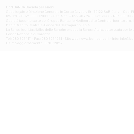
Corso Elio Adria
BdM BANCA Società per azioni
Filiale di Ave
Sede legale e Direzione Generale in Corso Cavour, 19 - 70122 BARI (Italy) - Cod.
IVA MCC - P. IVA 16868201001 - Cap. Soc. € 622.303.241,00 int. vers. - REA 105047 -
VIA PARTENIO 4
Società facente parte del Gruppo Bancario Mediocredito Centrale, iscritto al n. 10
Filiale di Av
MedioCredito Centrale-Banca del Mezzogiorno S.p.A.
La Banca iscritta all'Albo delle Banche presso la Banca d'ltalia, autorizzata per le
VIA F. SAPORITO
Fondo Nazionale di Garanzia.
Filiale di Av
Tel: 080 5274 111 - Fax: 080 5274 751 - Sito web: www.bdmbanca.it - Info: info@b
Piazza Torlonia
Ultimo aggiornamento: 10/01/2023
Filiale di Avi
PIAZZA E. GIAN
Filiale di Bai
VIA G. LIPPIELL
Filiale di Bar
CORSO VITTORIO
Filiale di Ba
VIALE PAPA GIOV
Filiale di Bar
VIA LEMBO 36 C
Filiale di Ba
VIA AMENDOLA 1
Filiale di Ba
VIA FAVIA 3 - Ba