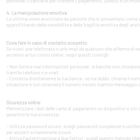
personali o bancarie per ricevere il pagamento. Questo è un modo 
4. La manipolazione emotiva
La vittima viene avvicinata da persone che si presentano come ami
approfittando della sensibilità e della fragilità emotiva degli anzi
Cosa fare in caso di contatto sospetto
Se ricevi una telefonata o un’e-mail da qualcuno che afferma di ess
accesso al tuo conto online, segui questi consigli:
- Non fornire mai informazioni personali: le banche non chiedono m
tramite telefono o e-mail.
- Contatta direttamente la tua banca: se hai dubbi, chiama il num
situazione e non chiamare il numero inviato tramite messaggio o
Sicurezza online
Memorizzare i dati delle carte di pagamento su dispositivi e siti
garantire la tua sicurezza:
- Utilizza password sicure: scegli password complesse e uniche 
per aiutarti a mantenerle sicure.
- Attiva l'autenticazione a due fattori: scegli questo metodo che