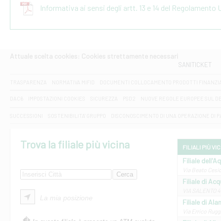
Informativa ai sensi degli artt. 13 e 14 del Regolamento
Attuale scelta cookies: Cookies strettamente necessari
SANITICKET
TRASPARENZA
NORMATIVA MIFID
DOCUMENTI COLLOCAMENTO PRODOTTI FINANZI
DAC6
IMPOSTAZIONI COOKIES
SICUREZZA
PSD2
NUOVE REGOLE EUROPEE SUL D
SUCCESSIONI
SOSTENIBILITA' GRUPPO
DISCONOSCIMENTO DI UNA OPERAZIONE DI 
Trova la filiale più vicina
FILIALI PIÙ VI
Filiale dell'A
Via Beato Cesid
Filiale di Ac
VIA SALENTO 42
La mia posizione
Filiale di Ala
Via Errico Ruggi