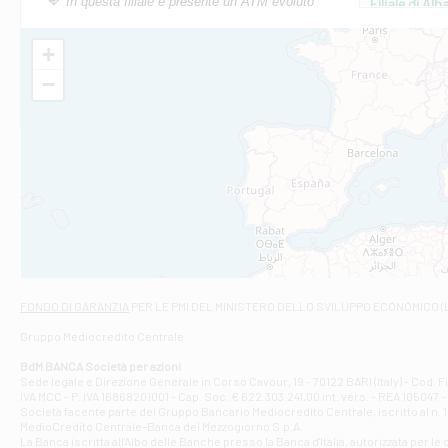
In questa filiale è presente un ATM evoluto
Filiale di Al
Via Roma, 13 - 
Filiale di Al
+
VIA VITTORIO V
−
Filiale di Am
STATALE 18/17 
Filiale di An
C.SO VITTORIO 
Filiale di And
VIALE CRISPI 50
Filiale di Ars
Viale San Franc
Filiale di Asc
Via Napoli - As
Filiale di At
FONDO DI GARANZIA
PER LE PMI DEL MINISTERO DELLO SVILUPPO ECONOMICO (
Contrada Piana 
Gruppo Mediocredito Centrale
Filiale di At
Corso Elio Adria
BdM BANCA Società per azioni
Filiale di Ave
Sede legale e Direzione Generale in Corso Cavour, 19 - 70122 BARI (Italy) - Cod.
IVA MCC - P. IVA 16868201001 - Cap. Soc. € 622.303.241,00 int. vers. - REA 105047 -
VIA PARTENIO 4
Società facente parte del Gruppo Bancario Mediocredito Centrale, iscritto al n. 10
Filiale di Av
MedioCredito Centrale-Banca del Mezzogiorno S.p.A.
La Banca iscritta all'Albo delle Banche presso la Banca d'ltalia, autorizzata per le
VIA F. SAPORITO