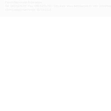
Fondo Nazionale di Garanzia.
Filiale di Av
Tel: 080 5274 111 - Fax: 080 5274 751 - Sito web: www.bdmbanca.it - Info: info@b
Piazza Torlonia
Ultimo aggiornamento: 10/01/2023
Filiale di Avi
PIAZZA E. GIAN
Filiale di Bai
VIA G. LIPPIELL
Filiale di Bar
CORSO VITTORIO
Filiale di Ba
VIALE PAPA GIOV
Filiale di Bar
VIA LEMBO 36 C
Filiale di Ba
VIA AMENDOLA 1
Filiale di Ba
VIA FAVIA 3 - Ba
Filiale di Bar
VIALE JAPIGIA 1
Filiale di Bar
STRADA PALUMBO
Filiale di Bar