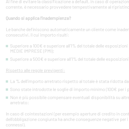
Al fine di evitare la classificazione a default, in caso di operazio
corrente, è necessario provvedere tempestivamente al ripristino
Quando si applica l’inadempienza?
Le banche definiscono automaticamente un cliente come inademp
consecutivi, il cui importo risulti:
Superiore a 100€ e superiore all’1% del totale delle esposizion
MEDIE IMPRESE (PMI);
Superiore a 500€ e superiore all’1% del totale delle esposizion
Rispetto alle regole previgenti:
La % dell’importo arretrato rispetto al totale è stata ridotta da
Sono state introdotte le soglie di importo minimo (100€ per i p
Non è più possibile compensare eventuali disponibilità su altre l
arretrato;
In caso di cointestazioni (per esempio aperture di credito in conto
dell’obbligazione congiunta ha anche conseguenze negative per i si
connessi).