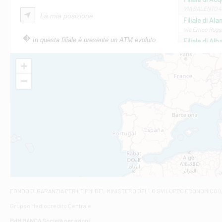
VIA SALENTO 42
La mia posizione
Filiale di Ala
Via Errico Ruggi
In questa filiale è presente un ATM evoluto
Filiale di Al
Via Roma, 13 - 
Filiale di Al
+
VIA VITTORIO V
−
Filiale di Am
STATALE 18/17 
Filiale di An
C.SO VITTORIO 
Filiale di And
VIALE CRISPI 50
Filiale di Ars
Viale San Franc
Filiale di Asc
Via Napoli - As
Filiale di At
FONDO DI GARANZIA
PER LE PMI DEL MINISTERO DELLO SVILUPPO ECONOMICO (
Contrada Piana 
Gruppo Mediocredito Centrale
Filiale di At
Corso Elio Adria
BdM BANCA Società per azioni