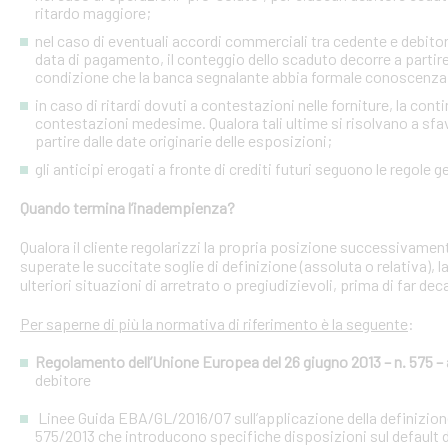
ritardo maggiore;
nel caso di eventuali accordi commerciali tra cedente e debitori 
data di pagamento, il conteggio dello scaduto decorre a partire
condizione che la banca segnalante abbia formale conoscenza 
in caso di ritardi dovuti a contestazioni nelle forniture, la con
contestazioni medesime. Qualora tali ultime si risolvano a sfav
partire dalle date originarie delle esposizioni;
gli anticipi erogati a fronte di crediti futuri seguono le regole g
Quando termina l’inadempienza?
Qualora il cliente regolarizzi la propria posizione successivament
superate le succitate soglie di definizione (assoluta o relativa),
ulteriori situazioni di arretrato o pregiudizievoli, prima di far dec
Per saperne di più la normativa di riferimento è la seguente
:
Regolamento dell’Unione Europea del 26 giugno 2013 – n. 575 – a
debitore
Linee Guida EBA/GL/2016/07 sull’applicazione della definizione 
575/2013 che introducono specifiche disposizioni sul default d