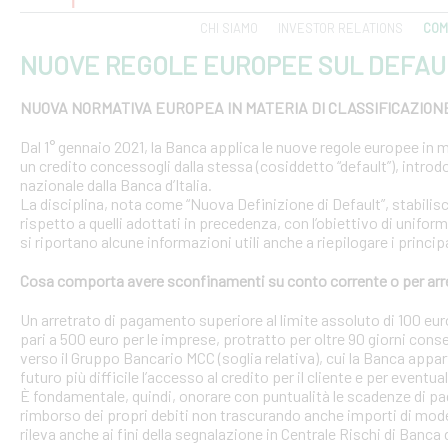
CHI SIAMO
INVESTOR RELATIONS
COM
NUOVE REGOLE EUROPEE SUL DEFAU
NUOVA NORMATIVA EUROPEA IN MATERIA DI CLASSIFICAZION
Dal 1° gennaio 2021, la Banca applica le nuove regole europee in m
un credito concessogli dalla stessa (cosiddetto “default”), introd
nazionale dalla Banca d’Italia.
La disciplina, nota come “Nuova Definizione di Default”, stabilisce 
rispetto a quelli adottati in precedenza, con l’obiettivo di uniform
si riportano alcune informazioni utili anche a riepilogare i princ
Cosa comporta avere sconfinamenti su conto corrente o per arr
Un arretrato di pagamento superiore al limite assoluto di 100 euro
pari a 500 euro per le imprese, protratto per oltre 90 giorni conse
verso il Gruppo Bancario MCC (soglia relativa), cui la Banca appar
futuro più difficile l’accesso al credito per il cliente e per eventua
È fondamentale, quindi, onorare con puntualità le scadenze di pa
rimborso dei propri debiti non trascurando anche importi di modest
rileva anche ai fini della segnalazione in Centrale Rischi di Banca d