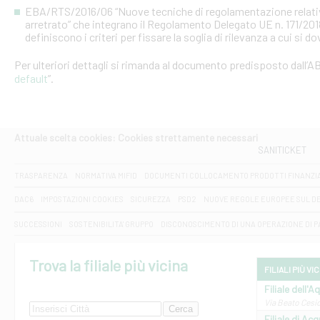
EBA/RTS/2016/06 “Nuove tecniche di regolamentazione relative al
arretrato” che integrano il Regolamento Delegato UE n. 171/20
definiscono i criteri per fissare la soglia di rilevanza a cui si d
Per ulteriori dettagli si rimanda al documento predisposto dall’AB
default
”.
Attuale scelta cookies: Cookies strettamente necessari
SANITICKET
TRASPARENZA
NORMATIVA MIFID
DOCUMENTI COLLOCAMENTO PRODOTTI FINANZI
DAC6
IMPOSTAZIONI COOKIES
SICUREZZA
PSD2
NUOVE REGOLE EUROPEE SUL D
SUCCESSIONI
SOSTENIBILITA' GRUPPO
DISCONOSCIMENTO DI UNA OPERAZIONE DI 
Trova la filiale più vicina
FILIALI PIÙ VI
Filiale dell'A
Via Beato Cesid
Filiale di Ac