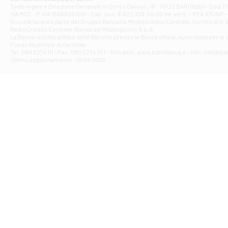
Filiale di Ave
Sede legale e Direzione Generale in Corso Cavour, 19 - 70122 BARI (Italy) - Cod.
IVA MCC - P. IVA 16868201001 - Cap. Soc. € 622.303.241,00 int. vers. - REA 105047 -
VIA PARTENIO 4
Società facente parte del Gruppo Bancario Mediocredito Centrale, iscritto al n. 10
Filiale di Av
MedioCredito Centrale-Banca del Mezzogiorno S.p.A.
La Banca iscritta all'Albo delle Banche presso la Banca d'ltalia, autorizzata per le
VIA F. SAPORITO
Fondo Nazionale di Garanzia.
Filiale di Av
Tel: 080 5274 111 - Fax: 080 5274 751 - Sito web: www.bdmbanca.it - Info: info@b
Piazza Torlonia
Ultimo aggiornamento: 10/01/2023
Filiale di Avi
PIAZZA E. GIAN
Filiale di Bai
VIA G. LIPPIELL
Filiale di Bar
CORSO VITTORIO
Filiale di Ba
VIALE PAPA GIOV
Filiale di Bar
VIA LEMBO 36 C
Filiale di Ba
VIA AMENDOLA 1
Filiale di Ba
VIA FAVIA 3 - Ba
Filiale di Bar