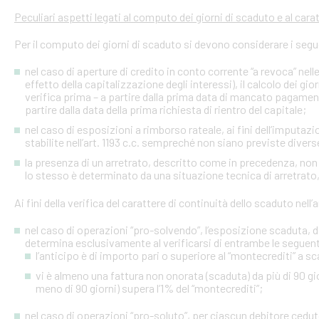
Peculiari aspetti legati al computo dei giorni di scaduto e al cara
Per il computo dei giorni di scaduto si devono considerare i segu
nel caso di aperture di credito in conto corrente “a revoca” nell
effetto della capitalizzazione degli interessi), il calcolo dei gio
verifica prima – a partire dalla prima data di mancato pagame
partire dalla data della prima richiesta di rientro del capitale;
nel caso di esposizioni a rimborso rateale, ai fini dell’imputaz
stabilite nell’art. 1193 c.c. sempreché non siano previste diver
la presenza di un arretrato, descritto come in precedenza, non
lo stesso è determinato da una situazione tecnica di arretrato, 
Ai fini della verifica del carattere di continuità dello scaduto nel
nel caso di operazioni “pro-solvendo”, l’esposizione scaduta, di
determina esclusivamente al verificarsi di entrambe le seguent
l’anticipo è di importo pari o superiore al “montecrediti” a s
vi è almeno una fattura non onorata (scaduta) da più di 90 gio
meno di 90 giorni) supera l’1% del “montecrediti”;
nel caso di operazioni “pro-soluto”, per ciascun debitore ceduto