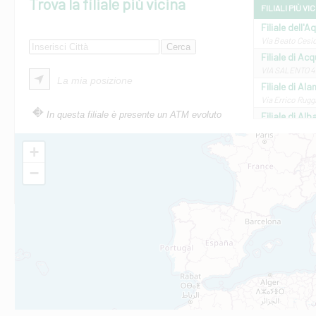
Trova la filiale più vicina
FILIALI PIÙ VI
Filiale dell'A
Via Beato Cesid
Filiale di Ac
VIA SALENTO 42
La mia posizione
Filiale di Ala
Via Errico Ruggi
In questa filiale è presente un ATM evoluto
Filiale di Al
Via Roma, 13 - 
Filiale di Al
+
VIA VITTORIO V
−
Filiale di Am
STATALE 18/17 
Filiale di An
C.SO VITTORIO 
Filiale di And
VIALE CRISPI 50
Filiale di Ars
Viale San Franc
Filiale di Asc
Via Napoli - As