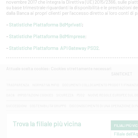
novembre 2017 che integra la Direttiva (UE) 2015/2366, sulle piat
su base trimestrale riguardanti la disponibilità e le prestazioni 
dalla Banca ai propri clienti per l’accesso diretto ai loro conti di
-
Statistiche Piattaforma BdMprivati
;
-
Statistiche Piattaforma BdMimprese
;
-
Statistiche Piattaforma API Gateway PSD2
.
Attuale scelta cookies: Cookies strettamente necessari
SANITICKET
TRASPARENZA
NORMATIVA MIFID
DOCUMENTI COLLOCAMENTO PRODOTTI FINANZI
DAC6
IMPOSTAZIONI COOKIES
SICUREZZA
PSD2
NUOVE REGOLE EUROPEE SUL D
SUCCESSIONI
SOSTENIBILITA' GRUPPO
DISCONOSCIMENTO DI UNA OPERAZIONE DI 
Trova la filiale più vicina
FILIALI PIÙ VI
Filiale dell'A