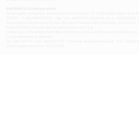
Filiale di At
Corso Elio Adria
BdM BANCA Società per azioni
Filiale di Ave
Sede legale e Direzione Generale in Corso Cavour, 19 - 70122 BARI (Italy) - Cod.
IVA MCC - P. IVA 16868201001 - Cap. Soc. € 622.303.241,00 int. vers. - REA 105047 -
VIA PARTENIO 4
Società facente parte del Gruppo Bancario Mediocredito Centrale, iscritto al n. 10
Filiale di Av
MedioCredito Centrale-Banca del Mezzogiorno S.p.A.
La Banca iscritta all'Albo delle Banche presso la Banca d'ltalia, autorizzata per le
VIA F. SAPORITO
Fondo Nazionale di Garanzia.
Filiale di Av
Tel: 080 5274 111 - Fax: 080 5274 751 - Sito web: www.bdmbanca.it - Info: info@b
Piazza Torlonia
Ultimo aggiornamento: 10/01/2023
Filiale di Avi
PIAZZA E. GIAN
Filiale di Bai
VIA G. LIPPIELL
Filiale di Bar
CORSO VITTORIO
Filiale di Ba
VIALE PAPA GIOV
Filiale di Bar
VIA LEMBO 36 C
Filiale di Ba
VIA AMENDOLA 1
Filiale di Ba
VIA FAVIA 3 - Ba