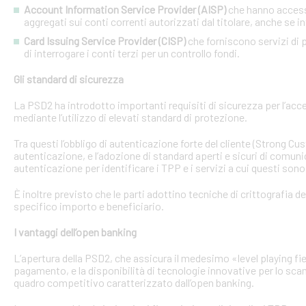
Account Information Service Provider (AISP)
che hanno accesso
aggregati sui conti correnti autorizzati dal titolare, anche se in
Card Issuing Service Provider (CISP)
che forniscono servizi di p
di interrogare i conti terzi per un controllo fondi.
Gli standard di sicurezza
La PSD2 ha introdotto importanti requisiti di sicurezza per l’acce
mediante l’utilizzo di elevati standard di protezione.
Tra questi l’obbligo di autenticazione forte del cliente (Strong C
autenticazione, e l’adozione di standard aperti e sicuri di comunic
autenticazione per identificare i TPP e i servizi a cui questi sono 
È inoltre previsto che le parti adottino tecniche di crittografia d
specifico importo e beneficiario.
I vantaggi dell’open banking
L’apertura della PSD2, che assicura il medesimo «level playing field
pagamento, e la disponibilità di tecnologie innovative per lo sca
quadro competitivo caratterizzato dall’open banking.