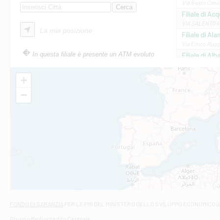
Via Beato Cesid
Filiale di Ac
VIA SALENTO 42
La mia posizione
Filiale di Ala
Via Errico Ruggi
In questa filiale è presente un ATM evoluto
Filiale di Al
Via Roma, 13 - 
Filiale di Al
+
VIA VITTORIO V
−
Filiale di Am
STATALE 18/17 
Filiale di An
C.SO VITTORIO 
Filiale di And
VIALE CRISPI 50
Filiale di Ars
Viale San Franc
Filiale di Asc
Via Napoli - As
Filiale di At
FONDO DI GARANZIA
PER LE PMI DEL MINISTERO DELLO SVILUPPO ECONOMICO (
Contrada Piana 
Gruppo Mediocredito Centrale