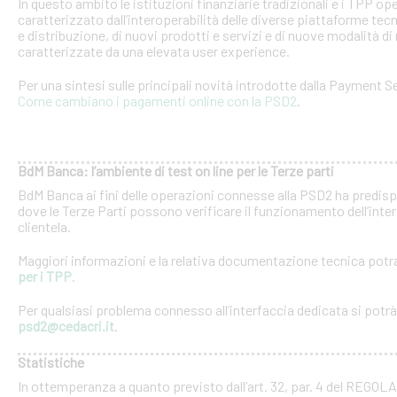
In questo ambito le istituzioni finanziarie tradizionali e i TPP o
caratterizzato dall’interoperabilità delle diverse piattaforme tec
e distribuzione, di nuovi prodotti e servizi e di nuove modalità di 
caratterizzate da una elevata user experience.
Per una sintesi sulle principali novità introdotte dalla Payment Se
Come cambiano i pagamenti online con la PSD2
.
BdM Banca: l’ambiente di test on line per le Terze parti
BdM Banca ai fini delle operazioni connesse alla PSD2 ha predispo
dove le Terze Parti possono verificare il funzionamento dell’inter
clientela.
Maggiori informazioni e la relativa documentazione tecnica potra
per i TPP
.
Per qualsiasi problema connesso all’interfaccia dedicata si potrà c
psd2@cedacri.it
.
Statistiche
In ottemperanza a quanto previsto dall’art. 32, par. 4 del RE