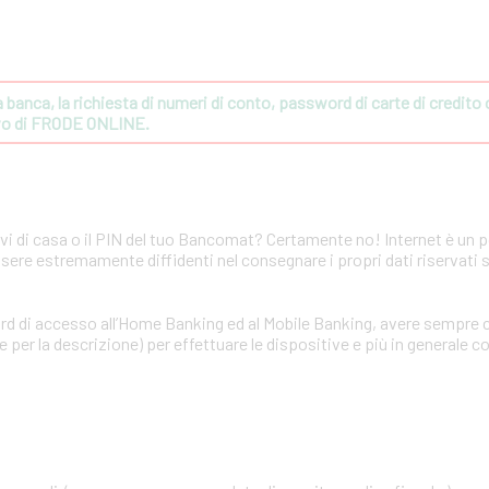
banca, la richiesta di numeri di conto, password di carte di credito o 
ivo di FRODE ONLINE.
avi di casa o il PIN del tuo Bancomat? Certamente no! Internet è un 
ssere estremamente diffidenti nel consegnare i propri dati riservati 
rd di accesso all’Home Banking ed al Mobile Banking, avere sempre c
per la descrizione) per effettuare le dispositive e più in generale co