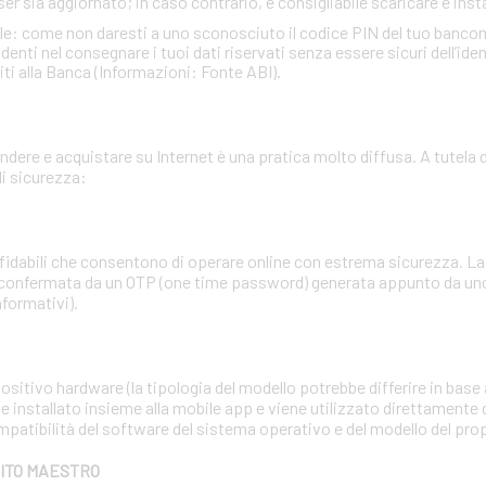
ser sia aggiornato; in caso contrario, è consigliabile scaricare e insta
ale: come non daresti a uno sconosciuto il codice PIN del tuo banc
ti nel consegnare i tuoi dati riservati senza essere sicuri dell’identi
iti alla Banca (Informazioni: Fonte ABI).
dere e acquistare su Internet è una pratica molto diffusa. A tutela d
i sicurezza:
affidabili che consentono di operare online con estrema sicurezza. 
 confermata da un OTP (one time password) generata appunto da uno 
nformativi).
sitivo hardware (la tipologia del modello potrebbe differire in base a
e installato insieme alla mobile app e viene utilizzato direttamente 
mpatibilità del software del sistema operativo e del modello del pr
BITO MAESTRO