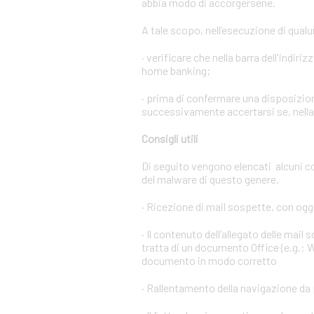
abbia modo di accorgersene.
A tale scopo, nell’esecuzione di qual
· verificare che nella barra dell'indiri
home banking;
· prima di confermare una disposizion
successivamente accertarsi se, nella l
Consigli utili
Di seguito vengono elencati alcuni c
del malware di questo genere.
· Ricezione di mail sospette, con ogge
· Il contenuto dell’allegato delle mail
tratta di un documento Office (e.g.: W
documento in modo corretto
· Rallentamento della navigazione da 