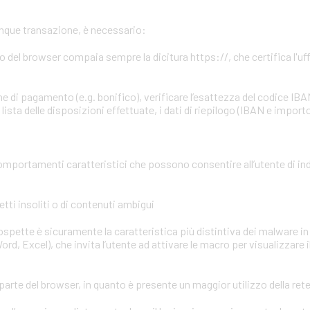
unque transazione, è necessario:
zzo del browser compaia sempre la dicitura https://, che certifica l'uffi
e di pagamento (e.g. bonifico), verificare l’esattezza del codice IBA
ista delle disposizioni effettuate, i dati di riepilogo (IBAN e importo
omportamenti caratteristici che possono consentire all’utente di in
tti insoliti o di contenuti ambigui
 sospette è sicuramente la caratteristica più distintiva dei malware in 
ord, Excel), che invita l’utente ad attivare le macro per visualizzare 
parte del browser, in quanto è presente un maggior utilizzo della ret