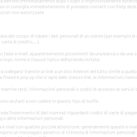
mata d’errore immediatamente dopo il login o improvvisamente durant
aso si consiglia immediatamente di prendere contatti con l’help desk o
azioni non autorizzate
eata allo scopo di rubare i dati personali di un utente (per esempio le
carta di credito,...).
ano false e-mail, apparentemente provenienti da una banca o da una 
 logo, nome e il layout tipico dell’azienda imitata.
a collegarsi tramite un link a un sito Internet del tutto simile a quello
 finestra pop up che si apre dallo stesso link, le informazioni riserv
tramite terzi, informazioni personali o codici di accesso ai servizi d
no aiutarti a non cadere in questo tipo di truffe:
ieda l’inserimento di dati riservati riguardanti codici di carte di paga
 o altre informazioni personali.
via e-mail con qualche piccola attenzione; generalmente queste e-mai
gono un messaggio generico di richiesta di informazioni personali 