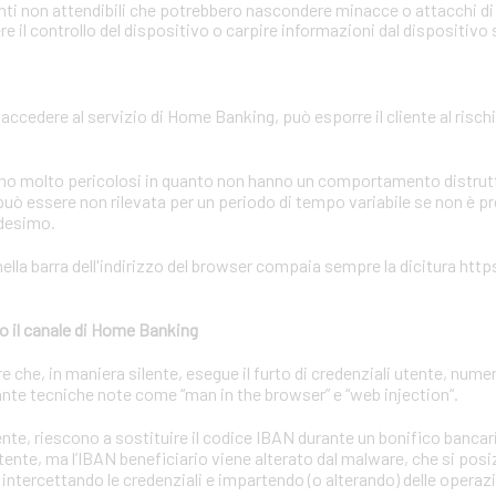
onti non attendibili che potrebbero nascondere minacce o attacchi di 
 il controllo del dispositivo o carpire informazioni dal dispositivo
r accedere al servizio di Home Banking, può esporre il cliente al rischi
sono molto pericolosi in quanto non hanno un comportamento distrutti
uò essere non rilevata per un periodo di tempo variabile se non è p
edesimo.
ella barra dell'indirizzo del browser compaia sempre la dicitura https
o il canale di Home Banking
he, in maniera silente, esegue il furto di credenziali utente, numeri
nte tecniche note come “man in the browser” e “web injection“.
utente, riescono a sostituire il codice IBAN durante un bonifico bancar
utente, ma l’IBAN beneficiario viene alterato dal malware, che si posiz
 intercettando le credenziali e impartendo (o alterando) delle operaz