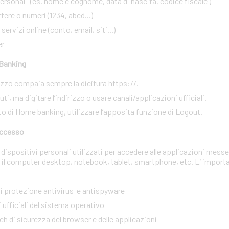
rsonali (es. nome e cognome, data di nascita, codice fiscale )
ere o numeri (1234, abcd...)
ervizi online (conto, email, siti...)
er
 Banking
irizzo compaia sempre la dicitura https://.
i, ma digitare l’indirizzo o usare canali/applicazioni ufficiali.
to di Home banking, utilizzare l’apposita funzione di Logout.
 accesso
dispositivi personali utilizzati per accedere alle applicazioni messe
 il computer desktop, notebook, tablet, smartphone, etc. E’ import
 di protezione antivirus e antispyware
 ufficiali del sistema operativo
tch di sicurezza del browser e delle applicazioni