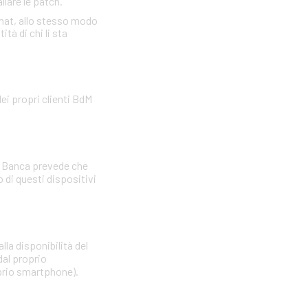
llare le patch.
omat, allo stesso modo
tà di chi li sta
ei propri clienti BdM
La Banca prevede che
di questi dispositivi
lla disponibilità del
dal proprio
oprio smartphone).