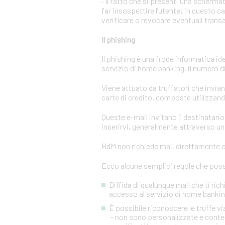
· Il fatto che si presenti una scher
far insospettire l’utente; in questo c
verificare o revocare eventuali trans
Il phishing
Il phishing è una frode informatica id
servizio di home banking, il numero di 
Viene attuato da truffatori che invi
carte di credito, composte utilizzando
Queste e-mail invitano il destinatario 
inserirvi, generalmente attraverso una
BdM non richiede mai, direttamente o 
Ecco alcune semplici regole che posso
Diffida di qualunque mail che ti rich
accesso al servizio di home banking
È possibile riconoscere le truffe 
- non sono personalizzate e conten