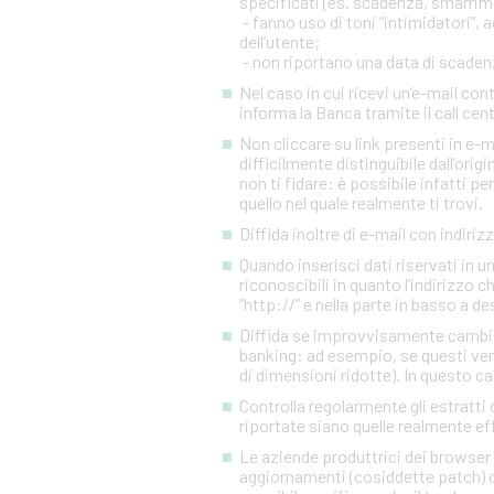
specificati (es. scadenza, smarrim
- fanno uso di toni “intimidatori”
dell’utente;
- non riportano una data di scadenza
Nel caso in cui ricevi un’e-mail c
informa la Banca tramite il call cen
Non cliccare su link presenti in e-
difficilmente distinguibile dall’orig
non ti fidare: è possibile infatti pe
quello nel quale realmente ti trovi.
Diffida inoltre di e-mail con indiriz
Quando inserisci dati riservati in 
riconoscibili in quanto l’indirizzo 
“http://” e nella parte in basso a d
Diffida se improvvisamente cambia l
banking: ad esempio, se questi ven
di dimensioni ridotte). In questo ca
Controlla regolarmente gli estratti 
riportate siano quelle realmente eff
Le aziende produttrici dei browser 
aggiornamenti (cosiddette patch) c