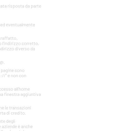
cata risposta da parte
to ed eventualmente
traffatto,
 l’indirizzo corretto,
indirizzo diverso da
 @.
e pagine sono
s://” e non con
accesso all’home
a finestra aggiuntiva
he le transazioni
rta di credito.
te degli
e aziende è anche