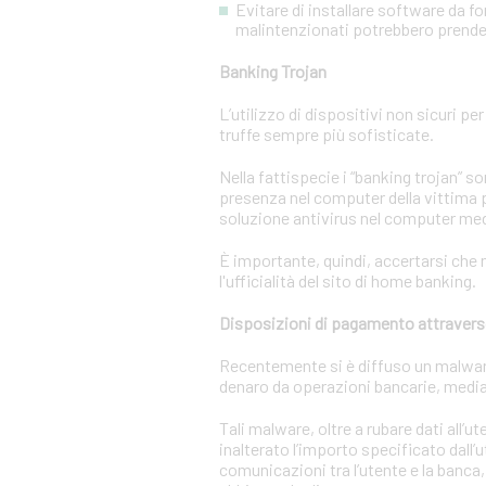
Evitare di installare software da f
malintenzionati potrebbero prendere
Banking Trojan
L’utilizzo di dispositivi non sicuri pe
truffe sempre più sofisticate.
Nella fattispecie i “banking trojan” 
presenza nel computer della vittima p
soluzione antivirus nel computer m
È importante, quindi, accertarsi che n
l'ufficialità del sito di home banking.
Disposizioni di pagamento attravers
Recentemente si è diffuso un malware c
denaro da operazioni bancarie, media
Tali malware, oltre a rubare dati all’
inalterato l’importo specificato dall’
comunicazioni tra l’utente e la banca,