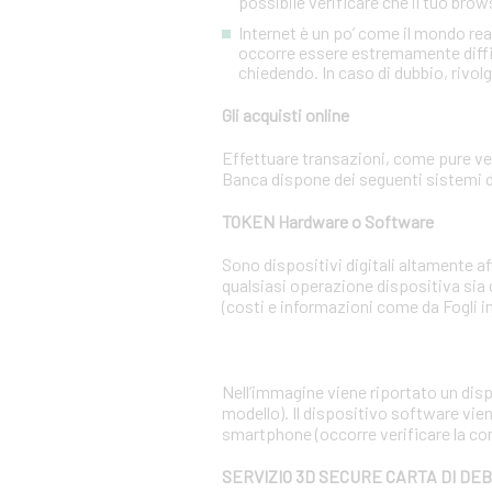
possibile verificare che il tuo brow
Internet è un po’ come il mondo re
occorre essere estremamente diffiden
chiedendo. In caso di dubbio, rivolg
Gli acquisti online
Effettuare transazioni, come pure ven
Banca dispone dei seguenti sistemi d
TOKEN Hardware o Software
Sono dispositivi digitali altamente 
qualsiasi operazione dispositiva sia
(costi e informazioni come da Fogli i
Nell’immagine viene riportato un dispo
modello). Il dispositivo software vien
smartphone (occorre verificare la co
SERVIZIO 3D SECURE CARTA DI DE