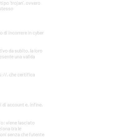
tipo ‘trojan’, ovvero
 stesso
o di incorrere in cyber
vo da subito, la loro
resente una valida
://, che certifica
 di account e, infine,
io; viene lasciato
iona tra le
ioni senza che l’utente