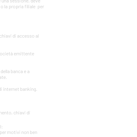
e una sessione, deve
 la propria filiale per
 chiavi di accesso al
società emittente
 della banca e a
ate.
i internet banking.
mento, chiavi di
l:
per motivi non ben