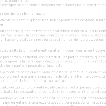
ento, problemi tecnici);
, ad esempio minacciando la sospensione dell’account in caso di man
 per l’invio delle informazioni.
ontenente richieste di questo tipo, non rispondere ma cestinala subi
ter
mail sospette, questi collegamenti potrebbero condurti a un sito con
inale. Anche se sulla barra degli indirizzi del browser viene visualizzato
r un hacker visualizzare nella barra degli indirizzi del tuo browser un 
zi web molto lunghi, contenenti caratteri inusuali, quali in particolare
una pagina web, assicurati che si tratti di una pagina protetta: quest
che compare nella barra degli indirizzi del browser comincia con “http
estra della pagina è presente un lucchetto.
a modalità con la quale ti viene chiesto di inserire i tuoi codici di 
gono chiesti non tramite una pagina del sito, ma tramite pop-up (un
so, contatta la Banca tramite il call center.
conto del tuo conto corrente e delle carte di credito per assicurarti c
ettuate. In caso contrario, contatta la Banca e/o l’emittente della ca
rendono periodicamente disponibili on-line e scaricabili gratuitamen
he incrementano la sicurezza di questi programmi. Sui siti di quest