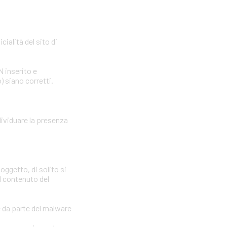
cialità del sito di
N inserito e
) siano corretti.
dividuare la presenza
oggetto, di solito si
il contenuto del
e da parte del malware