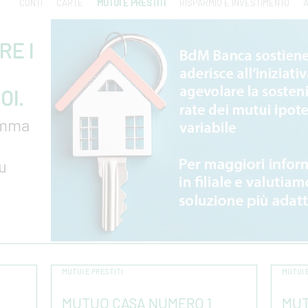
CONTI
CARTE
MUTUI E PRESTITI
RISPARMIO E INVESTIMENTO
A
RE I
OI.
amma
u
MUTUI E PRESTITI
MUTUI 
MUTUO CASA NUMERO 1
MUT