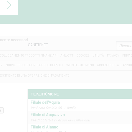
amente necessari
SANITICKET
COLLOCAMENTO PRODOTTI FINANZIARI
AML-CFT
COOKIES
UTILITÀ
PRIVACY
PRIVA
D2
NUOVE REGOLE EUROPEE SUL DEFAULT
WHISTLEBLOWING
ACCESSIBILITA' L. 4/20
OSCIMENTO DI UNA OPERAZIONE DI PAGAMENTO
FILIALI PIÙ VICINE
Filiale dell'Aquila
Via Beato Cesidio 45 - L'Aquila
Filiale di Acquaviva
VIA SALENTO 42 - Acquaviva Delle Fonti
Filiale di Alanno