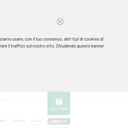
enti
Famiglie
Senior