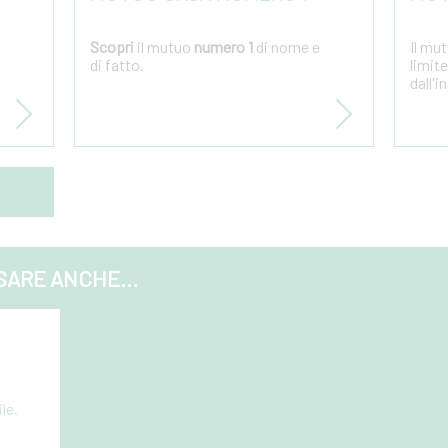
Scopri
il mutuo
numero 1
di nome e
Il mu
di fatto.
limit
dall'
SARE ANCHE...
le.