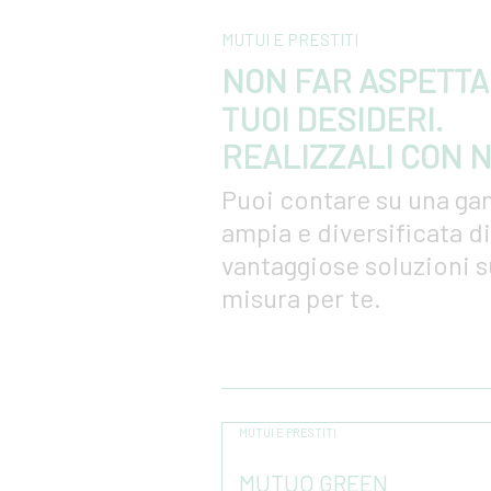
Calendario
MUTUI E PRESTITI
NON FAR ASPETTA
Email
TUOI DESIDERI.
REALIZZALI CON N
Puoi contare su una g
Numeri utili
ampia e diversificata di
vantaggiose soluzioni s
misura per te.
MUTUI E PRESTITI
MUTUO GREEN