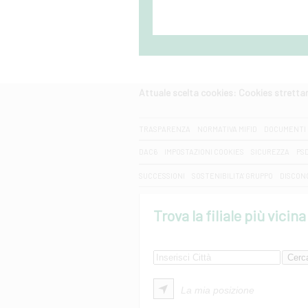
Attuale scelta cookies: Cookies strett
CERCA
TRASPARENZA
NORMATIVA MIFID
DOCUMENTI 
DAC6
IMPOSTAZIONI COOKIES
SICUREZZA
PS
SUCCESSIONI
SOSTENIBILITA' GRUPPO
DISCON
Trova la filiale più vicina
La mia posizione