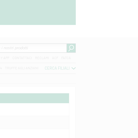
CY APP
CONTATTACI
RECLAMI
ACF
FATCA
CERCA FILIALI
04
TRUFFE AGLI ANZIANI