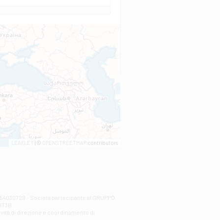
LEAFLET
| ©
OPENSTREETMAP
contributors
00254030729 - Società partecipante al GRUPPO
AlT3B.
ività di direzione e coordinamento di