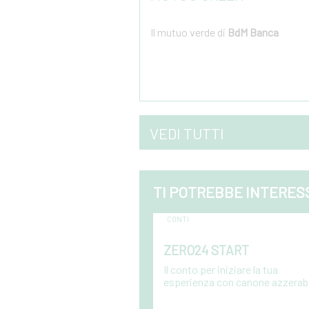
Il mutuo verde di
BdM Banca
Vai al dettaglio
VEDI TUTTI
TI POTREBBE INTERES
CONTI
ZERO24 START
Il conto per iniziare la tua
esperienza con canone azzerabi