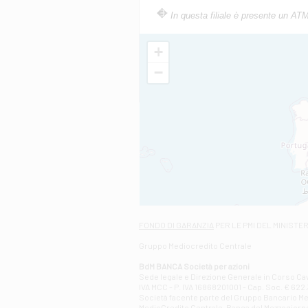
In questa filiale è presente un AT
+
−
FONDO DI GARANZIA
PER LE PMI DEL MINISTE
Gruppo Mediocredito Centrale
BdM BANCA Società per azioni
Sede legale e Direzione Generale in Corso Cavo
IVA MCC - P. IVA 16868201001 - Cap. Soc. € 622.3
Società facente parte del Gruppo Bancario Medio
MedioCredito Centrale-Banca del Mezzogiorno