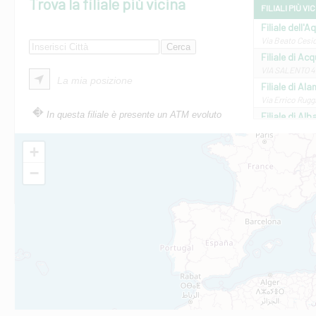
Trova la filiale più vicina
FILIALI PIÙ VI
Filiale dell'A
Via Beato Cesid
Filiale di Ac
VIA SALENTO 42
La mia posizione
Filiale di Ala
Via Errico Ruggi
In questa filiale è presente un ATM evoluto
Filiale di Al
Via Roma, 13 - 
Filiale di Al
+
VIA VITTORIO V
−
Filiale di Am
STATALE 18/17 
Filiale di An
C.SO VITTORIO 
Filiale di And
VIALE CRISPI 50
Filiale di Ars
Viale San Franc
Filiale di Asc
Via Napoli - As