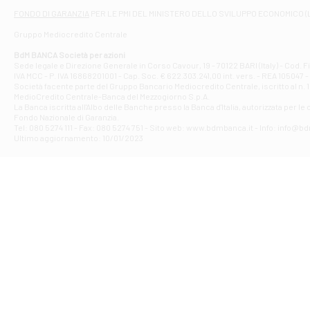
Filiale di At
FONDO DI GARANZIA
PER LE PMI DEL MINISTERO DELLO SVILUPPO ECONOMICO (
Contrada Piana 
Gruppo Mediocredito Centrale
Filiale di At
Corso Elio Adria
BdM BANCA Società per azioni
Filiale di Ave
Sede legale e Direzione Generale in Corso Cavour, 19 - 70122 BARI (Italy) - Cod.
IVA MCC - P. IVA 16868201001 - Cap. Soc. € 622.303.241,00 int. vers. - REA 105047 -
VIA PARTENIO 4
Società facente parte del Gruppo Bancario Mediocredito Centrale, iscritto al n. 10
Filiale di Av
MedioCredito Centrale-Banca del Mezzogiorno S.p.A.
La Banca iscritta all'Albo delle Banche presso la Banca d'ltalia, autorizzata per le
VIA F. SAPORITO
Fondo Nazionale di Garanzia.
Filiale di Av
Tel: 080 5274 111 - Fax: 080 5274 751 - Sito web: www.bdmbanca.it - Info: info@b
Piazza Torlonia
Ultimo aggiornamento: 10/01/2023
Filiale di Avi
PIAZZA E. GIAN
Filiale di Bai
VIA G. LIPPIELL
Filiale di Bar
CORSO VITTORIO
Filiale di Ba
VIALE PAPA GIOV
Filiale di Bar
VIA LEMBO 36 C
Filiale di Ba