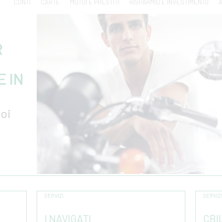
CONTI
CARTE
MUTUI E PRESTITI
RISPARMIO E INVESTIMENTO
A
R
E IN
uoi
SERVIZI
SERVIZI
I NAVIGATI
CBI