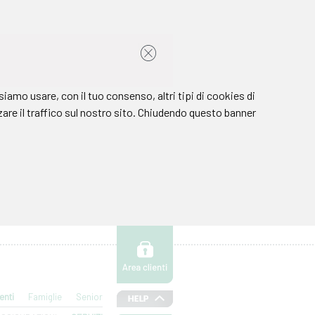
enti
Famiglie
Senior