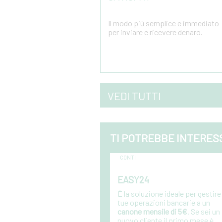
Il modo più semplice e immediato
per inviare e ricevere denaro.
Vai al dettaglio
VEDI TUTTI
TI POTREBBE INTERES
CONTI
EASY24
È la soluzione ideale per gestire 
tue operazioni bancarie a un
canone mensile di 5€
. Se sei un
nuovo cliente il primo mese è