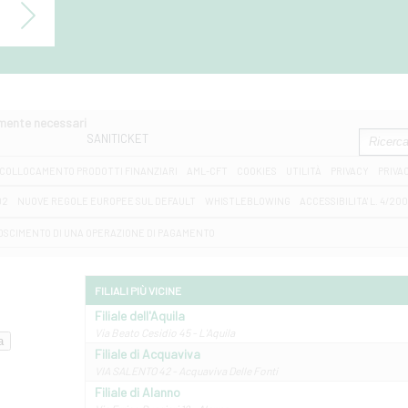
amente necessari
SANITICKET
COLLOCAMENTO PRODOTTI FINANZIARI
AML-CFT
COOKIES
UTILITÀ
PRIVACY
PRIVA
D2
NUOVE REGOLE EUROPEE SUL DEFAULT
WHISTLEBLOWING
ACCESSIBILITA' L. 4/20
OSCIMENTO DI UNA OPERAZIONE DI PAGAMENTO
FILIALI PIÙ VICINE
Filiale dell'Aquila
Via Beato Cesidio 45 - L'Aquila
Filiale di Acquaviva
VIA SALENTO 42 - Acquaviva Delle Fonti
Filiale di Alanno