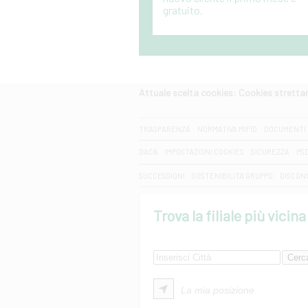
gratuito.
Attuale scelta cookies: Cookies strett
CERCA
TRASPARENZA
NORMATIVA MIFID
DOCUMENTI 
DAC6
IMPOSTAZIONI COOKIES
SICUREZZA
PS
SUCCESSIONI
SOSTENIBILITA' GRUPPO
DISCON
Trova la filiale più vicina
La mia posizione