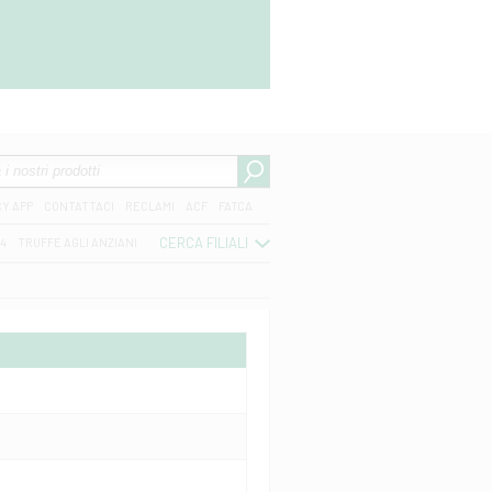
CY APP
CONTATTACI
RECLAMI
ACF
FATCA
CERCA FILIALI
04
TRUFFE AGLI ANZIANI