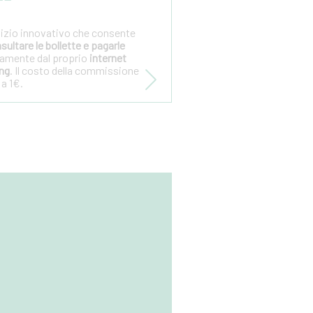
rvizio innovativo che consente
sultare le bollette e pagarle
tamente dal proprio
internet
ng
. Il costo della commissione
 a 1€.