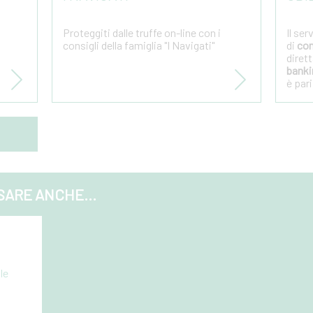
Proteggiti dalle truffe on-line con i
Il se
consigli della famiglia "I Navigati"
di
con
diret
banki
è pari
SARE ANCHE...
le