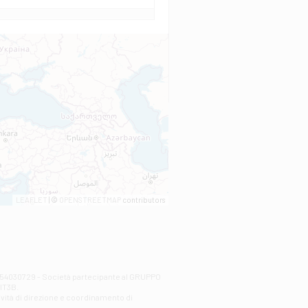
LEAFLET
| ©
OPENSTREETMAP
contributors
00254030729 - Società partecipante al GRUPPO
AlT3B.
ività di direzione e coordinamento di