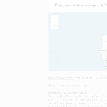
In questa filiale è presente un AT
+
−
FONDO DI GARANZIA
PER LE PMI DEL MINISTE
Gruppo Mediocredito Centrale
BdM BANCA Società per azioni
Sede legale e Direzione Generale in Corso Cavo
IVA MCC - P. IVA 16868201001 - Cap. Soc. € 622.3
Società facente parte del Gruppo Bancario Medio
MedioCredito Centrale-Banca del Mezzogiorno