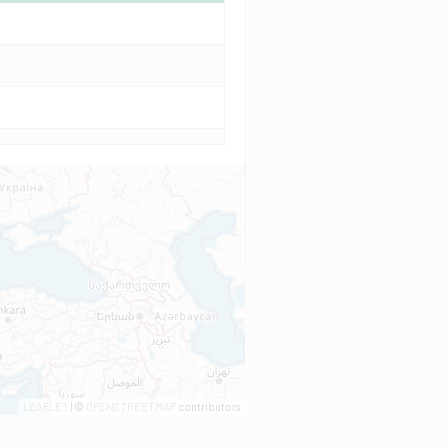
LEAFLET
| ©
OPENSTREETMAP
contributors