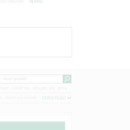
SSICURAZIONI
SERVIZI
CY APP
CONTATTACI
RECLAMI
ACF
FATCA
CERCA FILIALI
04
TRUFFE AGLI ANZIANI