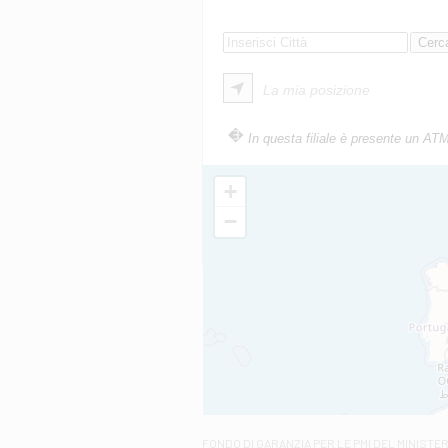
La mia posizione
In questa filiale è presente un AT
+
−
FONDO DI GARANZIA
PER LE PMI DEL MINISTE