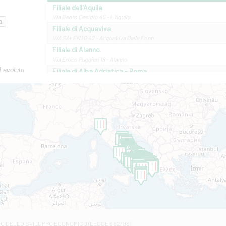
Filiale dell'Aquila
Via Beato Cesidio 45 - L'Aquila
Filiale di Acquaviva
VIA SALENTO 42 - Acquaviva Delle Fonti
Filiale di Alanno
Via Errico Ruggieri 18 - Alanno
M evoluto
Filiale di Alba Adriatica - Roma
Via Roma, 13 - Alba Adriatica
Filiale di Altamura
VIA VITTORIO VENETO 79/81 A - Altamura
Filiale di Amantea
STATALE 18/17 - Amantea
Filiale di Andretta
C.SO VITTORIO VENETO 8 - Andretta
Filiale di Andria 1 - Crispi
VIALE CRISPI 50/A - Andria
Filiale di Arsita
Viale San Francesco 6/b - Arsita
Filiale di Ascoli Piceno
Via Napoli - Ascoli Piceno
Filiale di Atessa
RO DELLO SVILUPPO ECONOMICO (LEGGE 662/96)