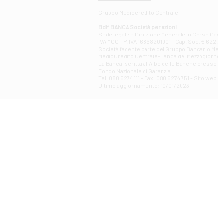
Gruppo Mediocredito Centrale
BdM BANCA Società per azioni
Sede legale e Direzione Generale in Corso Cavo
IVA MCC - P. IVA 16868201001 - Cap. Soc. € 622.3
Società facente parte del Gruppo Bancario Medio
MedioCredito Centrale-Banca del Mezzogiorno
La Banca iscritta all'Albo delle Banche presso l
Fondo Nazionale di Garanzia.
Tel: 080 5274 111 - Fax: 080 5274 751 - Sito w
Ultimo aggiornamento: 10/01/2023