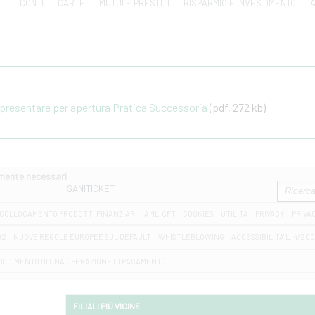
CONTI
CARTE
MUTUI E PRESTITI
RISPARMIO E INVESTIMENTO
A
resentare per apertura Pratica Successoria
(pdf, 272 kb)
amente necessari
SANITICKET
COLLOCAMENTO PRODOTTI FINANZIARI
AML-CFT
COOKIES
UTILITÀ
PRIVACY
PRIVA
D2
NUOVE REGOLE EUROPEE SUL DEFAULT
WHISTLEBLOWING
ACCESSIBILITA' L. 4/20
OSCIMENTO DI UNA OPERAZIONE DI PAGAMENTO
FILIALI PIÙ VICINE