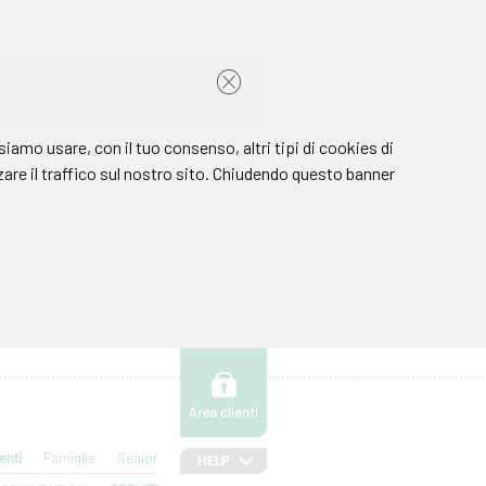
enti
Famiglie
Senior