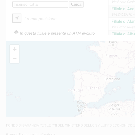
Via Beato Cesid
Filiale di Ac
VIA SALENTO 42
La mia posizione
Filiale di Ala
Via Errico Ruggi
In questa filiale è presente un ATM evoluto
Filiale di Al
Via Roma, 13 - 
Filiale di Al
+
VIA VITTORIO V
−
Filiale di Am
STATALE 18/17 
Filiale di An
C.SO VITTORIO 
Filiale di And
VIALE CRISPI 50
Filiale di Ars
Viale San Franc
Filiale di Asc
Via Napoli - As
Filiale di At
FONDO DI GARANZIA
PER LE PMI DEL MINISTERO DELLO SVILUPPO ECONOMICO (
Contrada Piana 
Gruppo Mediocredito Centrale