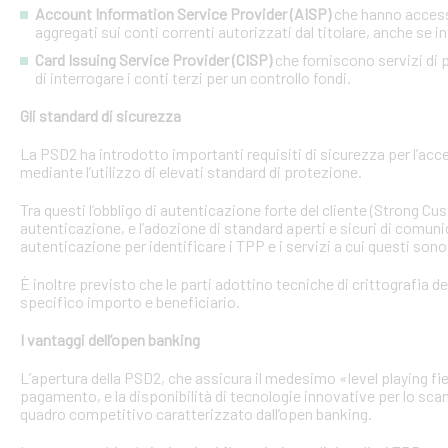
Account Information Service Provider (AISP)
che hanno accesso
aggregati sui conti correnti autorizzati dal titolare, anche se in
Card Issuing Service Provider (CISP)
che forniscono servizi di p
di interrogare i conti terzi per un controllo fondi.
Gli standard di sicurezza
La PSD2 ha introdotto importanti requisiti di sicurezza per l’acce
mediante l’utilizzo di elevati standard di protezione.
Tra questi l’obbligo di autenticazione forte del cliente (Strong C
autenticazione, e l’adozione di standard aperti e sicuri di comunic
autenticazione per identificare i TPP e i servizi a cui questi sono 
È inoltre previsto che le parti adottino tecniche di crittografia d
specifico importo e beneficiario.
I vantaggi dell’open banking
L’apertura della PSD2, che assicura il medesimo «level playing field
pagamento, e la disponibilità di tecnologie innovative per lo sca
quadro competitivo caratterizzato dall’open banking.