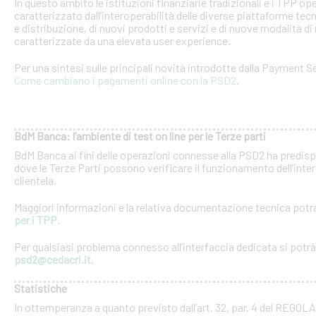
In questo ambito le istituzioni finanziarie tradizionali e i TPP o
caratterizzato dall’interoperabilità delle diverse piattaforme tec
e distribuzione, di nuovi prodotti e servizi e di nuove modalità di 
caratterizzate da una elevata user experience.
Per una sintesi sulle principali novità introdotte dalla Payment Se
Come cambiano i pagamenti online con la PSD2
.
BdM Banca: l’ambiente di test on line per le Terze parti
BdM Banca ai fini delle operazioni connesse alla PSD2 ha predispo
dove le Terze Parti possono verificare il funzionamento dell’inter
clientela.
Maggiori informazioni e la relativa documentazione tecnica potra
per i TPP
.
Per qualsiasi problema connesso all’interfaccia dedicata si potrà c
psd2@cedacri.it
.
Statistiche
In ottemperanza a quanto previsto dall’art. 32, par. 4 del RE