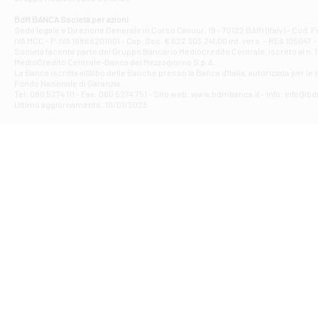
Filiale di At
Corso Elio Adria
BdM BANCA Società per azioni
Filiale di Ave
Sede legale e Direzione Generale in Corso Cavour, 19 - 70122 BARI (Italy) - Cod.
IVA MCC - P. IVA 16868201001 - Cap. Soc. € 622.303.241,00 int. vers. - REA 105047 -
VIA PARTENIO 4
Società facente parte del Gruppo Bancario Mediocredito Centrale, iscritto al n. 10
Filiale di Av
MedioCredito Centrale-Banca del Mezzogiorno S.p.A.
La Banca iscritta all'Albo delle Banche presso la Banca d'ltalia, autorizzata per le
VIA F. SAPORITO
Fondo Nazionale di Garanzia.
Filiale di Av
Tel: 080 5274 111 - Fax: 080 5274 751 - Sito web: www.bdmbanca.it - Info: info@b
Piazza Torlonia
Ultimo aggiornamento: 10/01/2023
Filiale di Avi
PIAZZA E. GIAN
Filiale di Bai
VIA G. LIPPIELL
Filiale di Bar
CORSO VITTORIO
Filiale di Ba
VIALE PAPA GIOV
Filiale di Bar
VIA LEMBO 36 C
Filiale di Ba
VIA AMENDOLA 1
Filiale di Ba
VIA FAVIA 3 - Ba