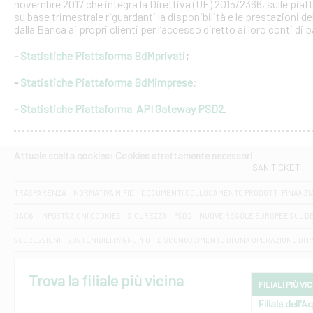
novembre 2017 che integra la Direttiva (UE) 2015/2366, sulle piat
su base trimestrale riguardanti la disponibilità e le prestazioni 
dalla Banca ai propri clienti per l’accesso diretto ai loro conti di
-
Statistiche Piattaforma BdMprivati
;
-
Statistiche Piattaforma BdMimprese
;
-
Statistiche Piattaforma API Gateway PSD2
.
Attuale scelta cookies: Cookies strettamente necessari
SANITICKET
TRASPARENZA
NORMATIVA MIFID
DOCUMENTI COLLOCAMENTO PRODOTTI FINANZI
DAC6
IMPOSTAZIONI COOKIES
SICUREZZA
PSD2
NUOVE REGOLE EUROPEE SUL D
SUCCESSIONI
SOSTENIBILITA' GRUPPO
DISCONOSCIMENTO DI UNA OPERAZIONE DI 
Trova la filiale più vicina
FILIALI PIÙ VI
Filiale dell'A