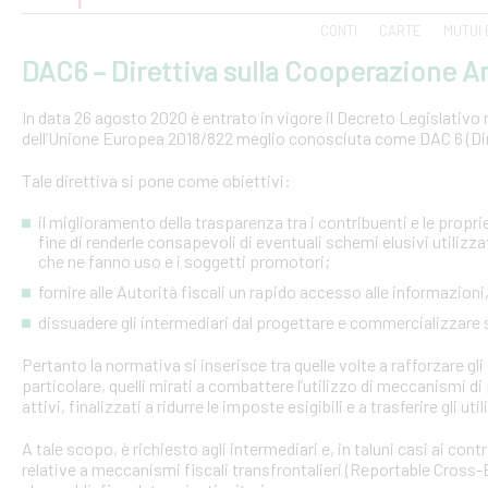
CONTI
CARTE
MUTUI 
DAC6 – Direttiva sulla Cooperazione Am
In data 26 agosto 2020 è entrato in vigore il Decreto Legislativo n.
dell’Unione Europea 2018/822 meglio conosciuta come DAC 6 (Dire
Tale direttiva si pone come obiettivi:
il miglioramento della trasparenza tra i contribuenti e le proprie 
fine di renderle consapevoli di eventuali schemi elusivi utilizz
che ne fanno uso e i soggetti promotori;
fornire alle Autorità fiscali un rapido accesso alle informazio
dissuadere gli intermediari dal progettare e commercializzare
Pertanto la normativa si inserisce tra quelle volte a rafforzare gli 
particolare, quelli mirati a combattere l’utilizzo di meccanismi d
attivi, finalizzati a ridurre le imposte esigibili e a trasferire gli ut
A tale scopo, è richiesto agli intermediari e, in taluni casi ai con
relative a meccanismi fiscali transfrontalieri (Reportable Cros