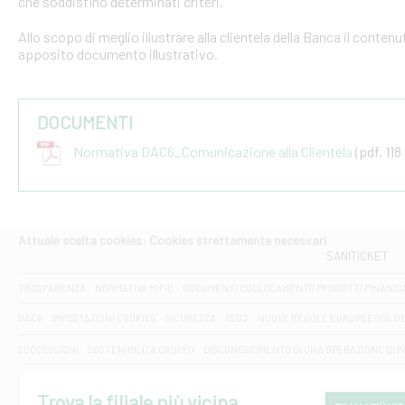
che soddisfino determinati criteri.
Allo scopo di meglio illustrare alla clientela della Banca il conten
apposito documento illustrativo.
DOCUMENTI
Normativa DAC6_Comunicazione alla Clientela
(pdf, 118
Attuale scelta cookies: Cookies strettamente necessari
SANITICKET
TRASPARENZA
NORMATIVA MIFID
DOCUMENTI COLLOCAMENTO PRODOTTI FINANZI
DAC6
IMPOSTAZIONI COOKIES
SICUREZZA
PSD2
NUOVE REGOLE EUROPEE SUL D
SUCCESSIONI
SOSTENIBILITA' GRUPPO
DISCONOSCIMENTO DI UNA OPERAZIONE DI 
Trova la filiale più vicina