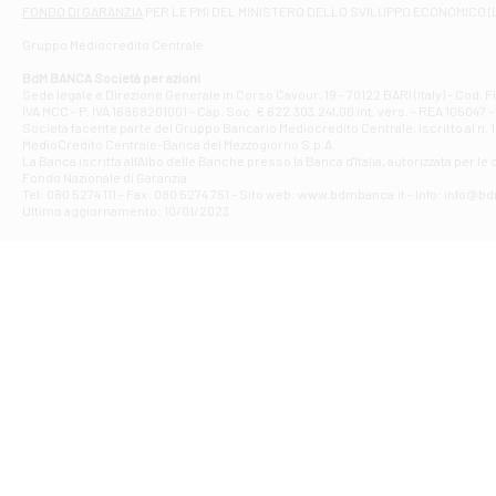
Filiale di At
FONDO DI GARANZIA
PER LE PMI DEL MINISTERO DELLO SVILUPPO ECONOMICO (
Contrada Piana 
Gruppo Mediocredito Centrale
Filiale di At
Corso Elio Adria
BdM BANCA Società per azioni
Filiale di Ave
Sede legale e Direzione Generale in Corso Cavour, 19 - 70122 BARI (Italy) - Cod.
IVA MCC - P. IVA 16868201001 - Cap. Soc. € 622.303.241,00 int. vers. - REA 105047 -
VIA PARTENIO 4
Società facente parte del Gruppo Bancario Mediocredito Centrale, iscritto al n. 10
Filiale di Av
MedioCredito Centrale-Banca del Mezzogiorno S.p.A.
La Banca iscritta all'Albo delle Banche presso la Banca d'ltalia, autorizzata per le
VIA F. SAPORITO
Fondo Nazionale di Garanzia.
Filiale di Av
Tel: 080 5274 111 - Fax: 080 5274 751 - Sito web: www.bdmbanca.it - Info: info@b
Piazza Torlonia
Ultimo aggiornamento: 10/01/2023
Filiale di Avi
PIAZZA E. GIAN
Filiale di Bai
VIA G. LIPPIELL
Filiale di Bar
CORSO VITTORIO
Filiale di Ba
VIALE PAPA GIOV
Filiale di Bar
VIA LEMBO 36 C
Filiale di Ba
VIA AMENDOLA 1