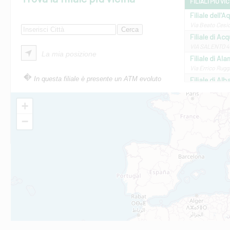
FILIALI PIÙ VI
Filiale dell'A
Via Beato Cesid
Filiale di Ac
VIA SALENTO 42
La mia posizione
Filiale di Ala
Via Errico Ruggi
In questa filiale è presente un ATM evoluto
Filiale di Al
Via Roma, 13 - 
Filiale di Al
+
VIA VITTORIO V
−
Filiale di Am
STATALE 18/17 
Filiale di An
C.SO VITTORIO 
Filiale di And
VIALE CRISPI 50
Filiale di Ars
Viale San Franc
Filiale di Asc
Via Napoli - As