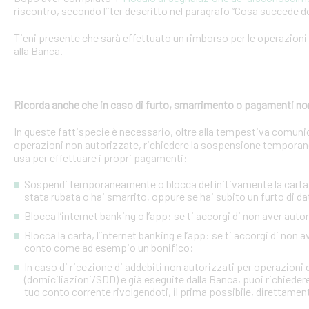
riscontro, secondo l’iter descritto nel paragrafo “Cosa succede d
Tieni presente che sarà effettuato un rimborso per le operazion
alla Banca.
Ricorda anche che in caso di furto, smarrimento o pagamenti no
In queste fattispecie è necessario, oltre alla tempestiva comuni
operazioni non autorizzate, richiedere la sospensione temporanea o
usa per effettuare i propri pagamenti:
Sospendi temporaneamente o blocca definitivamente la carta: s
stata rubata o hai smarrito, oppure se hai subito un furto di dat
Blocca l’internet banking o l’app: se ti accorgi di non aver a
Blocca la carta, l’internet banking e l’app: se ti accorgi di non 
conto come ad esempio un bonifico;
In caso di ricezione di addebiti non autorizzati per operazioni
(domiciliazioni/SDD) e già eseguite dalla Banca, puoi richieder
tuo conto corrente rivolgendoti, il prima possibile, direttamente 