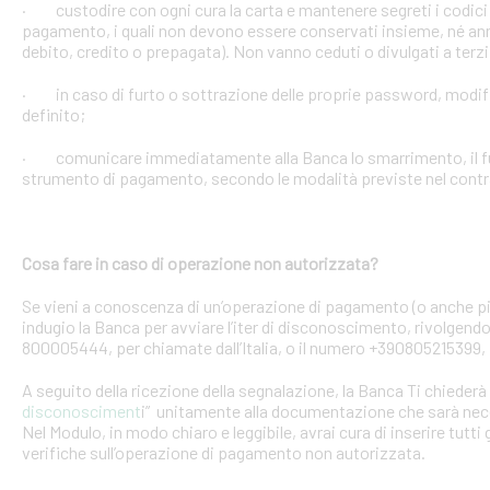
· custodire con ogni cura la carta e mantenere segreti i codici 
pagamento, i quali non devono essere conservati insieme, né anno
debito, credito o prepagata). Non vanno ceduti o divulgati a terzi
· in caso di furto o sottrazione delle proprie password, mod
definito;
· comunicare immediatamente alla Banca lo smarrimento, il furt
strumento di pagamento, secondo le modalità previste nel contra
Cosa fare in caso di operazione non autorizzata?
Se vieni a conoscenza di un’operazione di pagamento (o anche pi
indugio la Banca per avviare l’iter di disconoscimento, rivolgendoT
800005444, per chiamate dall’Italia, o il numero +390805215399, 
A seguito della ricezione della segnalazione, la Banca Ti chiederà 
disconosciment
i” unitamente alla documentazione che sarà nece
Nel Modulo, in modo chiaro e leggibile, avrai cura di inserire tutti 
verifiche sull’operazione di pagamento non autorizzata.