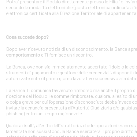
Potrai presentare il Modulo direttamente presso le Filiali o invi
secondo le modalità elettroniche (posta elettronica ordinaria all’i
elettronica certificata alla Direzione Territoriale di appartenenza 
Cosa succede dopo?
Dopo aver ricevuto notizia di un disconoscimento, la Banca apre 
comportamento
e Ti fornisce un riscontro.
La Banca, ove non sia immediatamente accertato il dolo o la colpa 
strumenti di pagamento e gestione delle credenziali, dispone il
autorizzate entro il primo giorno lavorativo successivo alla data 
La Banca Ti comunica l’avvenuto rimborso ma anche il proprio dirit
ricezione del Modulo, le somme rimborsate, qualora, all’esito di 
o colpa grave per cui l’operazione disconosciuta debba invece con
inviare la denuncia presentata all’Autorità Giudiziaria e/o qualsias
phishing) entro un tempo ragionevole.
Qualora risulti, all’esito dell’istruttoria, che le operazioni erano
lamentata non sussistono, la Banca eserciterà il proprio diritto ad
calendario dalla data di ricezione del Modulo, facendo precedere 