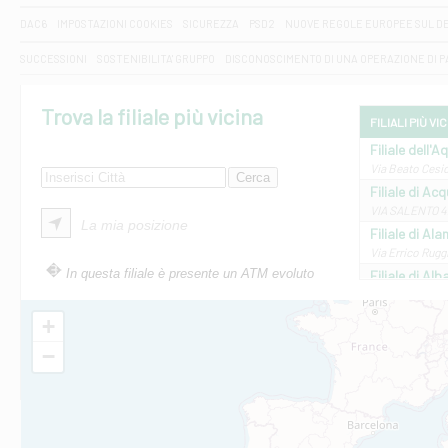
DAC6
IMPOSTAZIONI COOKIES
SICUREZZA
PSD2
NUOVE REGOLE EUROPEE SUL D
SUCCESSIONI
SOSTENIBILITA' GRUPPO
DISCONOSCIMENTO DI UNA OPERAZIONE DI 
Trova la filiale più vicina
FILIALI PIÙ VI
Filiale dell'A
Via Beato Cesid
Filiale di Ac
VIA SALENTO 42
La mia posizione
Filiale di Ala
Via Errico Ruggi
In questa filiale è presente un ATM evoluto
Filiale di Al
Via Roma, 13 - 
Filiale di Al
+
VIA VITTORIO V
−
Filiale di Am
STATALE 18/17 
Filiale di An
C.SO VITTORIO 
Filiale di And