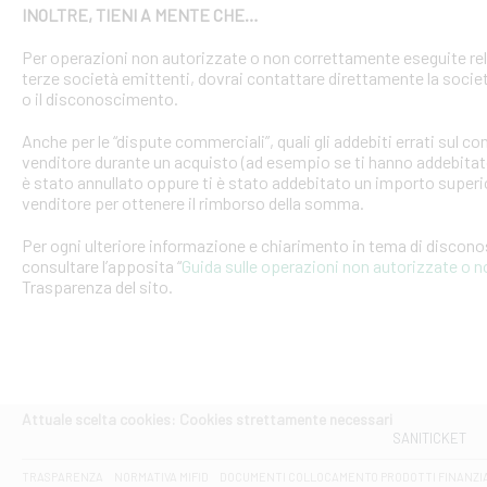
INOLTRE, TIENI A MENTE CHE…
Per operazioni non autorizzate o non correttamente eseguite rel
terze società emittenti, dovrai contattare direttamente la soci
o il disconoscimento.
Anche per le “dispute commerciali”, quali gli addebiti errati sul 
venditore durante un acquisto (ad esempio se ti hanno addebitato
è stato annullato oppure ti è stato addebitato un importo superio
venditore per ottenere il rimborso della somma.
Per ogni ulteriore informazione e chiarimento in tema di discon
consultare l’apposita “
Guida sulle operazioni non autorizzate o 
Trasparenza del sito.
Attuale scelta cookies: Cookies strettamente necessari
SANITICKET
TRASPARENZA
NORMATIVA MIFID
DOCUMENTI COLLOCAMENTO PRODOTTI FINANZI