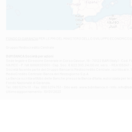
VIALE CRISPI 50
Filiale di Ars
Viale San Franc
Filiale di Asc
Via Napoli - As
Filiale di At
FONDO DI GARANZIA
PER LE PMI DEL MINISTERO DELLO SVILUPPO ECONOMICO (
Contrada Piana 
Gruppo Mediocredito Centrale
Filiale di At
Corso Elio Adria
BdM BANCA Società per azioni
Filiale di Ave
Sede legale e Direzione Generale in Corso Cavour, 19 - 70122 BARI (Italy) - Cod.
IVA MCC - P. IVA 16868201001 - Cap. Soc. € 622.303.241,00 int. vers. - REA 105047 -
VIA PARTENIO 4
Società facente parte del Gruppo Bancario Mediocredito Centrale, iscritto al n. 10
Filiale di Av
MedioCredito Centrale-Banca del Mezzogiorno S.p.A.
La Banca iscritta all'Albo delle Banche presso la Banca d'ltalia, autorizzata per le
VIA F. SAPORITO
Fondo Nazionale di Garanzia.
Filiale di Av
Tel: 080 5274 111 - Fax: 080 5274 751 - Sito web: www.bdmbanca.it - Info: info@b
Piazza Torlonia
Ultimo aggiornamento: 10/01/2023
Filiale di Avi
PIAZZA E. GIAN
Filiale di Bai
VIA G. LIPPIELL
Filiale di Bar
CORSO VITTORIO