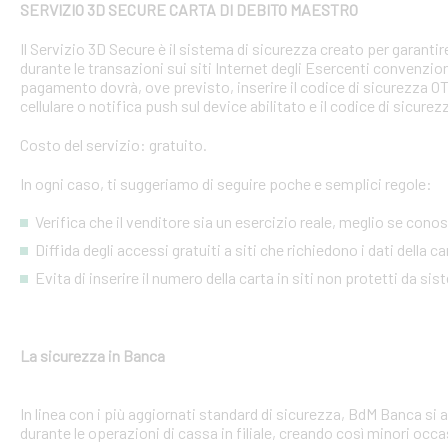
SERVIZIO 3D SECURE CARTA DI DEBITO MAESTRO
Il Servizio 3D Secure è il sistema di sicurezza creato per garant
durante le transazioni sui siti Internet degli Esercenti convenzion
pagamento dovrà, ove previsto, inserire il codice di sicurezza 
cellulare o notifica push sul device abilitato e il codice di sicure
Costo del servizio: gratuito.
In ogni caso, ti suggeriamo di seguire poche e semplici regole:
Verifica che il venditore sia un esercizio reale, meglio se conosci
Diffida degli accessi gratuiti a siti che richiedono i dati della 
Evita di inserire il numero della carta in siti non protetti da si
La sicurezza in Banca
In linea con i più aggiornati standard di sicurezza, BdM Banca si 
durante le operazioni di cassa in filiale, creando così minori occa