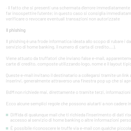
· Il fatto che si presenti una schermata d’errore immediatament
far insospettire l’utente; in questo caso si consiglia immediatame
verificare o revocare eventuali transazioni non autorizzate
Il phishing
Il phishing è una frode informatica ideata allo scopo di rubare i d
servizio di home banking, il numero di carta di credito,...).
Viene attuato da truffatori che inviano false e-mail, apparente
carte di credito, composte utilizzando logo, nome e il layout tipi
Queste e-mail invitano il destinatario a collegarsi tramite un link a
inserirvi, generalmente attraverso una finestra pop up che si apre
BdM non richiede mai, direttamente o tramite terzi, informazioni p
Ecco alcune semplici regole che possono aiutarti a non cadere in 
Diffida di qualunque mail che ti richieda l’inserimento di dati ri
accesso al servizio di home banking o altre informazioni perso
È possibile riconoscere le truffe via e-mail con qualche picco