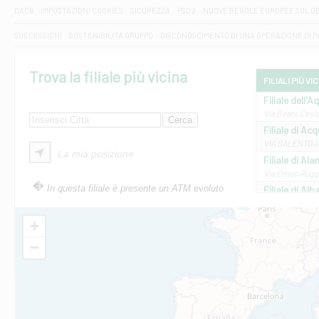
DAC6
IMPOSTAZIONI COOKIES
SICUREZZA
PSD2
NUOVE REGOLE EUROPEE SUL D
SUCCESSIONI
SOSTENIBILITA' GRUPPO
DISCONOSCIMENTO DI UNA OPERAZIONE DI 
Trova la filiale più vicina
FILIALI PIÙ VI
Filiale dell'A
Via Beato Cesid
Filiale di Ac
VIA SALENTO 42
La mia posizione
Filiale di Ala
Via Errico Ruggi
In questa filiale è presente un ATM evoluto
Filiale di Al
Via Roma, 13 - 
Filiale di Al
+
VIA VITTORIO V
−
Filiale di Am
STATALE 18/17 
Filiale di An
C.SO VITTORIO 
Filiale di And