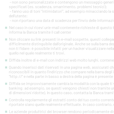
- non sono personalizzate e contengono un messaggio generico
specificati (es. scadenza, smarrimento, problemi tecnici);
- fanno uso di toni “intimidatori”, ad esempio minacciando la
dell’utente;
- non riportano una data di scadenza per l’invio delle informazi
Nel caso in cui ricevi un’e-mail contenente richieste di quest
informa la Banca tramite il call center
Non cliccare su link presenti in e-mail sospette, questi colleg
difficilmente distinguibile dall’originale. Anche se sulla barra de
non ti fidare: è possibile infatti per un hacker visualizzare nell
quello nel quale realmente ti trovi.
Diffida inoltre di e-mail con indirizzi web molto lunghi, contenen
Quando inserisci dati riservati in una pagina web, assicurati c
riconoscibili in quanto l’indirizzo che compare nella barra degl
“http://” e nella parte in basso a destra della pagina è presente
Diffida se improvvisamente cambia la modalità con la quale ti v
banking: ad esempio, se questi vengono chiesti non tramite un
di dimensioni ridotte). In questo caso, contatta la Banca tramite
Controlla regolarmente gli estratti conto del tuo conto corrente 
riportate siano quelle realmente effettuate. In caso contrario, c
Le aziende produttrici dei browser rendono periodicamente disp