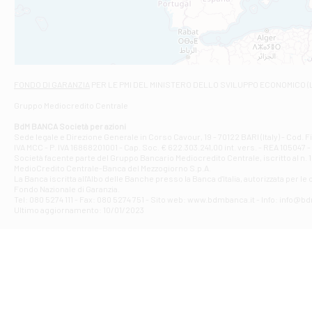
VIALE CRISPI 50
Filiale di Ars
Viale San Franc
Filiale di Asc
Via Napoli - As
Filiale di At
FONDO DI GARANZIA
PER LE PMI DEL MINISTERO DELLO SVILUPPO ECONOMICO (
Contrada Piana 
Gruppo Mediocredito Centrale
Filiale di At
Corso Elio Adria
BdM BANCA Società per azioni
Filiale di Ave
Sede legale e Direzione Generale in Corso Cavour, 19 - 70122 BARI (Italy) - Cod.
IVA MCC - P. IVA 16868201001 - Cap. Soc. € 622.303.241,00 int. vers. - REA 105047 -
VIA PARTENIO 4
Società facente parte del Gruppo Bancario Mediocredito Centrale, iscritto al n. 10
Filiale di Av
MedioCredito Centrale-Banca del Mezzogiorno S.p.A.
La Banca iscritta all'Albo delle Banche presso la Banca d'ltalia, autorizzata per le
VIA F. SAPORITO
Fondo Nazionale di Garanzia.
Filiale di Av
Tel: 080 5274 111 - Fax: 080 5274 751 - Sito web: www.bdmbanca.it - Info: info@b
Piazza Torlonia
Ultimo aggiornamento: 10/01/2023
Filiale di Avi
PIAZZA E. GIAN
Filiale di Bai
VIA G. LIPPIELL
Filiale di Bar
CORSO VITTORIO