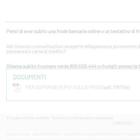
Pensi di aver subito una frode bancaria online o un tentativo di f
Hai ricevuto comunicazioni sospette all’apparenza provenienti dal
password o carta di credito?
Chiama subito il numero verde 800.005.444 o rivolgiti presso la tu
DOCUMENTI
PER SAPERNE DI PIU' SULLE FRODI
(pdf, 1767 kb)
Attuale scelta cookies: Cookies strettamente necessari
SANITICKET
TRASPARENZA
NORMATIVA MIFID
DOCUMENTI COLLOCAMENTO PRODOTTI FINANZI